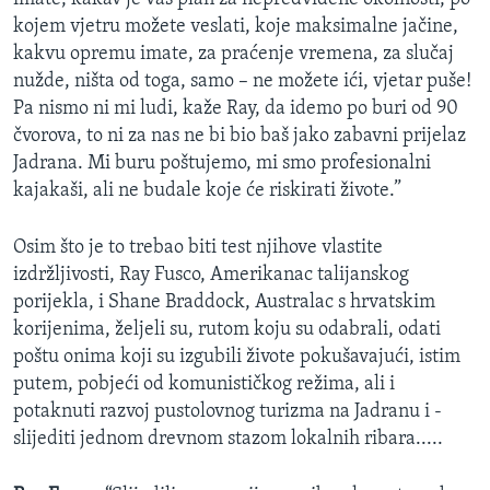
kojem vjetru možete veslati, koje maksimalne jačine,
kakvu opremu imate, za praćenje vremena, za slučaj
nužde, ništa od toga, samo – ne možete ići, vjetar puše!
Pa nismo ni mi ludi, kaže Ray, da idemo po buri od 90
čvorova, to ni za nas ne bi bio baš jako zabavni prijelaz
Jadrana. Mi buru poštujemo, mi smo profesionalni
kajakaši, ali ne budale koje će riskirati živote.”
Osim što je to trebao biti test njihove vlastite
izdržljivosti, Ray Fusco, Amerikanac talijanskog
porijekla, i Shane Braddock, Australac s hrvatskim
korijenima, željeli su, rutom koju su odabrali, odati
poštu onima koji su izgubili živote pokušavajući, istim
putem, pobjeći od komunističkog režima, ali i
potaknuti razvoj pustolovnog turizma na Jadranu i -
slijediti jednom drevnom stazom lokalnih ribara.....