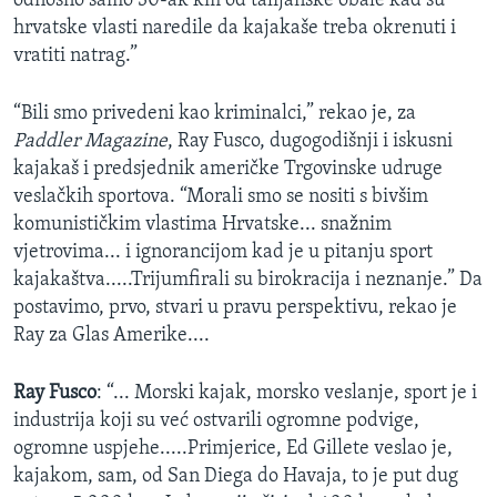
odnosno samo 30-ak km od talijanske obale kad su
hrvatske vlasti naredile da kajakaše treba okrenuti i
vratiti natrag.”
“Bili smo privedeni kao kriminalci,” rekao je, za
Paddler Magazine
, Ray Fusco, dugogodišnji i iskusni
kajakaš i predsjednik američke Trgovinske udruge
veslačkih sportova. “Morali smo se nositi s bivšim
komunističkim vlastima Hrvatske... snažnim
vjetrovima... i ignorancijom kad je u pitanju sport
kajakaštva.....Trijumfirali su birokracija i neznanje.” Da
postavimo, prvo, stvari u pravu perspektivu, rekao je
Ray za Glas Amerike....
Ray Fusco
: “... Morski kajak, morsko veslanje, sport je i
industrija koji su već ostvarili ogromne podvige,
ogromne uspjehe.....Primjerice, Ed Gillete veslao je,
kajakom, sam, od San Diega do Havaja, to je put dug