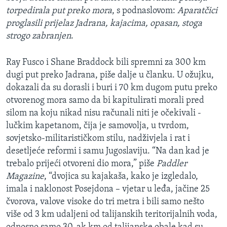
torpedirala put preko mora
, s podnaslovom:
Aparatčici
proglasili prijelaz Jadrana, kajacima, opasan, stoga
strogo zabranjen
.
Ray Fusco i Shane Braddock bili spremni za 300 km
dugi put preko Jadrana, piše dalje u članku. U ožujku,
dokazali da su dorasli i buri i 70 km dugom putu preko
otvorenog mora samo da bi kapitulirati morali pred
silom na koju nikad nisu računali niti je očekivali -
lučkim kapetanom, čija je samovolja, u tvrdom,
sovjetsko-militarističkom stilu, nadživjela i rat i
desetljeće reformi i samu Jugoslaviju. “Na dan kad je
trebalo prijeći otvoreni dio mora,” piše
Paddler
Magazine
, “dvojica su kajakaša, kako je izgledalo,
imala i naklonost Posejdona – vjetar u leđa, jačine 25
čvorova, valove visoke do tri metra i bili samo nešto
više od 3 km udaljeni od talijanskih teritorijalnih voda,