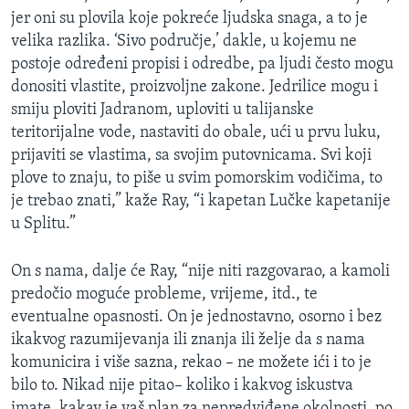
jer oni su plovila koje pokreće ljudska snaga, a to je
velika razlika. ‘Sivo područje,’ dakle, u kojemu ne
postoje određeni propisi i odredbe, pa ljudi često mogu
donositi vlastite, proizvoljne zakone. Jedrilice mogu i
smiju ploviti Jadranom, uploviti u talijanske
teritorijalne vode, nastaviti do obale, ući u prvu luku,
prijaviti se vlastima, sa svojim putovnicama. Svi koji
plove to znaju, to piše u svim pomorskim vodičima, to
je trebao znati,” kaže Ray, “i kapetan Lučke kapetanije
u Splitu.”
On s nama, dalje će Ray, “nije niti razgovarao, a kamoli
predočio moguće probleme, vrijeme, itd., te
eventualne opasnosti. On je jednostavno, osorno i bez
ikakvog razumijevanja ili znanja ili želje da s nama
komunicira i više sazna, rekao – ne možete ići i to je
bilo to. Nikad nije pitao– koliko i kakvog iskustva
imate, kakav je vaš plan za nepredviđene okolnosti, po