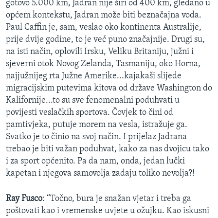
gotovo 5.000 km, Jadran nije širi od 400 km, gledano u
općem kontekstu, Jadran može biti beznačajna voda.
Paul Caffin je, sam, veslao oko kontinenta Australije,
prije dvije godine, to je već puno značajnije. Drugi su,
na isti način, oplovili Irsku, Veliku Britaniju, južni i
sjeverni otok Novog Zelanda, Tasmaniju, oko Horna,
najjužnijeg rta Južne Amerike...kajakaši slijede
migracijskim putevima kitova od države Washington do
Kalifornije...to su sve fenomenalni poduhvati u
povijesti veslačkih sportova. Čovjek to čini od
pamtivjeka, putuje morem na vesla, istražuje ga.
Svatko je to činio na svoj način. I prijelaz Jadrana
trebao je biti važan poduhvat, kako za nas dvojicu tako
i za sport općenito. Pa da nam, onda, jedan lučki
kapetan i njegova samovolja zadaju toliko nevolja?!
Ray Fusco
: “Točno, bura je snažan vjetar i treba ga
poštovati kao i vremenske uvjete u ožujku. Kao iskusni