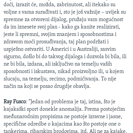
doći, izrazit će, možda, zabrinutost, ali itekako su
voljne s vama surađivati i, sto je još važnije – uvijek su
spremne za otvoreni dijalog, pružaju vam mogućnost
da im iznesete svoj plan - kako ga kanite realizirati,
jeste li spremni, svojim znanjem i sposobnostima i
zdravom moći prosuđivanja, taj plan podržati i
uspješno ostvariti. U Americi i u Australiji, sasvim
sigurno, došlo bi do takvog dijaloga i dozvola bi bila, ili
ne bi bila, izdana, ali isključivo na temelju vaših
sposobnosti i iskustava, nikad proizvoljno ili, u kojem
slucaju, na temelju, recimo, podmićivanja. To nije
način na koji se posao drugdje obavlja.
Ray Fusco
: “Jedan od problema je taj, istina, što je
kajakaški sport donekle anomalija. Prema postojećim
međunarodnim propisima ne postoje izravne i jasne,
specifične odredbe o kajacima kao što postoje one o
tankerima, ribarskim brodovima, itd. Ali ne za kajake,