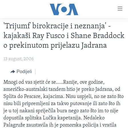
Linkovi
Pređi
na
'Trijumf birokracije i neznanja' -
glavni
TV PROGRAM
sadržaj
kajakaši Ray Fusco i Shane Braddock
VIDEO
Pređi
o prekinutom prijelazu Jadrana
na
FOTOGRAFIJE DANA
glavnu
13 august, 2006
VIJESTI
navigaciju
Idi
NAUKA I TEHNOLOGIJA
Podijeli
SJEDINJENE AMERIČKE DRŽAVE
na
SPECIJALNI PROJEKTI
Mnogi od vas sjetit će se.....Ranije, ove godine,
BOSNA I HERCEGOVINA
pretragu
američko-australski tandem htio je preko Jadrana, od
KORUPCIJA
SVIJET
Splita do Pescare, kajacima. Nisu uspjeli, no ne zato što
SLOBODA MEDIJA
nisu bili pripremljeni za takvo putovanje ili zato što ih
je u toj nakani spriječila bura nego zato što im to nije
ŽENSKA STRANA
dopustila splitska Lučka kapetanija. Nedaleko
IZBJEGLIČKA STRANA
Palagruže zaustavila ih je pomorska policija i vratila