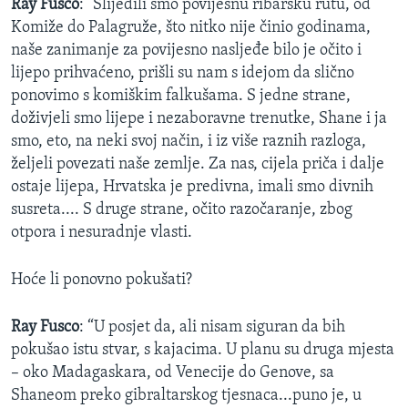
Ray Fusco
: “Slijedili smo povijesnu ribarsku rutu, od
Komiže do Palagruže, što nitko nije činio godinama,
naše zanimanje za povijesno nasljeđe bilo je očito i
lijepo prihvaćeno, prišli su nam s idejom da slično
ponovimo s komiškim falkušama. S jedne strane,
doživjeli smo lijepe i nezaboravne trenutke, Shane i ja
smo, eto, na neki svoj način, i iz više raznih razloga,
željeli povezati naše zemlje. Za nas, cijela priča i dalje
ostaje lijepa, Hrvatska je predivna, imali smo divnih
susreta.... S druge strane, očito razočaranje, zbog
otpora i nesuradnje vlasti.
Hoće li ponovno pokušati?
Ray Fusco
: “U posjet da, ali nisam siguran da bih
pokušao istu stvar, s kajacima. U planu su druga mjesta
– oko Madagaskara, od Venecije do Genove, sa
Shaneom preko gibraltarskog tjesnaca...puno je, u