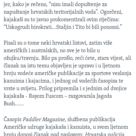
jer, kako je rečeno, “nisu imali dopuštenje za
MAGAZIN
napuštanje hrvatskih teritorijalnih voda”. Ogorčeni,
O GLASU AMERIKE
kajakaši su to javno prokomentirali ovim riječima:
“Uskogrudi birokrati...Staljin i Tito bi bili ponosni.”
Learning English
Pisali su o tome neki hrvatski listovi, zatim više
PRATITE NAS
američkih i australskih, no sve je to bilo u
ožujku/travnju. Bilo pa prošlo, reći ćete, stara vijest, ali
članak na istu temu objavljen je upravo i u ljetnom
broju vodeće američke publikacije za sportove veslanja
Jezici
kanuima i kajacima, i jednog od vodećih časopisa te
vrste u svijetu. Prilog pripremila i s jednim od dvojice
kajakaša - Rayom Fuscom – razgovarala Jagoda
Bush......
Časopis
Paddler Magazine
, službena publikacija
Američke udruge kajakaša i kanuista, u svom ljetnom
broju donosi članak pod naslovom:
Hrvatska policija