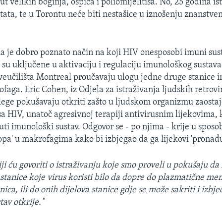
t velikih boginja, ospica i poliomijelitisa. No, 25 godina is
tata, te u Torontu neće biti nestašice u iznošenju znanstven
 je dobro poznato način na koji HIV onesposobi imuni sust
e su uključene u aktivaciju i regulaciju imunološkog sustava
veučilišta Montreal proučavaju ulogu jedne druge stanice
faga. Eric Cohen, iz Odjela za istraživanja ljudskih retrovi
olege pokušavaju otkriti zašto u ljudskom organizmu zaosta
a HIV, unatoč agresivnoj terapiji antivirusnim lijekovima, 
ti imunološki sustav. Odgovor se - po njima - krije u sposo
opa' u makrofagima kako bi izbjegao da ga lijekovi 'pronađu
i ću govoriti o istraživanju koje smo proveli u pokušaju da 
stanice koje virus koristi bilo da dopre do plazmatične m
nica, ili do onih dijelova stanice gdje se može sakriti i izbje
av otkrije."