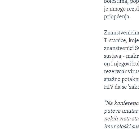
bolestima, popu
je mnogo rezul
priopćenja.
Znanstvenicima
T-stanice, koj
znanstvenici S
sustava - makro
on i njegovi k
rezervoar virus
snažno potaknu
HIV da se 'zak
"Na konferencij
puteve unutar 
nekih vrsta sta
imunološki sust