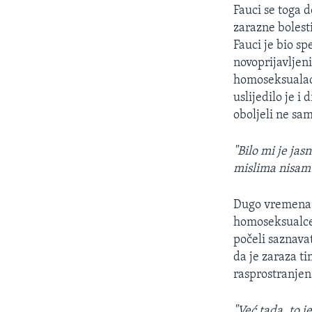
MAGAZIN
Fauci se toga d
O GLASU AMERIKE
zarazne bolest
Fauci je bio sp
novoprijavljen
homoseksualaca
uslijedilo je i
oboljeli ne sam
"Bilo mi je ja
mislima nisam n
Dugo vremena s
homoseksualce 
počeli saznavat
da je zaraza t
rasprostranjen
"Već tada, to j