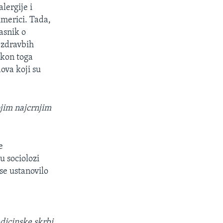
lergije i
Americi. Tada,
lasnik o
 zdravbih
akon toga
ova koji su
ojim najcrnjim
e
 sociolozi
 se ustanovilo
edicinske skrbi