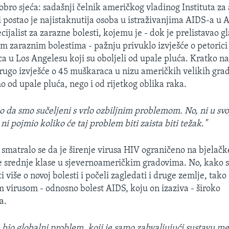
obro sjeća: sadašnji čelnik američkog vladinog Instituta za a
i postao je najistaknutija osoba u istraživanjima AIDS-a u 
ecijalist za zarazne bolesti, kojemu je - dok je prelistavao g
im zaraznim bolestima - pažnju privuklo izvješće o petorici
 u Los Angelesu koji su oboljeli od upale pluća. Kratko n
 drugo izvješće o 45 muškaraca u nizu američkih velikih grad
o od upale pluća, nego i od rijetkog oblika raka.
sno da smo sučeljeni s vrlo ozbiljnim problemom. No, ni u sv
i pojmio koliko će taj problem biti zaista biti težak."
matralo se da je širenje virusa HIV ograničeno na bjelačk
srednje klase u sjevernoameričkim gradovima. No, kako su
i više o novoj bolesti i počeli zagledati i druge zemlje, tako
im virusom - odnosno bolest AIDS, koju on izaziva - široko
a.
e bio globalni problem, koji je samo zahvaljujući sustavu m