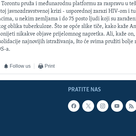
 Torontu pruža i međunarodnu platformu za raspravu u teško
oj javnozdravstvenoj krizi - usporednoj zarazi HIV-om i 
cima, u nekim zemljama i do 75 posto ljudi koji su zaraže
kog oblika tuberkuloze. Što se opće slike tiče, kako kaže A
onijeti nikakve objave prijelomnog napretka. Ali, kaže on
olidacije najnovijih istraživanja, što će svima pružiti bolj
S-a.
Follow us
Print
PRATITE NAS