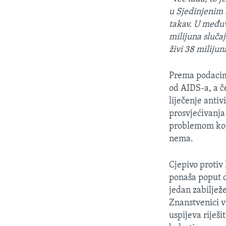
u Sjedinjenim
takav. U međuv
milijuna sluča
živi 38 milijuna
Prema podacima
od AIDS-a, a č
liječenje anti
prosvjećivanja
problemom koji
nema.
Cjepivo protiv 
ponaša poput d
jedan zabiljež
Znanstvenici v
uspijeva riješi