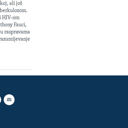
j, ali još
tuberkulozom.
ni HIV-om
nthony Fauci,
, u raspravama
e razumijevanje