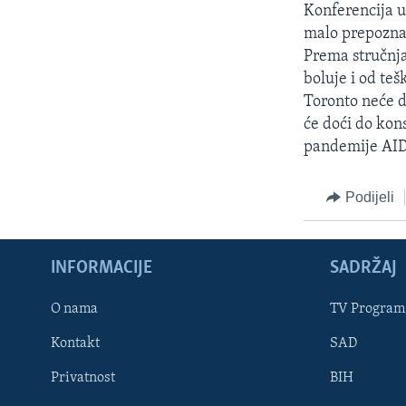
Konferencija u
malo prepoznat
Prema stručnja
boluje i od teš
Toronto neće d
će doći do kons
pandemije AID
Podijeli
INFORMACIJE
SADRŽAJ
Learning English
O nama
TV Program
Kontakt
SAD
PRATITE NAS
Privatnost
BIH