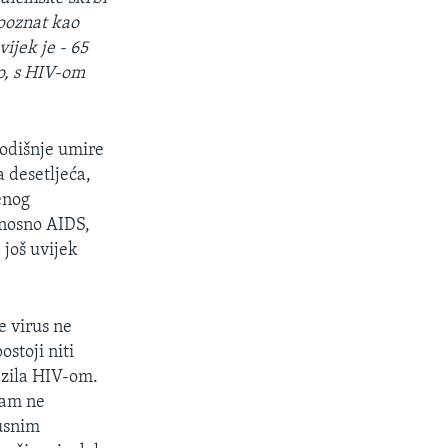
poznat kao
ijek je - 65
o, s HIV-om
godišnje umire
a desetljeća,
enog
dnosno AIDS,
 još uvijek
e virus ne
stoji niti
azila HIV-om.
zam ne
rusnim