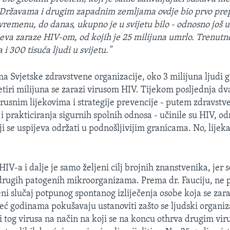
 Državama i drugim zapadnim zemljama ovdje bio prvo pre
remenu, do danas, ukupno je u svijetu bilo - odnosno još uv
jeva zaraze HIV-om, od kojih je 25 milijuna umrlo. Trenutn
 i 300 tisuća ljudi u svijetu."
 Svjetske zdravstvene organizacije, oko 3 milijuna ljudi 
etiri milijuna se zarazi virusom HIV. Tijekom posljednja dv
virusnim lijekovima i strategije prevencije - putem zdravstv
 i prakticiranja sigurnih spolnih odnosa - učinile su HIV, o
 se uspijeva održati u podnošljivijim granicama. No, lijeka
HIV-a i dalje je samo željeni cilj brojnih znanstvenika, jer s
rugih patogenih mikroorganizama. Prema dr. Fauciju, ne po
eni slučaj potpunog spontanog izliječenja osobe koja se zar
eć godinama pokušavaju ustanoviti zašto se ljudski organi
ti tog virusa na način na koji se na koncu othrva drugim vi