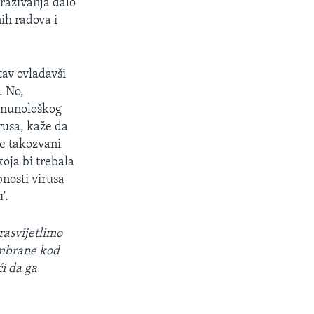
traživanja dalo
ih radova i
av ovladavši
. No,
 imunološkog
rusa, kaže da
je takozvani
koja bi trebala
bnosti virusa
'.
rasvijetlimo
embrane kod
ći da ga