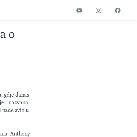
a o
u, gdje danas
je - nazvana
i nade svih u
vama. Anthony