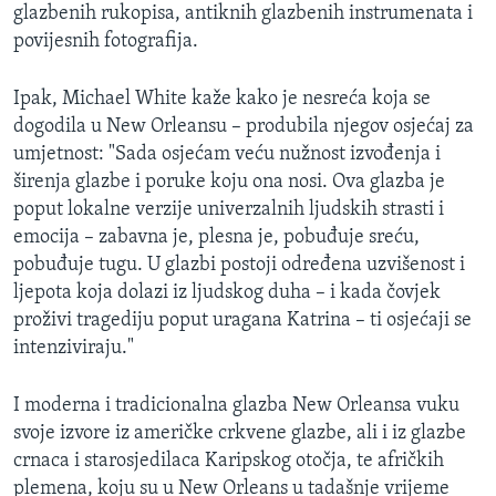
glazbenih rukopisa, antiknih glazbenih instrumenata i
povijesnih fotografija.
Ipak, Michael White kaže kako je nesreća koja se
dogodila u New Orleansu – produbila njegov osjećaj za
umjetnost: "Sada osjećam veću nužnost izvođenja i
širenja glazbe i poruke koju ona nosi. Ova glazba je
poput lokalne verzije univerzalnih ljudskih strasti i
emocija – zabavna je, plesna je, pobuđuje sreću,
pobuđuje tugu. U glazbi postoji određena uzvišenost i
ljepota koja dolazi iz ljudskog duha – i kada čovjek
proživi tragediju poput uragana Katrina – ti osjećaji se
intenziviraju."
I moderna i tradicionalna glazba New Orleansa vuku
svoje izvore iz američke crkvene glazbe, ali i iz glazbe
crnaca i starosjedilaca Karipskog otočja, te afričkih
plemena, koju su u New Orleans u tadašnje vrijeme