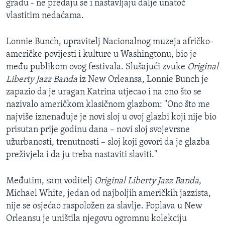
gradu - ne predaju se i nastavljaju dalje unatoč
MAGAZIN
vlastitim nedaćama.
O GLASU AMERIKE
Lonnie Bunch, upravitelj Nacionalnog muzeja afričko-
Learning English
američke povijesti i kulture u Washingtonu, bio je
među publikom ovog festivala. Slušajući zvuke
Original
Liberty Jazz Banda
iz New Orleansa, Lonnie Bunch je
PRATITE NAS
zapazio da je uragan Katrina utjecao i na ono što se
nazivalo američkom klasičnom glazbom: "Ono što me
najviše iznenađuje je novi sloj u ovoj glazbi koji nije bio
Jezici
prisutan prije godinu dana – novi sloj svojevrsne
užurbanosti, trenutnosti – sloj koji govori da je glazba
preživjela i da ju treba nastaviti slaviti."
Međutim, sam voditelj
Original Liberty Jazz Banda
,
Michael White, jedan od najboljih američkih jazzista,
nije se osjećao raspoložen za slavlje. Poplava u New
Orleansu je uništila njegovu ogromnu kolekciju