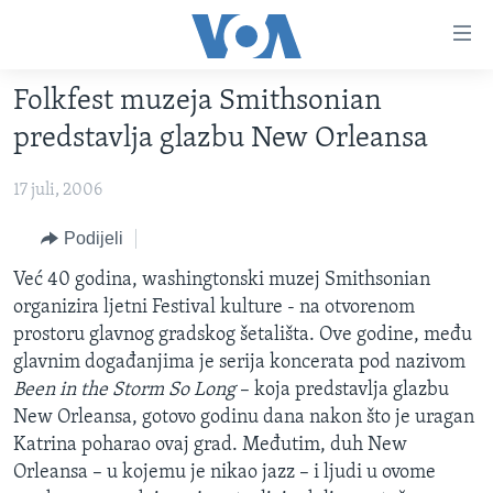
Linkovi
Pređi
na
Folkfest muzeja Smithsonian
glavni
TV PROGRAM
sadržaj
predstavlja glazbu New Orleansa
VIDEO
Pređi
na
17 juli, 2006
FOTOGRAFIJE DANA
glavnu
VIJESTI
Podijeli
navigaciju
Idi
NAUKA I TEHNOLOGIJA
SJEDINJENE AMERIČKE DRŽAVE
Već 40 godina, washingtonski muzej Smithsonian
na
organizira ljetni Festival kulture - na otvorenom
SPECIJALNI PROJEKTI
BOSNA I HERCEGOVINA
pretragu
prostoru glavnog gradskog šetališta. Ove godine, među
KORUPCIJA
SVIJET
glavnim događanjima je serija koncerata pod nazivom
Been in the Storm So Long
– koja predstavlja glazbu
SLOBODA MEDIJA
New Orleansa, gotovo godinu dana nakon što je uragan
ŽENSKA STRANA
Katrina poharao ovaj grad. Međutim, duh New
Orleansa – u kojemu je nikao jazz – i ljudi u ovome
IZBJEGLIČKA STRANA