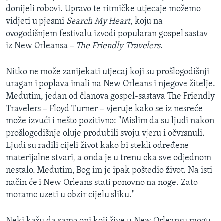
donijeli robovi. Upravo te ritmičke utjecaje možemo
vidjeti u pjesmi
Search My Heart
, koju na
ovogodišnjem festivalu izvodi popularan gospel sastav
iz New Orleansa –
The Friendly Travelers
.
Nitko ne može zanijekati utjecaj koji su prošlogodišnji
uragan i poplava imali na New Orleans i njegove žitelje.
Međutim, jedan od članova gospel-sastava The Friendly
Travelers – Floyd Turner – vjeruje kako se iz nesreće
može izvući i nešto pozitivno: "Mislim da su ljudi nakon
prošlogodišnje oluje produbili svoju vjeru i očvrsnuli.
Ljudi su radili cijeli život kako bi stekli određene
materijalne stvari, a onda je u trenu oka sve odjednom
nestalo. Međutim, Bog im je ipak poštedio život. Na isti
način će i New Orleans stati ponovno na noge. Zato
moramo uzeti u obzir cijelu sliku."
Neki kažu da samo oni koji žive u New Orleansu mogu