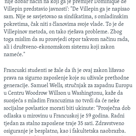
'nije dobar način na koji ga je premijer Dominique de
Villepin predstavio javnosti': "De Villepin ga je napisao
sam. Nije se savjetovao sa sindikatima, s omladinskim
pokretima, čak niti s članovima svoje vlade. To je de
Villepinov metoda, on tako rješava probleme. Zbog
toga mislim da su prosvjedi otpor takvom načinu rada,
ali i društveno-ekonomskom sistemu koji zakon
nameće."
Francuski studenti se žale da ih je ovaj zakon lišavao
prava na sigurno zaposlenje koje su uživale prethodne
generacije. Samuel Wells, stručnjak za zapadnu Europu
u Centru Woodrow Willson u Washingtonu, kaže da
suosjeća s mladim Francuzima no tvrdi da će neke
socijalne povlastice morati biti ukinute: "Prosječna dob
odlaska u mirovinu u Francuskoj je 59 godina. Radni
tjedan za stalno zaposlene traje 35 sati. Zdravstveno
osiguranje je besplatno, kao i fakultetska naobrazba.