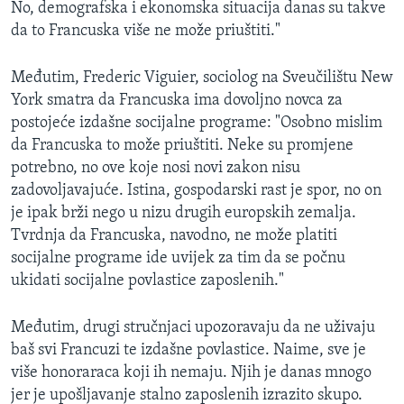
No, demografska i ekonomska situacija danas su takve
da to Francuska više ne može priuštiti."
Međutim, Frederic Viguier, sociolog na Sveučilištu New
York smatra da Francuska ima dovoljno novca za
postojeće izdašne socijalne programe: "Osobno mislim
da Francuska to može priuštiti. Neke su promjene
potrebno, no ove koje nosi novi zakon nisu
zadovoljavajuće. Istina, gospodarski rast je spor, no on
je ipak brži nego u nizu drugih europskih zemalja.
Tvrdnja da Francuska, navodno, ne može platiti
socijalne programe ide uvijek za tim da se počnu
ukidati socijalne povlastice zaposlenih."
Međutim, drugi stručnjaci upozoravaju da ne uživaju
baš svi Francuzi te izdašne povlastice. Naime, sve je
više honoraraca koji ih nemaju. Njih je danas mnogo
jer je upošljavanje stalno zaposlenih izrazito skupo.