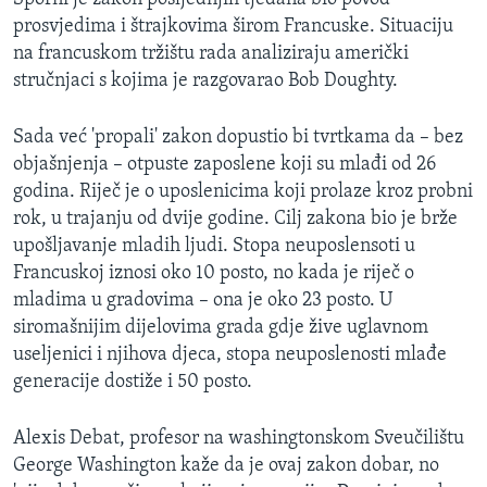
MAGAZIN
prosvjedima i štrajkovima širom Francuske. Situaciju
na francuskom tržištu rada analiziraju američki
O GLASU AMERIKE
stručnjaci s kojima je razgovarao Bob Doughty.
Learning English
Sada već 'propali' zakon dopustio bi tvrtkama da – bez
objašnjenja – otpuste zaposlene koji su mlađi od 26
PRATITE NAS
godina. Riječ je o uposlenicima koji prolaze kroz probni
rok, u trajanju od dvije godine. Cilj zakona bio je brže
upošljavanje mladih ljudi. Stopa neuposlensoti u
Francuskoj iznosi oko 10 posto, no kada je riječ o
Jezici
mladima u gradovima – ona je oko 23 posto. U
siromašnijim dijelovima grada gdje žive uglavnom
useljenici i njihova djeca, stopa neuposlenosti mlađe
generacije dostiže i 50 posto.
Alexis Debat, profesor na washingtonskom Sveučilištu
George Washington kaže da je ovaj zakon dobar, no