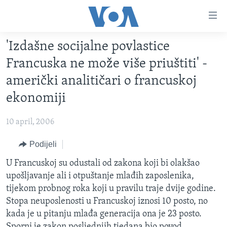
Linkovi
Pređi
na
'Izdašne socijalne povlastice
glavni
TV PROGRAM
sadržaj
Francuska ne može više priuštiti' -
VIDEO
Pređi
američki analitičari o francuskoj
na
FOTOGRAFIJE DANA
ekonomiji
glavnu
VIJESTI
navigaciju
10 april, 2006
Idi
NAUKA I TEHNOLOGIJA
SJEDINJENE AMERIČKE DRŽAVE
na
Podijeli
SPECIJALNI PROJEKTI
BOSNA I HERCEGOVINA
pretragu
U Francuskoj su odustali od zakona koji bi olakšao
KORUPCIJA
SVIJET
upošljavanje ali i otpuštanje mlađih zaposlenika,
SLOBODA MEDIJA
tijekom probnog roka koji u pravilu traje dvije godine.
ŽENSKA STRANA
Stopa neuposlenosti u Francuskoj iznosi 10 posto, no
kada je u pitanju mlađa generacija ona je 23 posto.
IZBJEGLIČKA STRANA
Sporni je zakon posljednjih tjedana bio povod