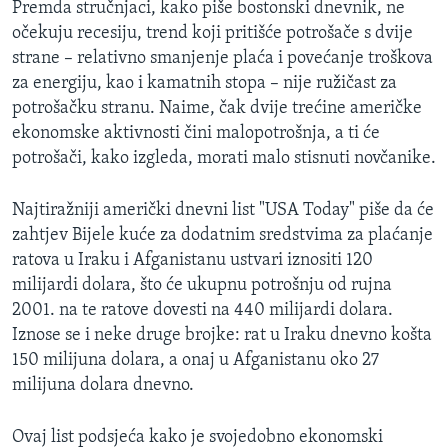
Premda stručnjaci, kako piše bostonski dnevnik, ne
MAGAZIN
očekuju recesiju, trend koji pritišće potrošače s dvije
O GLASU AMERIKE
strane – relativno smanjenje plaća i povećanje troškova
za energiju, kao i kamatnih stopa – nije ružičast za
Learning English
potrošačku stranu. Naime, čak dvije trećine američke
ekonomske aktivnosti čini malopotrošnja, a ti će
potrošači, kako izgleda, morati malo stisnuti novčanike.
PRATITE NAS
Najtiražniji američki dnevni list "USA Today" piše da će
zahtjev Bijele kuće za dodatnim sredstvima za plaćanje
Jezici
ratova u Iraku i Afganistanu ustvari iznositi 120
milijardi dolara, što će ukupnu potrošnju od rujna
2001. na te ratove dovesti na 440 milijardi dolara.
Iznose se i neke druge brojke: rat u Iraku dnevno košta
150 milijuna dolara, a onaj u Afganistanu oko 27
milijuna dolara dnevno.
Ovaj list podsjeća kako je svojedobno ekonomski