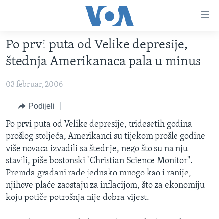
Linkovi
Pređi
na
Po prvi puta od Velike depresije,
glavni
TV PROGRAM
sadržaj
štednja Amerikanaca pala u minus
VIDEO
Pređi
na
03 februar, 2006
FOTOGRAFIJE DANA
glavnu
VIJESTI
Podijeli
navigaciju
Idi
NAUKA I TEHNOLOGIJA
SJEDINJENE AMERIČKE DRŽAVE
Po prvi puta od Velike depresije, tridesetih godina
na
prošlog stoljeća, Amerikanci su tijekom prošle godine
SPECIJALNI PROJEKTI
BOSNA I HERCEGOVINA
pretragu
više novaca izvadili sa štednje, nego što su na nju
KORUPCIJA
SVIJET
stavili, piše bostonski "Christian Science Monitor".
Premda građani rade jednako mnogo kao i ranije,
SLOBODA MEDIJA
njihove plaće zaostaju za inflacijom, što za ekonomiju
ŽENSKA STRANA
koju potiče potrošnja nije dobra vijest.
IZBJEGLIČKA STRANA