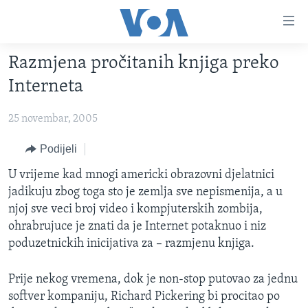
Linkovi
Pređi
na
Razmjena pročitanih knjiga preko
glavni
TV PROGRAM
sadržaj
Interneta
VIDEO
Pređi
na
25 novembar, 2005
FOTOGRAFIJE DANA
glavnu
VIJESTI
Podijeli
navigaciju
Idi
NAUKA I TEHNOLOGIJA
SJEDINJENE AMERIČKE DRŽAVE
U vrijeme kad mnogi americki obrazovni djelatnici
na
jadikuju zbog toga sto je zemlja sve nepismenija, a u
SPECIJALNI PROJEKTI
BOSNA I HERCEGOVINA
pretragu
njoj sve veci broj video i kompjuterskih zombija,
KORUPCIJA
SVIJET
ohrabrujuce je znati da je Internet potaknuo i niz
poduzetnickih inicijativa za – razmjenu knjiga.
SLOBODA MEDIJA
ŽENSKA STRANA
Prije nekog vremena, dok je non-stop putovao za jednu
IZBJEGLIČKA STRANA
softver kompaniju, Richard Pickering bi procitao po