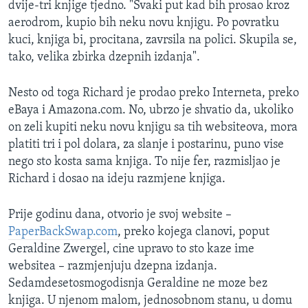
dvije-tri knjige tjedno. "Svaki put kad bih prosao kroz
MAGAZIN
aerodrom, kupio bih neku novu knjigu. Po povratku
O GLASU AMERIKE
kuci, knjiga bi, procitana, zavrsila na polici. Skupila se,
tako, velika zbirka dzepnih izdanja".
Learning English
Nesto od toga Richard je prodao preko Interneta, preko
eBaya i Amazona.com. No, ubrzo je shvatio da, ukoliko
PRATITE NAS
on zeli kupiti neku novu knjigu sa tih websiteova, mora
platiti tri i pol dolara, za slanje i postarinu, puno vise
nego sto kosta sama knjiga. To nije fer, razmisljao je
Jezici
Richard i dosao na ideju razmjene knjiga.
Prije godinu dana, otvorio je svoj website –
PaperBackSwap.com
, preko kojega clanovi, poput
Geraldine Zwergel, cine upravo to sto kaze ime
websitea – razmjenjuju dzepna izdanja.
Sedamdesetosmogodisnja Geraldine ne moze bez
knjiga. U njenom malom, jednosobnom stanu, u domu