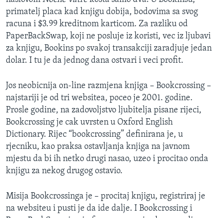
primatelj placa kad knjigu dobija, bodovima sa svog
racuna i $3.99 kreditnom karticom. Za razliku od
PaperBackSwap, koji ne posluje iz koristi, vec iz ljubavi
za knjigu, Bookins po svakoj transakciji zaradjuje jedan
dolar. I tu je da jednog dana ostvari i veci profit.
Jos neobicnija on-line razmjena knjiga – Bookcrossing –
najstariji je od tri websitea, poceo je 2001. godine.
Prosle godine, na zadovoljstvo ljubitelja pisane rijeci,
Bookcrossing je cak uvrsten u Oxford English
Dictionary. Rijec “bookcrossing” definirana je, u
rjecniku, kao praksa ostavljanja knjiga na javnom
mjestu da bi ih netko drugi nasao, uzeo i procitao onda
knjigu za nekog drugog ostavio.
Misija Bookcrossinga je – procitaj knjigu, registriraj je
na websiteu i pusti je da ide dalje. I Bookcrossing i