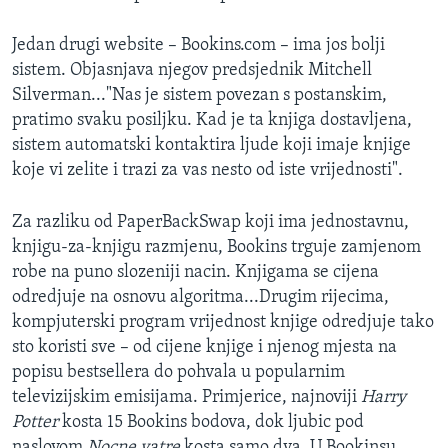
Jedan drugi website – Bookins.com – ima jos bolji
sistem. Objasnjava njegov predsjednik Mitchell
Silverman..."Nas je sistem povezan s postanskim,
pratimo svaku posiljku. Kad je ta knjiga dostavljena,
sistem automatski kontaktira ljude koji imaje knjige
koje vi zelite i trazi za vas nesto od iste vrijednosti".
Za razliku od PaperBackSwap koji ima jednostavnu,
knjigu-za-knjigu razmjenu, Bookins trguje zamjenom
robe na puno slozeniji nacin. Knjigama se cijena
odredjuje na osnovu algoritma...Drugim rijecima,
kompjuterski program vrijednost knjige odredjuje tako
sto koristi sve – od cijene knjige i njenog mjesta na
popisu bestsellera do pohvala u popularnim
televizijskim emisijama. Primjerice, najnoviji
Harry
Potter
kosta 15 Bookins bodova, dok ljubic pod
naslovom
Nocne vatre
kosta samo dva. U Bookinsu,