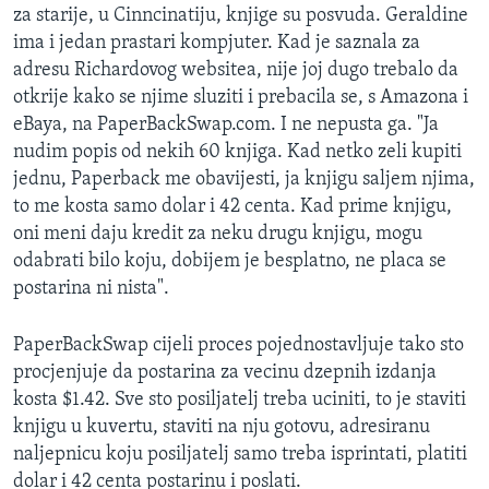
za starije, u Cinncinatiju, knjige su posvuda. Geraldine
ima i jedan prastari kompjuter. Kad je saznala za
adresu Richardovog websitea, nije joj dugo trebalo da
otkrije kako se njime sluziti i prebacila se, s Amazona i
eBaya, na PaperBackSwap.com. I ne nepusta ga. "Ja
nudim popis od nekih 60 knjiga. Kad netko zeli kupiti
jednu, Paperback me obavijesti, ja knjigu saljem njima,
to me kosta samo dolar i 42 centa. Kad prime knjigu,
oni meni daju kredit za neku drugu knjigu, mogu
odabrati bilo koju, dobijem je besplatno, ne placa se
postarina ni nista".
PaperBackSwap cijeli proces pojednostavljuje tako sto
procjenjuje da postarina za vecinu dzepnih izdanja
kosta $1.42. Sve sto posiljatelj treba uciniti, to je staviti
knjigu u kuvertu, staviti na nju gotovu, adresiranu
naljepnicu koju posiljatelj samo treba isprintati, platiti
dolar i 42 centa postarinu i poslati.