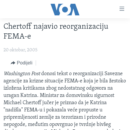
Linkovi
Pređi
na
Chertoff najavio reorganizaciju
glavni
TV PROGRAM
sadržaj
FEMA-e
VIDEO
Pređi
na
20 oktobar, 2005
FOTOGRAFIJE DANA
glavnu
VIJESTI
Podijeli
navigaciju
Idi
NAUKA I TEHNOLOGIJA
SJEDINJENE AMERIČKE DRŽAVE
Washington Post
donosi tekst o reorganizaciji Savezne
na
agencije za krizne situacije FEMA-e koja je bila žestoko
SPECIJALNI PROJEKTI
BOSNA I HERCEGOVINA
pretragu
izložena kritikama zbog nedostatnog odgovora na
KORUPCIJA
SVIJET
uragan Katrina. Ministar za domovinsku sigurnost
Michael Chertoff jučer je priznao da je Katrina
SLOBODA MEDIJA
"nadišla" FEMA-u i pokazala veće propuste u
ŽENSKA STRANA
pripremljenosti zemlje za terorizam i prirodne
nepogode, međutim opovrgnuo je tvrdnje bivšeg
IZBJEGLIČKA STRANA