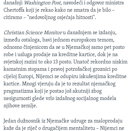
današnji
Washington Post
, navodeći i odgovor ministra
Chertoffa koji je rekao kako ne smatra da je bilo –
citiramo – "nedovoljnog osjećaja hitnosti".
Christian Science Monitor
u današnjem se izdanju,
između ostaloga, bavi jednom europskom temom,
odnosno činjenicom da se u Njemačkoj samo pet posto
robe i usluga prodaje na kreditne kartice, dok je na
svjetskoj razini to oko 13 posto. Unatoč rekordno niskim
kamatnim stopama i pravoj potrošačkoj groznici po
cijeloj Europi, Nijemci se odupiru iskušenjima kreditne
kartice. Mnogi vjeruju da je to rezultat njemačkog
pragmatizma koji je postao još akutniji zbog
nesigurnosti glede vrlo izdašnog socijalnog modela
njihove zemlje.
Jedan dužnosnik iz Njemačke udruge za maloprodaju
kaže da je riječ o drugačijem mentalitetu – Nijemci ne