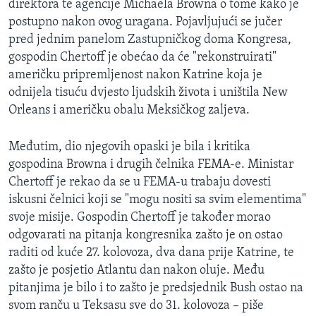
direktora te agencije Michaela Browna o tome kako je
MAGAZIN
postupno nakon ovog uragana. Pojavljujući se jučer
O GLASU AMERIKE
pred jednim panelom Zastupničkog doma Kongresa,
gospodin Chertoff je obećao da će "rekonstruirati"
američku pripremljenost nakon Katrine koja je
Learning English
odnijela tisuću dvjesto ljudskih života i uništila New
Orleans i američku obalu Meksičkog zaljeva.
PRATITE NAS
Međutim, dio njegovih opaski je bila i kritika
gospodina Browna i drugih čelnika FEMA-e. Ministar
Jezici
Chertoff je rekao da se u FEMA-u trabaju dovesti
iskusni čelnici koji se "mogu nositi sa svim elementima"
svoje misije. Gospodin Chertoff je također morao
odgovarati na pitanja kongresnika zašto je on ostao
raditi od kuće 27. kolovoza, dva dana prije Katrine, te
zašto je posjetio Atlantu dan nakon oluje. Među
pitanjima je bilo i to zašto je predsjednik Bush ostao na
svom ranču u Teksasu sve do 31. kolovoza – piše