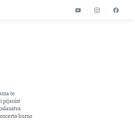
vama te
 pijanist
poslanstva
koncerta burno