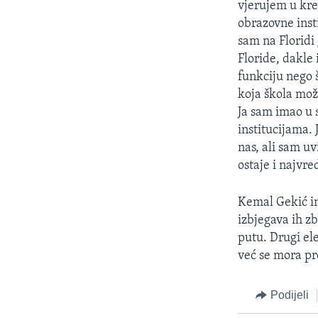
vjerujem u kre
obrazovne inst
sam na Florid
Floride, dakle
funkciju nego 
koja škola mož
Ja sam imao u 
institucijama.
nas, ali sam u
ostaje i najvre
Kemal Gekić im
izbjegava ih z
putu. Drugi el
već se mora pr
Podijeli