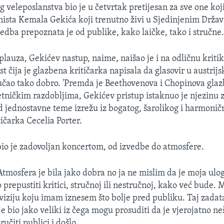
og veleposlanstva bio je u četvrtak pretijesan za sve one koji 
nista Kemala Gekića koji trenutno živi u Sjedinjenim Drža
edba prepoznata je od publike, kako laičke, tako i stručne
lauza, Gekićev nastup, naime, naišao je i na odličnu krit
t čija je glazbena kritičarka napisala da glasovir u austrij
učao tako dobro. 'Premda je Beethovenova i Chopinova glaz
etničkim razdobljima, Gekićev pristup istaknuo je njezinu 
ed jednostavne teme izrežu iz bogatog, šarolikog i harmonič
tičarka Cecelia Porter.
 bio je zadovoljan koncertom, od izvedbe do atmosfere.
Atmosfera je bila jako dobra no ja ne mislim da je moja ulog
 prepustiti kritici, stručnoj ili nestručnoj, kako već bude. 
viziju koju imam iznesem što bolje pred publiku. Taj zadat
je bio jako veliki iz čega mogu prosuditi da je vjerojatno n
ručiti publici i došlo.