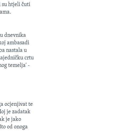
su htjeli čuti
vama.
.
iku dnevnika
skoj ambasadi
ba nastala u
zajedničku crtu
nog temelja' -
a ocjenjivat te
Moj je zadatak
ak je jako
ešto od onoga