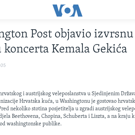
gton Post objavio izvrsnu
u koncerta Kemala Gekića
005
 hrvatskog i austrijskog veleposlanstva u Sjedinjenim Drža
nizacije Hrvatska kuća, u Washingtonu je gostovao hrvatski
red nekoliko stotina posjetitelja u zgradi austrijskog vele
 djela Beethovena, Chopina, Schuberta i Liszta, a na kraju 
 od washingtonske publike.