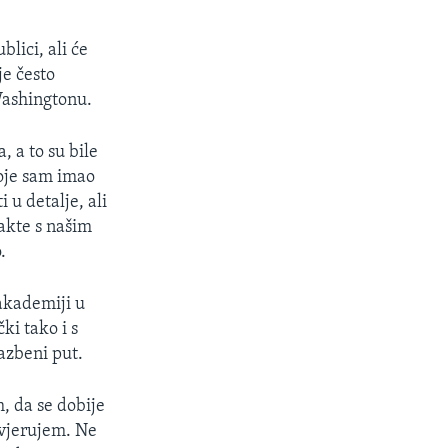
lici, ali će
je često
Washingtonu.
, a to su bile
koje sam imao
 u detalje, ali
takte s našim
.
akademiji u
ki tako i s
azbeni put.
, da se dobije
 vjerujem. Ne