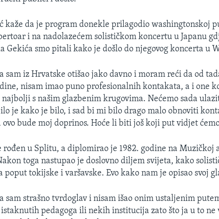
 kaže da je program donekle prilagodio washingtonskoj pub
epertoar i na nadolazećem solističkom koncertu u Japanu gd
a Gekića smo pitali kako je došlo do njegovog koncerta u 
a sam iz Hrvatske otišao jako davno i moram reći da od tada
dine, nisam imao puno profesionalnih kontakata, a i one 
i najbolji s našim glazbenim krugovima. Nećemo sada ulaziti
bilo je kako je bilo, i sad bi mi bilo drago malo obnoviti kon
 ovo bude moj doprinos. Hoće li biti još koji put vidjet ćemo
 rođen u Splitu, a diplomirao je 1982. godine na Muzičkoj 
kon toga nastupao je doslovno diljem svijeta, kako solistič
 poput tokijske i varšavske. Evo kako nam je opisao svoj gl
a sam strašno tvrdoglav i nisam išao onim ustaljenim putem
staknutih pedagoga ili nekih institucija zato što ja u to ne