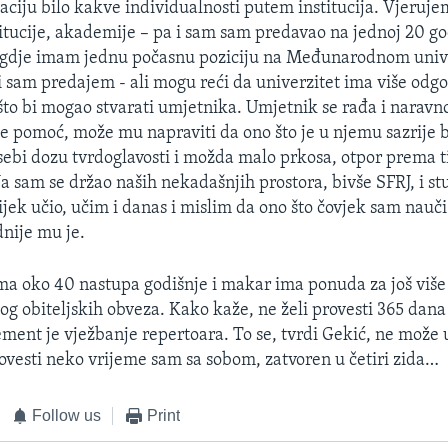
aciju bilo kakve individualnosti putem institucija. Vjeruje
itucije, akademije – pa i sam sam predavao na jednoj 20 god
i gdje imam jednu počasnu poziciju na Međunarodnom univ
 i sam predajem - ali mogu reći da univerzitet ima više od
što bi mogao stvarati umjetnika. Umjetnik se rađa i naravn
e pomoć, može mu napraviti da ono što je u njemu sazrije brž
sebi dozu tvrdoglavosti i možda malo prkosa, otpor prema 
 Ja sam se držao naših nekadašnjih prostora, bivše SFRJ, i s
vijek učio, učim i danas i mislim da ono što čovjek sam nauč
dnije mu je.
a oko 40 nastupa godišnje i makar ima ponuda za još više
bog obiteljskih obveza. Kako kaže, ne želi provesti 365 dana
ement je vježbanje repertoara. To se, tvrdi Gekić, ne može 
ovesti neko vrijeme sam sa sobom, zatvoren u četiri zida…
Follow us
Print