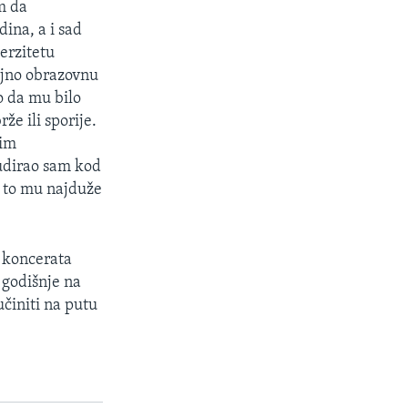
m da
ina, a i sad
erzitetu
gojno obrazovnu
o da mu bilo
e ili sporije.
tim
tudirao sam kod
i to mu najduže
 koncerata
 godišnje na
učiniti na putu