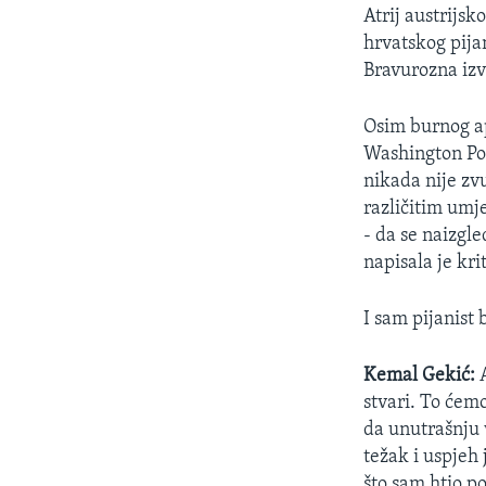
MAGAZIN
Atrij austrijsk
O GLASU AMERIKE
hrvatskog pija
Bravurozna izv
Osim burnog ap
Washington Pos
nikada nije zv
različitim umj
- da se naizgl
napisala je kri
I sam pijanist
Kemal Gekić:
stvari. To ćemo
da unutrašnju 
težak i uspjeh 
što sam htio po