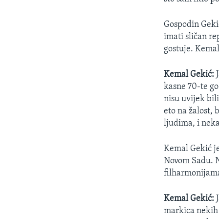
Gospodin Gekić
imati sličan r
gostuje. Kemal
Kemal Gekić:
J
kasne 70-te go
nisu uvijek bil
eto na žalost, 
ljudima, i neka
Kemal Gekić je
Novom Sadu. Na
filharmonijama
Kemal Gekić:
J
markica nekih i