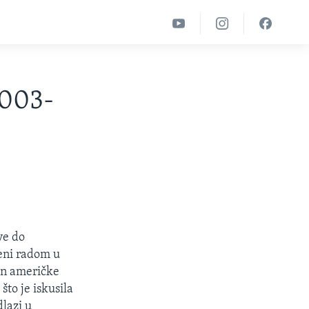
2003-
ve do
jeni radom u
on američke
što je iskusila
dlazi u