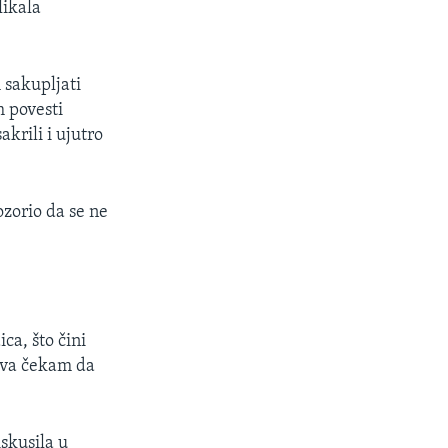
likala
 sakupljati
m povesti
akrili i ujutro
zorio da se ne
ca, što čini
edva čekam da
skusila u