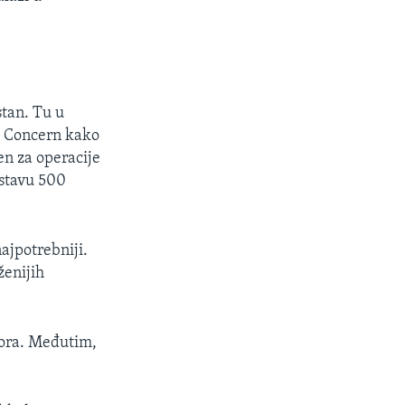
stan. Tu u
e Concern kako
en za operacije
ostavu 500
ajpotrebniji.
ženijih
tora. Međutim,