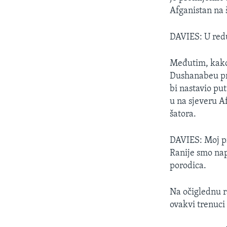
MAGAZIN
Afganistan na 
O GLASU AMERIKE
DAVIES: U red
Međutim, kako 
Dushanabeu pr
bi nastavio pu
u na sjeveru A
šatora.
DAVIES: Moj pr
Ranije smo napr
porodica.
Na očiglednu r
ovakvi trenuci