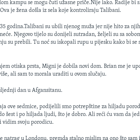
lom kampu se mogu čuti užasne priče.Nije lako. Radije bi s
va je žena došla iz sela koje kontroliraju Talibani.
5 godina.Talibani su ubili njenog muža jer nije hito za njih
meće. Njegovo tijelo su donijeli sutradan, željeli su sa sobo
nju su prebili. Tu noć su iskopali rupu u pijesku kako bi se s
em otiska prsta, Migni je dobila novi dom. Brian me je upo
iše, ali sam to morala uraditi u ovom slučaju.
sljednji dan u Afgansitanu.
a ove sedmice, podijelili smo potrepštine za hiljadu porodi
o šest i po hiljada ljudi, što je dobro. Ali reći ću vam da j
i vidim svoju porodicu.
 natrag u Londonu, premda stalno mislim na ono što sam i