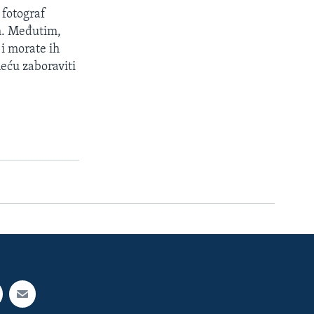
 fotograf
em. Međutim,
i morate ih
neću zaboraviti