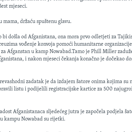
šest mjeseci.
u mama, držaću spuštenu glavu.
bi došla od Afganistana, ona mora prvo odletjeti za Tajiki
euzima vođenje konvoja pomoći humanitarne organizacij
t za Afganstan u kamp Nowabad.Tamo je Phill Miller zaduž
fganistana, i nakon mjeseci čekanja konačno je dočekao d
evashodni zadatak je da izdajem šatore onima kojima su n
avili listu i podijelili registracijske kartice za 500 najugro
adost Afganistanaca sljedećeg jutra je započela podjela ša
 u kampu Nowabad su rijetki.