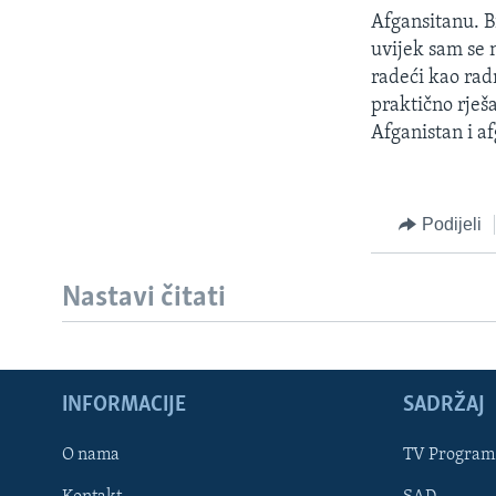
Afgansitanu. Bi
uvijek sam se 
radeći kao rad
praktično rješa
Afganistan i a
Podijeli
Nastavi čitati
Learning English
INFORMACIJE
SADRŽAJ
PRATITE NAS
O nama
TV Program