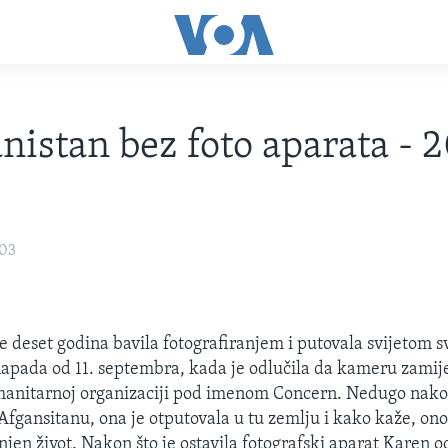
nistan bez foto aparata - 
003
e deset godina bavila fotografiranjem i putovala svijetom s
 napada od 11. septembra, kada je odlučila da kameru zami
manitarnoj organizaciji pod imenom Concern. Nedugo nak
Afgansitanu, ona je otputovala u tu zemlju i kako kaže, ono 
njen život. Nakon što je ostavila fotografski aparat Karen o