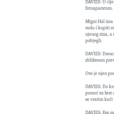
DAVIES: U cije
fotoaparatom. O
Migni Hal ima 3
vodu i kupiti s
njenog sina, a 
pobjegli.
DAVIES: Davanj
zbližavam prev
Ovo je njen po
DAVIES: Do kraj
pomoć za šest d
se vratim kući 
DAVIES: Evo me