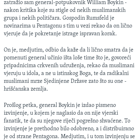
zatražio sam general-potpukovnik William Boykin -
nakon kritika koje su stigle od nekih muslimanskih
grupa i nekih političara. Gospodin Rumsfeld je
novinarima u Pentagonu s tim u vezi rekao da on lično
vjeruje da je pokretanje istrage ispravan korak.
On je, medjutim, odbio da kaže da li lično smatra da je
pomenuti general učinio išta loše time što je, govoreći
pripadnicima crkvenih udruženja, rekao da muslimani
vjeruju u idola, a ne u istinskog Boga, te da radikalni
muslimani mrze Sjedinjene Države zato što su one -
hrišćanska zemlja.
Prošlog petka, general Boykin je izdao pismeno
izvinjenje, u kojem je naglasio da on nije vjerski
fanatik, te da su njegove riječi pogrešno shvaćene. To
izvinjenje je prethodno bilo odobreno, a i distribuirano
je od strane Pentagona. Medjutim, i u tom izvinjenju se