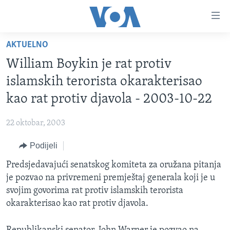
Linkovi
Pređi
na
AKTUELNO
glavni
TV PROGRAM
sadržaj
William Boykin je rat protiv
VIDEO
Pređi
islamskih terorista okarakterisao
na
FOTOGRAFIJE DANA
kao rat protiv djavola - 2003-10-22
glavnu
VIJESTI
navigaciju
22 oktobar, 2003
Idi
NAUKA I TEHNOLOGIJA
SJEDINJENE AMERIČKE DRŽAVE
na
Podijeli
SPECIJALNI PROJEKTI
BOSNA I HERCEGOVINA
pretragu
Predsjedavajući senatskog komiteta za oružana pitanja
KORUPCIJA
SVIJET
je pozvao na privremeni premještaj generala koji je u
SLOBODA MEDIJA
svojim govorima rat protiv islamskih terorista
ŽENSKA STRANA
okarakterisao kao rat protiv djavola.
IZBJEGLIČKA STRANA