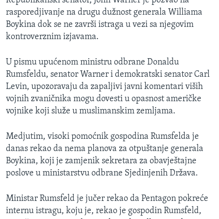
Republikanski senator, John Warner je pozvao na
MAGAZIN
rasporedjivanje na drugu dužnost generala Williama
Boykina dok se ne završi istraga u vezi sa njegovim
O GLASU AMERIKE
kontroverznim izjavama.
Learning English
U pismu upućenom ministru odbrane Donaldu
Rumsfeldu, senator Warner i demokratski senator Carl
PRATITE NAS
Levin, upozoravaju da zapaljivi javni komentari viših
vojnih zvaničnika mogu dovesti u opasnost američke
vojnike koji služe u muslimanskim zemljama.
Jezici
Medjutim, visoki pomoćnik gospodina Rumsfelda je
danas rekao da nema planova za otpuštanje generala
Boykina, koji je zamjenik sekretara za obavještajne
poslove u ministarstvu odbrane Sjedinjenih Država.
Ministar Rumsfeld je jučer rekao da Pentagon pokreće
internu istragu, koju je, rekao je gospodin Rumsfeld,