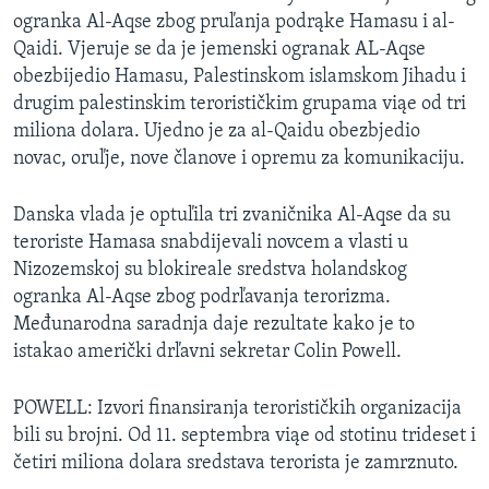
ogranka Al-Aqse zbog pruľanja podrąke Hamasu i al-
Qaidi. Vjeruje se da je jemenski ogranak AL-Aqse
obezbijedio Hamasu, Palestinskom islamskom Jihadu i
drugim palestinskim terorističkim grupama viąe od tri
miliona dolara. Ujedno je za al-Qaidu obezbjedio
novac, oruľje, nove članove i opremu za komunikaciju.
Danska vlada je optuľila tri zvaničnika Al-Aqse da su
teroriste Hamasa snabdijevali novcem a vlasti u
Nizozemskoj su blokireale sredstva holandskog
ogranka Al-Aqse zbog podrľavanja terorizma.
Međunarodna saradnja daje rezultate kako je to
istakao američki drľavni sekretar Colin Powell.
POWELL: Izvori finansiranja terorističkih organizacija
bili su brojni. Od 11. septembra viąe od stotinu trideset i
četiri miliona dolara sredstava terorista je zamrznuto.