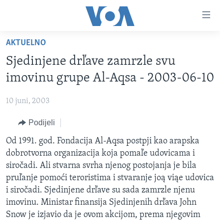
Linkovi
Pređi
na
AKTUELNO
glavni
TV PROGRAM
sadržaj
Sjedinjene drľave zamrzle svu
VIDEO
Pređi
imovinu grupe Al-Aqsa - 2003-06-10
na
FOTOGRAFIJE DANA
glavnu
10 juni, 2003
VIJESTI
navigaciju
Idi
Podijeli
NAUKA I TEHNOLOGIJA
SJEDINJENE AMERIČKE DRŽAVE
na
SPECIJALNI PROJEKTI
Od 1991. god. Fondacija Al-Aqsa postpji kao arapska
BOSNA I HERCEGOVINA
pretragu
dobrotvorna organizacija koja pomaľe udovicama i
KORUPCIJA
SVIJET
siročadi. Ali stvarna svrha njenog postojanja je bila
SLOBODA MEDIJA
pruľanje pomoći teroristima i stvaranje joą viąe udovica
i siročadi. Sjedinjene drľave su sada zamrzle njenu
ŽENSKA STRANA
imovinu. Ministar finansija Sjedinjenih drľava John
IZBJEGLIČKA STRANA
Snow je izjavio da je ovom akcijom, prema njegovim