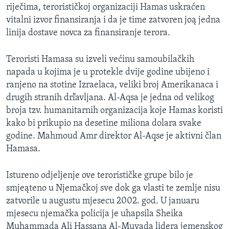
riječima, terorističkoj organizaciji Hamas uskraćen
MAGAZIN
vitalni izvor finansiranja i da je time zatvoren joą jedna
O GLASU AMERIKE
linija dostave novca za finansiranje terora.
Learning English
Teroristi Hamasa su izveli većinu samoubilačkih
napada u kojima je u protekle dvije godine ubijeno i
PRATITE NAS
ranjeno na stotine Izraelaca, veliki broj Amerikanaca i
drugih stranih drľavljana. Al-Aqsa je jedna od velikog
broja tzv. humanitarnih organizacija koje Hamas koristi
kako bi prikupio na desetine miliona dolara svake
Jezici
godine. Mahmoud Amr direktor Al-Aqse je aktivni član
Hamasa.
Istureno odjeljenje ove terorističke grupe bilo je
smjeąteno u Njemačkoj sve dok ga vlasti te zemlje nisu
zatvorile u augustu mjesecu 2002. god. U januaru
mjesecu njemačka policija je uhapsila Sheika
Muhammada Ali Hassana Al-Muyada lidera jemenskog