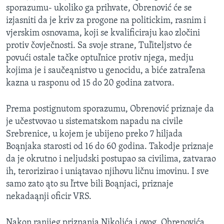
sporazumu- ukoliko ga prihvate, Obrenović će se
MAGAZIN
izjasniti da je kriv za progone na politickim, rasnim i
O GLASU AMERIKE
vjerskim osnovama, koji se kvalificiraju kao zločini
protiv čovječnosti. Sa svoje strane, Tuľiteljstvo će
Learning English
povući ostale tačke optuľnice protiv njega, medju
kojima je i saučeąnistvo u genocidu, a biće zatraľena
PRATITE NAS
kazna u rasponu od 15 do 20 godina zatvora.
Prema postignutom sporazumu, Obrenović priznaje da
je učestvovao u sistematskom napadu na civile
Jezici
Srebrenice, u kojem je ubijeno preko 7 hiljada
Boąnjaka starosti od 16 do 60 godina. Takodje priznaje
da je okrutno i neljudski postupao sa civilima, zatvarao
ih, terorizirao i uniątavao njihovu ličnu imovinu. I sve
samo zato ąto su ľrtve bili Boąnjaci, priznaje
nekadaąnji oficir VRS.
Nakon ranijeg priznanja Nikolića i ovog, Obrenovića,