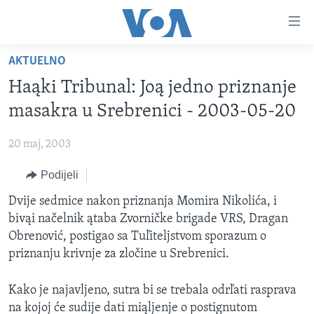
Linkovi
Pređi
na
AKTUELNO
glavni
TV PROGRAM
sadržaj
Haąki Tribunal: Joą jedno priznanje
VIDEO
Pređi
masakra u Srebrenici - 2003-05-20
na
FOTOGRAFIJE DANA
glavnu
20 maj, 2003
VIJESTI
navigaciju
Idi
Podijeli
NAUKA I TEHNOLOGIJA
SJEDINJENE AMERIČKE DRŽAVE
na
SPECIJALNI PROJEKTI
Dvije sedmice nakon priznanja Momira Nikolića, i
BOSNA I HERCEGOVINA
pretragu
bivąi načelnik ątaba Zvorničke brigade VRS, Dragan
KORUPCIJA
SVIJET
Obrenović, postigao sa Tuľiteljstvom sporazum o
SLOBODA MEDIJA
priznanju krivnje za zločine u Srebrenici.
ŽENSKA STRANA
Kako je najavljeno, sutra bi se trebala odrľati rasprava
IZBJEGLIČKA STRANA
na kojoj će sudije dati miąljenje o postignutom