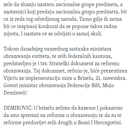
zele da slusaju nastavu nacionalne grupe predmeta, a
MAGAZIN
nastavnici koji predaju nacionalnu grupu predmeta, bit
O GLASU AMERIKE
ce iz reda tog odredjenog naroda. Tamo gdje ih nema
bit ce raspisani konkursi da se popune takva radna
Learning English
mjesta, I nastava ce se odvijati u samoj skoli.
PRATITE NAS
Tokom današnjeg vanrednog sastanka ministara
obrazovanja entiteta, te svih federalnih kantona,
predstavljen je i tzv. Strateški dokument za reformu
obrazovanja. Taj dokumnet, rečeno je, biće prezentiran
Jezici
Vijeću za implementaciju mira u Briselu, 21. novembra.
Govori ministar obrazovanja Federacije BiH, Mujo
Demirović:
DEMIROVIĆ: U briselu zelimo da kazemo I pokazemo
da smo spremni na reforme u obrazovanju te da su te
reforme preduvijet svih drugih u Bosni I Hercegovini.