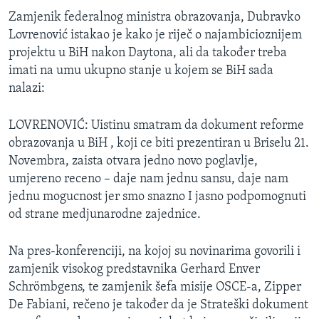
Zamjenik federalnog ministra obrazovanja, Dubravko
Lovrenović istakao je kako je riječ o najambicioznijem
projektu u BiH nakon Daytona, ali da također treba
imati na umu ukupno stanje u kojem se BiH sada
nalazi:
LOVRENOVIĆ: Uistinu smatram da dokument reforme
obrazovanja u BiH , koji ce biti prezentiran u Briselu 21.
Novembra, zaista otvara jedno novo poglavlje,
umjereno receno – daje nam jednu sansu, daje nam
jednu mogucnost jer smo snazno I jasno podpomognuti
od strane medjunarodne zajednice.
Na pres-konferenciji, na kojoj su novinarima govorili i
zamjenik visokog predstavnika Gerhard Enver
Schrömbgens, te zamjenik šefa misije OSCE-a, Zipper
De Fabiani, rečeno je također da je Strateški dokument