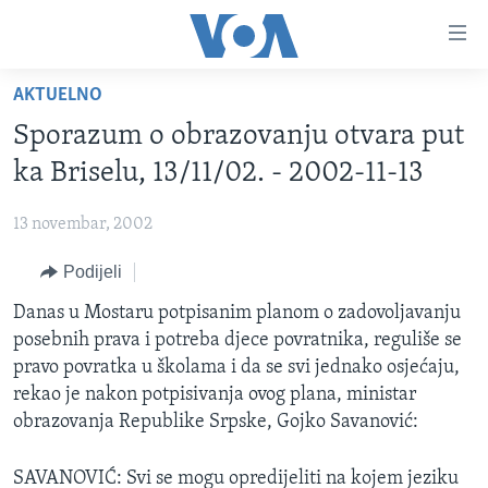
Linkovi
Pređi
na
AKTUELNO
glavni
TV PROGRAM
sadržaj
Sporazum o obrazovanju otvara put
VIDEO
Pređi
ka Briselu, 13/11/02. - 2002-11-13
na
FOTOGRAFIJE DANA
glavnu
13 novembar, 2002
VIJESTI
navigaciju
Idi
Podijeli
NAUKA I TEHNOLOGIJA
SJEDINJENE AMERIČKE DRŽAVE
na
SPECIJALNI PROJEKTI
Danas u Mostaru potpisanim planom o zadovoljavanju
BOSNA I HERCEGOVINA
pretragu
posebnih prava i potreba djece povratnika, reguliše se
KORUPCIJA
SVIJET
pravo povratka u školama i da se svi jednako osjećaju,
SLOBODA MEDIJA
rekao je nakon potpisivanja ovog plana, ministar
obrazovanja Republike Srpske, Gojko Savanović:
ŽENSKA STRANA
IZBJEGLIČKA STRANA
SAVANOVIĆ: Svi se mogu opredijeliti na kojem jeziku