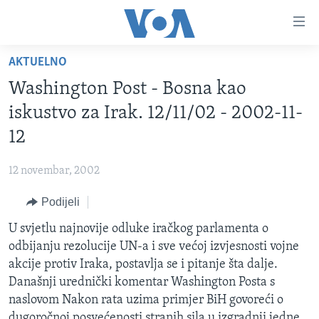
Linkovi
Pređi
na
AKTUELNO
glavni
TV PROGRAM
sadržaj
Washington Post - Bosna kao
VIDEO
Pređi
iskustvo za Irak. 12/11/02 - 2002-11-
na
FOTOGRAFIJE DANA
12
glavnu
VIJESTI
navigaciju
12 novembar, 2002
Idi
NAUKA I TEHNOLOGIJA
SJEDINJENE AMERIČKE DRŽAVE
na
Podijeli
SPECIJALNI PROJEKTI
BOSNA I HERCEGOVINA
pretragu
U svjetlu najnovije odluke iračkog parlamenta o
KORUPCIJA
SVIJET
odbijanju rezolucije UN-a i sve većoj izvjesnosti vojne
SLOBODA MEDIJA
akcije protiv Iraka, postavlja se i pitanje šta dalje.
ŽENSKA STRANA
Današnji urednički komentar Washington Posta s
naslovom Nakon rata uzima primjer BiH govoreći o
IZBJEGLIČKA STRANA
dugoročnoj posvećenosti stranih sila u izgradnji jedne