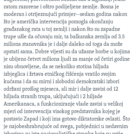
MAGAZIN
ratom razorene i oštro podijeljene zemlje. Bosna je
moderan i otrijeznujući primjer--sedam godina nakon
O GLASU AMERIKE
što je američka intervencija pomogla okončanju
građanskog rata u toj zemlji i nakon što su zapadne
Learning English
trupe ušle da očuvaju mir, ta balkanska zemlja od 3.5
miliona stanovnika je i dalje daleko od toga da može
PRATITE NAS
opstati sama. Dobre vijesti su da užasne borbe u kojima
je ubijeno četvrt miliona ljudi za manje od četiri godine
nisu obnovljene, da se nekoliko stotina hiljada
izbjeglica i žrtava etničkog čišćenja vratilo svojim
Jezici
kućama i da su mirni i slobodni demokratski izbori
održani prošlog mjeseca, ali mir i dalje zavisi od 12
hiljada stranih trupa, uključujući i 2 hiljade
Amerikanaca, a funkcioniranje vlade zavisi u velikoj
mjeri od intervencija visokog predstavnika kojeg je
postavio Zapad i koji ima gotovo diktatorske ovlasti. Što
je najobeshrabrujuće od svega, pobjednici u nedavnim