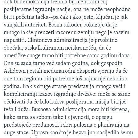
dok bi demokracija trebala biti centralni cilj
poslijeratne izgradnje nacije, ona ne može neophodno
biti i početna tačka--pa čak i ako jeste, ključan je jak
vanjskih autoritet. Bosna također pokazuje da je
mnogo lakše preuzeti razorenu zemlju nego je sasvim
napustiti. Clintonova adminsitracija je prvobitno
obećala, s iskalkuliranom neiskrenošću, da će
američke snage tamo biti potrebne samo godinu dana.
One su sada tamo već sedam godina, dok gospodin
Ashdown i ostali međunarodni eksperti vjeruju da će
one tom regionu biti potrebne još najmanje nekoliko
godina. Irak s druge strane predstavlja mnogo veći i
kompliciraniji izazov izgradnje dr-žave: može se samo
očekivati da će bilo kakva poslijeratna misija biti još
teža i duža. Bushova administracija mora biti iskrena,
kako sama sa sobom tako i s javnosti, o opsegu
predstojeće predanosti, i skrupulozna o planiranju na
duge staze. Upravo kao što je bezvoljno nasijedila šemu