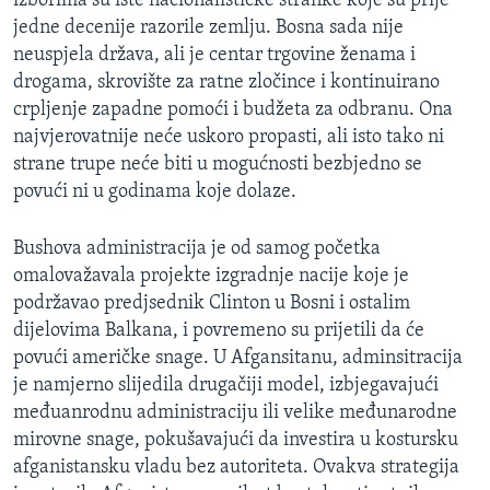
izborima su iste nacionalističke stranke koje su prije
jedne decenije razorile zemlju. Bosna sada nije
neuspjela država, ali je centar trgovine ženama i
drogama, skrovište za ratne zločince i kontinuirano
crpljenje zapadne pomoći i budžeta za odbranu. Ona
najvjerovatnije neće uskoro propasti, ali isto tako ni
strane trupe neće biti u mogućnosti bezbjedno se
povući ni u godinama koje dolaze.
Bushova administracija je od samog početka
omalovažavala projekte izgradnje nacije koje je
podržavao predjsednik Clinton u Bosni i ostalim
dijelovima Balkana, i povremeno su prijetili da će
povući američke snage. U Afgansitanu, adminsitracija
je namjerno slijedila drugačiji model, izbjegavajući
međuanrodnu administraciju ili velike međunarodne
mirovne snage, pokušavajući da investira u kostursku
afganistansku vladu bez autoriteta. Ovakva strategija