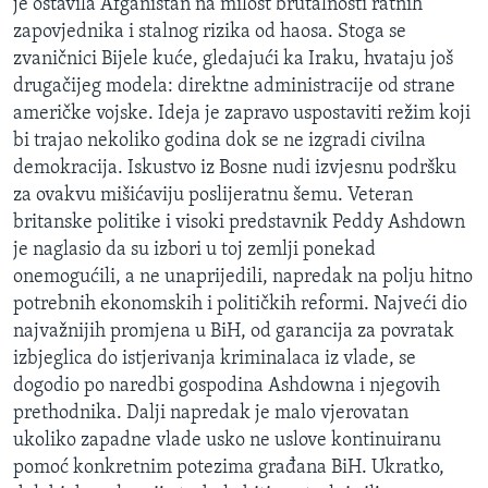
je ostavila Afganistan na milost brutalnosti ratnih
zapovjednika i stalnog rizika od haosa. Stoga se
zvaničnici Bijele kuće, gledajući ka Iraku, hvataju još
drugačijeg modela: direktne administracije od strane
američke vojske. Ideja je zapravo uspostaviti režim koji
bi trajao nekoliko godina dok se ne izgradi civilna
demokracija. Iskustvo iz Bosne nudi izvjesnu podršku
za ovakvu mišićaviju poslijeratnu šemu. Veteran
britanske politike i visoki predstavnik Peddy Ashdown
je naglasio da su izbori u toj zemlji ponekad
onemogućili, a ne unaprijedili, napredak na polju hitno
potrebnih ekonomskih i političkih reformi. Najveći dio
najvažnijih promjena u BiH, od garancija za povratak
izbjeglica do istjerivanja kriminalaca iz vlade, se
dogodio po naredbi gospodina Ashdowna i njegovih
prethodnika. Dalji napredak je malo vjerovatan
ukoliko zapadne vlade usko ne uslove kontinuiranu
pomoć konkretnim potezima građana BiH. Ukratko,