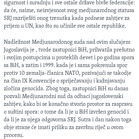
sigurnost i suradnju i sve ostale države bivše federacije:
da će, naime, neizvjesnost svog medjunarodnog statusa
SRJ razriješiti onog trenutka kada podnese zahtjev za
prijem u UN, kao što su učinile sve ostale republike.
Nadležnost Medjunarodonog suda nad ovim slučajem
Jugoslavija je , tvrde zastupnici BiH, prihvatila prešutno
i svojim postupcima u proteklih devet i po godina spora
sa BiH, a zatim i 1999. kada je i sama pokrenula spor
protiv 10 zemalja-članica NATO, pozivajući se takodje
na član IX Konvencije o spriječavanju i kažnjavanju
zločina genocida. Zbog toga, zastupnici BiH su danas
pozvali Medjunarodni sud da odbaci jugoslovenski
zahtjev, kako bi se konačno stvorio prostor za raspravu
o suštini spora: o tome da li je u BiH izvršen genocid i
da li je za njega odgovorna SRJ. Sutra i dan nakon toga
obje strane će imati priliku za završnu riječ u ovom
procesu.