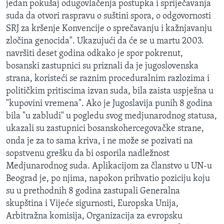
jedan pokušaj odugovlačenja postupka i spriječavanja
MAGAZIN
suda da otvori raspravu o suštini spora, o odgovornosti
O GLASU AMERIKE
SRJ za kršenje Konvencije o sprečavanju i kažnjavanju
zločina genocida". Ukazujući da će se u martu 2003.
navršiti deset godina odkako je spor pokrenut,
Learning English
bosanski zastupnici su priznali da je jugoslovenska
strana, koristeći se raznim proceduralnim razlozima i
PRATITE NAS
političkim pritiscima izvan suda, bila zaista uspješna u
"kupovini vremena". Ako je Jugoslavija punih 8 godina
bila "u zabludi" u pogledu svog medjunarodnog statusa,
Jezici
ukazali su zastupnici bosanskohercegovačke strane,
onda je za to sama kriva, i ne može se pozivati na
sopstvenu grešku da bi osporila nadležnost
Medjunarodnog suda. Aplikacijom za članstvo u UN-u
Beograd je, po njima, napokon prihvatio poziciju koju
su u prethodnih 8 godina zastupali Generalna
skupština i Vijeće sigurnosti, Europska Unija,
Arbitražna komisija, Organizacija za evropsku