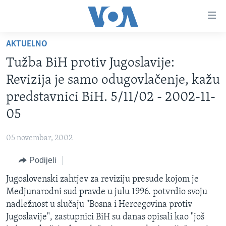
Linkovi
Pređi
na
AKTUELNO
glavni
TV PROGRAM
sadržaj
Tužba BiH protiv Jugoslavije:
VIDEO
Pređi
Revizija je samo odugovlačenje, kažu
na
FOTOGRAFIJE DANA
predstavnici BiH. 5/11/02 - 2002-11-
glavnu
VIJESTI
navigaciju
05
Idi
NAUKA I TEHNOLOGIJA
SJEDINJENE AMERIČKE DRŽAVE
na
05 novembar, 2002
SPECIJALNI PROJEKTI
BOSNA I HERCEGOVINA
pretragu
Podijeli
KORUPCIJA
SVIJET
Jugoslovenski zahtjev za reviziju presude kojom je
SLOBODA MEDIJA
Medjunarodni sud pravde u julu 1996. potvrdio svoju
ŽENSKA STRANA
nadležnost u slučaju "Bosna i Hercegovina protiv
Jugoslavije", zastupnici BiH su danas opisali kao "još
IZBJEGLIČKA STRANA