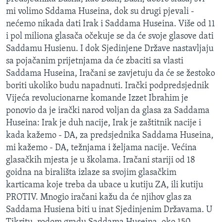
MAGAZIN
mi volimo Sddama Huseina, dok su drugi pjevali -
nećemo nikada dati Irak i Saddama Huseina. Više od 11
O GLASU AMERIKE
i pol miliona glasača očekuje se da će svoje glasove dati
Saddamu Husienu. I dok Sjedinjene Države nastavljaju
Learning English
sa pojačanim prijetnjama da će zbaciti sa vlasti
Saddama Huseina, Iračani se zavjetuju da će se žestoko
PRATITE NAS
boriti ukoliko budu napadnuti. Irački podpredsjednik
Vijeća revolucionarne komande Izzet Ibrahim je
ponovio da je irački narod voljan da glasa za Saddama
Huseina: Irak je duh nacije, Irak je zaštitnik nacije i
Jezici
kada kažemo - DA, za predsjednika Saddama Huseina,
mi kažemo - DA, težnjama i željama nacije. Većina
glasačkih mjesta je u školama. Iračani stariji od 18
goidna na birališta izlaze sa svojim glasačkim
karticama koje treba da ubace u kutiju ZA, ili kutiju
PROTIV. Mnogio iračani kažu da će njihov glas za
Saddama Husiena biti u inat Sjedinjenim Državama. U