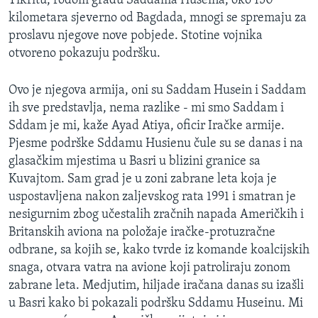
Tikritu, rodom gradu Saddama Huseina, oko 150
kilometara sjeverno od Bagdada, mnogi se spremaju za
proslavu njegove nove pobjede. Stotine vojnika
otvoreno pokazuju podršku.
Ovo je njegova armija, oni su Saddam Husein i Saddam
ih sve predstavlja, nema razlike - mi smo Saddam i
Sddam je mi, kaže Ayad Atiya, oficir Iračke armije.
Pjesme podrške Sddamu Husienu čule su se danas i na
glasačkim mjestima u Basri u blizini granice sa
Kuvajtom. Sam grad je u zoni zabrane leta koja je
uspostavljena nakon zaljevskog rata 1991 i smatran je
nesigurnim zbog učestalih zračnih napada Američkih i
Britanskih aviona na položaje iračke-protuzračne
odbrane, sa kojih se, kako tvrde iz komande koalcijskih
snaga, otvara vatra na avione koji patroliraju zonom
zabrane leta. Medjutim, hiljade iračana danas su izašli
u Basri kako bi pokazali podršku Sddamu Huseinu. Mi