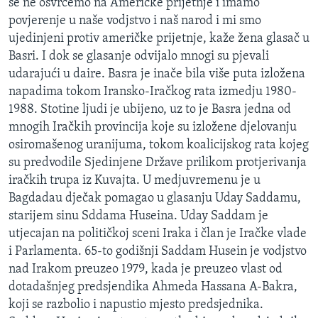
se ne osvrćemo na Američke prijetnje i imamo
povjerenje u naše vodjstvo i naš narod i mi smo
ujedinjeni protiv američke prijetnje, kaže žena glasač u
Basri. I dok se glasanje odvijalo mnogi su pjevali
udarajući u daire. Basra je inače bila više puta izložena
napadima tokom Iransko-Iračkog rata izmedju 1980-
1988. Stotine ljudi je ubijeno, uz to je Basra jedna od
mnogih Iračkih provincija koje su izložene djelovanju
osiromašenog uranijuma, tokom koalicijskog rata kojeg
su predvodile Sjedinjene Države prilikom protjerivanja
iračkih trupa iz Kuvajta. U medjuvremenu je u
Bagdadau dječak pomagao u glasanju Uday Saddamu,
starijem sinu Sddama Huseina. Uday Saddam je
utjecajan na političkoj sceni Iraka i član je Iračke vlade
i Parlamenta. 65-to godišnji Saddam Husein je vodjstvo
nad Irakom preuzeo 1979, kada je preuzeo vlast od
dotadašnjeg predsjendika Ahmeda Hassana A-Bakra,
koji se razbolio i napustio mjesto predsjednika.