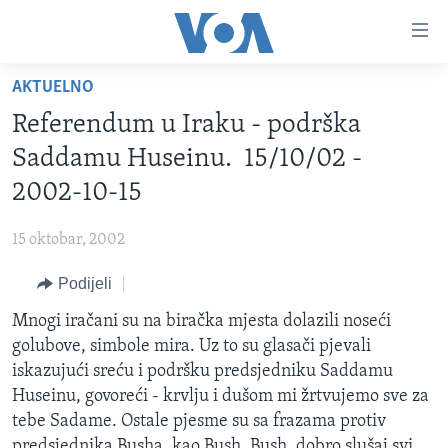
Linkovi
Pređi
na
AKTUELNO
glavni
TV PROGRAM
sadržaj
Referendum u Iraku - podrška
VIDEO
Pređi
Saddamu Huseinu. 15/10/02 -
na
FOTOGRAFIJE DANA
2002-10-15
glavnu
VIJESTI
navigaciju
15 oktobar, 2002
Idi
NAUKA I TEHNOLOGIJA
SJEDINJENE AMERIČKE DRŽAVE
na
Podijeli
SPECIJALNI PROJEKTI
BOSNA I HERCEGOVINA
pretragu
Mnogi iračani su na biračka mjesta dolazili noseći
KORUPCIJA
SVIJET
golubove, simbole mira. Uz to su glasači pjevali
SLOBODA MEDIJA
iskazujući sreću i podršku predsjedniku Saddamu
ŽENSKA STRANA
Huseinu, govoreći - krvlju i dušom mi žrtvujemo sve za
tebe Sadame. Ostale pjesme su sa frazama protiv
IZBJEGLIČKA STRANA
predsjednika Busha, kao Bush, Bush, dobro slušaj svi