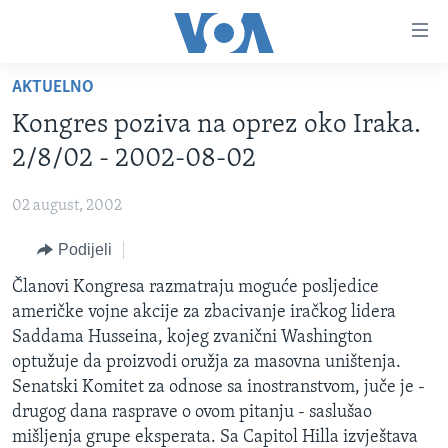
Linkovi
Pređi
na
AKTUELNO
glavni
TV PROGRAM
sadržaj
Kongres poziva na oprez oko Iraka.
VIDEO
Pređi
2/8/02 - 2002-08-02
na
FOTOGRAFIJE DANA
glavnu
02 august, 2002
VIJESTI
navigaciju
Idi
Podijeli
NAUKA I TEHNOLOGIJA
SJEDINJENE AMERIČKE DRŽAVE
na
SPECIJALNI PROJEKTI
Članovi Kongresa razmatraju moguće posljedice
BOSNA I HERCEGOVINA
pretragu
američke vojne akcije za zbacivanje iračkog lidera
KORUPCIJA
SVIJET
Saddama Husseina, kojeg zvanični Washington
SLOBODA MEDIJA
optužuje da proizvodi oružja za masovna uništenja.
Senatski Komitet za odnose sa inostranstvom, juče je -
ŽENSKA STRANA
drugog dana rasprave o ovom pitanju - saslušao
IZBJEGLIČKA STRANA
mišljenja grupe eksperata. Sa Capitol Hilla izvještava