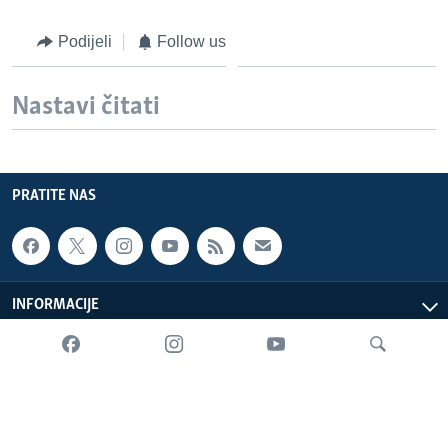
Podijeli
Follow us
Nastavi čitati
PRATITE NAS
INFORMACIJE
SADRŽAJ
Sva prava zadržana. Glas Amerike © 2026 Glas Amerike:
bosnian-service@voanews.com
Pretraživač