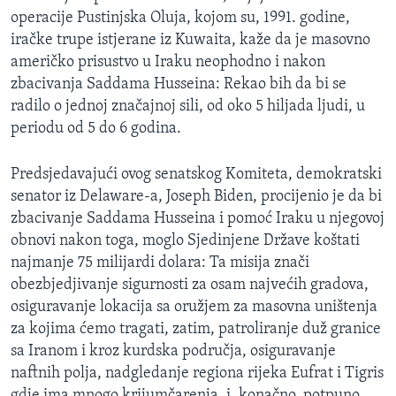
operacije Pustinjska Oluja, kojom su, 1991. godine,
iračke trupe istjerane iz Kuwaita, kaže da je masovno
američko prisustvo u Iraku neophodno i nakon
zbacivanja Saddama Husseina: Rekao bih da bi se
radilo o jednoj značajnoj sili, od oko 5 hiljada ljudi, u
periodu od 5 do 6 godina.
Predsjedavajući ovog senatskog Komiteta, demokratski
senator iz Delaware-a, Joseph Biden, procijenio je da bi
zbacivanje Saddama Husseina i pomoć Iraku u njegovoj
obnovi nakon toga, moglo Sjedinjene Države koštati
najmanje 75 milijardi dolara: Ta misija znači
obezbjedjivanje sigurnosti za osam najvećih gradova,
osiguravanje lokacija sa oružjem za masovna uništenja
za kojima ćemo tragati, zatim, patroliranje duž granice
sa Iranom i kroz kurdska područja, osiguravanje
naftnih polja, nadgledanje regiona rijeka Eufrat i Tigris
gdje ima mnogo krijumčarenja, i, konačno, potpuno