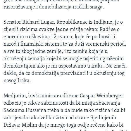
razoružavanje i demobilizacija iračkih snaga.
Senator Richard Lugar, Republikanac iz Indijane, je o
cijeni i rizicima ovakve jedne misije rekao: Radi se o
enormim troškovima i žrtvama, koje će podnositi i
narod i finansijski sistem i to za duži vremenski period,
a sve to zbog jedne zemlje, i to zemlje koja je u
okruženju zemalja koje bi se mogle osjetiti ugroženim
demokratijom ako je mi uspostavimo u Iraku. Ne znači,
dakle, da će demokratija preovladati i u okruženju tog
novog Iraka.
Medjutim, bivši ministar odbrane Caspar Weinberger
odbacio je takve zabrinutosti da bi misija zbacivanja
Saddama Husseina trebala da bude tako rizična i da bi
zahtijevala tako veliku žrtvu od strane Sjedinjenih
Država: Mislim da je mnogo toga ovdje rečeno kako bi