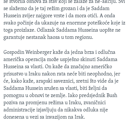
se stvorila osnova za stav koji se zalaže za ne-akciju. Svi
se slažemo da je taj režim grozan i da je Saddam
Hussein zvijer najgore vrste i da mora otići. A onda
svako počinje da ukazuje na enormne poteškoće koje iz
toga proizlaze. Odlazak Saddama Husseina uopšte ne
garantuje nestanak haosa u tom regionu.
Gospodin Weinberger kaže da jedna brza i odlučna
američka operacija može uspješno skinuti Saddama
Husseina sa vlasti. On kaže da značajno američko
prisustvo u Iraku nakon rata neće biti neophodno, jer
će, kako kaže, arapski saveznici, sretni što vide da je
Saddama Hussein srušen sa vlasti, biti željni da
pomognu u obnovi te zemlje. Iako predsjednik Bush
poziva na promjenu režima u Iraku, zvaničnici
administracije izjavljuju da nikakva odluka nije
donesena u vezi sa invazijom na Irak.