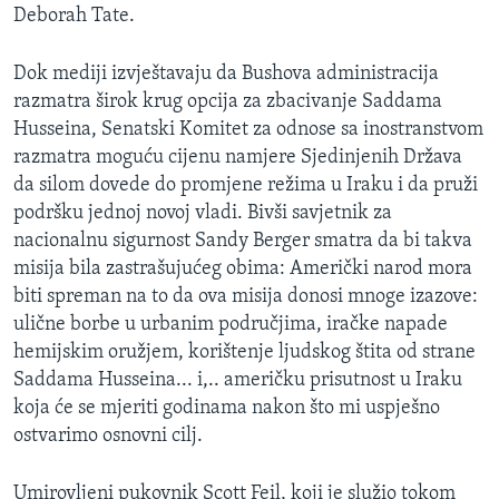
Deborah Tate.
MAGAZIN
O GLASU AMERIKE
Dok mediji izvještavaju da Bushova administracija
razmatra širok krug opcija za zbacivanje Saddama
Learning English
Husseina, Senatski Komitet za odnose sa inostranstvom
razmatra moguću cijenu namjere Sjedinjenih Država
PRATITE NAS
da silom dovede do promjene režima u Iraku i da pruži
podršku jednoj novoj vladi. Bivši savjetnik za
nacionalnu sigurnost Sandy Berger smatra da bi takva
misija bila zastrašujućeg obima: Američki narod mora
Jezici
biti spreman na to da ova misija donosi mnoge izazove:
ulične borbe u urbanim područjima, iračke napade
hemijskim oružjem, korištenje ljudskog štita od strane
Saddama Husseina... i,.. američku prisutnost u Iraku
koja će se mjeriti godinama nakon što mi uspješno
ostvarimo osnovni cilj.
Umirovljeni pukovnik Scott Feil, koji je služio tokom