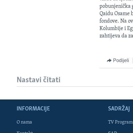
MAGAZIN
pobunjenička g
O GLASU AMERIKE
Qaidu Osame b
fondove. Na ovo
Kolumbije i Eg
zahtijeva da z
Podijeli
Nastavi čitati
INFORMACIJE
SADRŽAJ
Learning English
O nama
TV Program