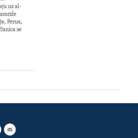
ju uz al-
zamrzle
je, Perua,
članica se