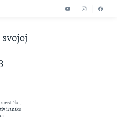
 svojoj
3
rorističke,
tiv iranske
ska