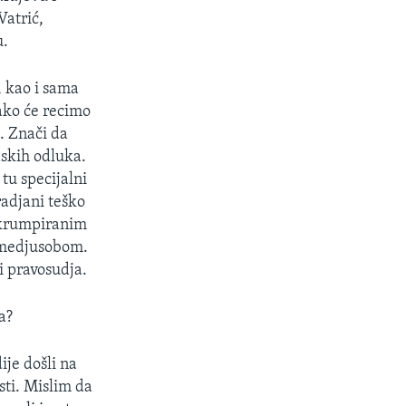
Vatrić,
u.
 kao i sama
Tako će recimo
H. Znači da
dskih odluka.
 tu specijalni
radjani teško
 krumpiranim
re medjusobom.
i pravosudja.
a?
je došli na
sti. Mislim da