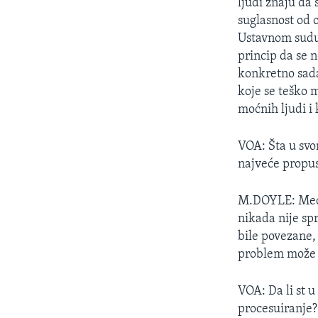
ljudi znaju da 
suglasnost od 
Ustavnom sudu 
princip da se 
konkretno sada 
koje se teško 
moćnih ljudi i 
VOA: Šta u svo
najveće propu
M.DOYLE: Medju
nikada nije sp
bile povezane, 
problem može r
VOA: Da li st u
procesuiranje?