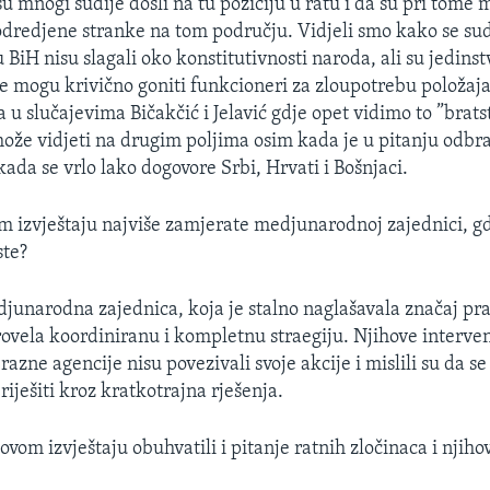
su mnogi sudije došli na tu poziciju u ratu i da su pri tome 
odredjene stranke na tom području. Vidjeli smo kako se sud
BiH nisu slagali oko konstitutivnosti naroda, ali su jedinst
ne mogu krivično goniti funkcioneri za zloupotrebu položaja
u slučajevima Bičakčić i Jelavić gdje opet vidimo to ”bratst
može vidjeti na drugim poljima osim kada je u pitanju odbra
kada se vrlo lako dogovore Srbi, Hrvati i Bošnjaci.
m izvještaju najviše zamjerate medjunarodnoj zajednici, gd
ste?
narodna zajednica, koja je stalno naglašavala značaj pr
rovela koordiniranu i kompletnu straegiju. Njihove interven
razne agencije nisu povezivali svoje akcije i mislili su da s
iješiti kroz kratkotrajna rješenja.
 ovom izvještaju obuhvatili i pitanje ratnih zločinaca i njiho