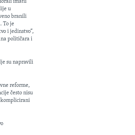
morali imatu
ije u
veno branili
. To je
vo i jedinstvo“,
na političara i
je su napravili
avne reforme,
cije često nisu
e komplicirani
vo