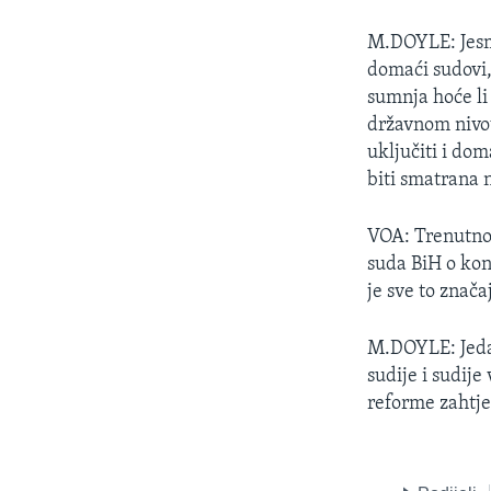
M.DOYLE: Jesmo
domaći sudovi,
sumnja hoće li
državnom nivou 
uključiti i do
biti smatrana 
VOA: Trenutno 
suda BiH o kon
je sve to znač
M.DOYLE: Jedan
sudije i sudije
reforme zahtje