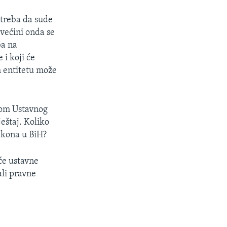
 treba da sude
 većini onda se
ba na
 i koji će
m entitetu može
kom Ustavnog
eštaj. Koliko
akona u BiH?
će ustavne
ali pravne