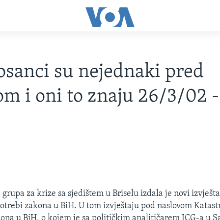
osanci su nejednaki pred
m i oni to znaju 26/3/02 
upa za krize sa sjedištem u Briselu izdala je novi izvješta
potrebi zakona u BiH. U tom izvještaju pod naslovom Katast
ona u BiH, o kojem je sa političkim analitičarem ICG-a u S