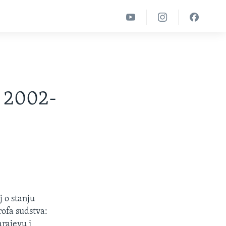
- 2002-
j o stanju
rofa sudstva:
arajevu i