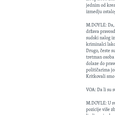
MAGAZIN
jednim od krea
O GLASU AMERIKE
izmedju ostalo
M.DOYLE: Da, 
država pravosd
sudski nalog iz
kriminalci lak
Drugo, česte su
tretman osoba 
dolaze do pra
političarima jo
Kritkovali smo
VOA: Da li su s
M.DOYLE: U sva
pozicije više 