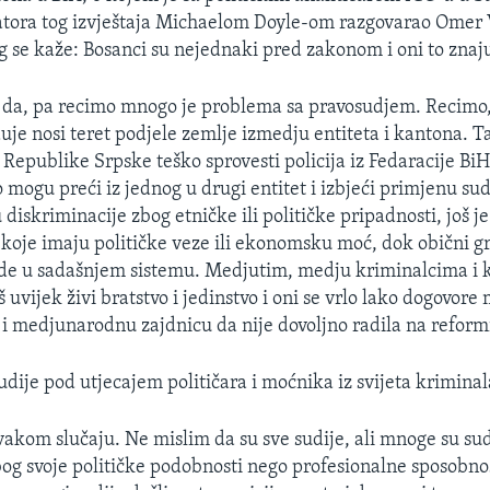
tora tog izvještaja Michaelom Doyle-om razgovarao Omer 
g se kaže: Bosanci su nejednaki pred zakonom i oni to znaj
da, pa recimo mnogo je problema sa pravosudjem. Recimo,
uje nosi teret podjele zemlje izmedju entiteta i kantona. 
 Republike Srpske teško sprovesti policija iz Fedaracije Bi
o mogu preći iz jednog u drugi entitet i izbjeći primjenu su
 diskriminacije zbog etničke ili političke pripadnosti, još je
koje imaju političke veze ili ekonomsku moć, dok obični g
vde u sadašnjem sistemu. Medjutim, medju kriminalcima i
š uvijek živi bratstvo i jedinstvo i oni se vrlo lako dogovo
 i medjunarodnu zajdnicu da nije dovoljno radila na reform
udije pod utjecajem političara i moćnika iz svijeta kriminal
kom slučaju. Ne mislim da su sve sudije, ali mnoge su sudi
zbog svoje političke podobnosti nego profesionalne sposobno