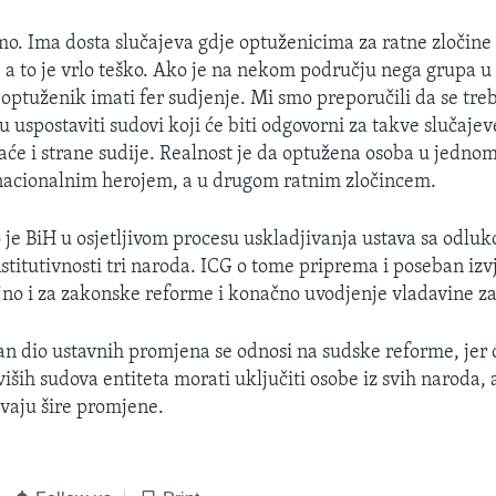
. Ima dosta slučajeva gdje optuženicima za ratne zločine
 a to je vrlo teško. Ako je na nekom području nega grupa u
 optuženik imati fer sudjenje. Mi smo preporučili da se tre
uspostaviti sudovi koji će biti odgovorni za takve slučajeve
maće i strane sudije. Realnost je da optužena osoba u jedno
nacionalnim herojem, a u drugom ratnim zločincem.
je BiH u osjetljivom procesu uskladjivanja ustava sa odlu
stitutivnosti tri naroda. ICG o tome priprema i poseban izvj
ajno i za zakonske reforme i konačno uvodjenje vladavine z
 dio ustavnih promjena se odnosi na sudske reforme, jer 
 viših sudova entiteta morati uključiti osobe iz svih naroda, 
vaju šire promjene.