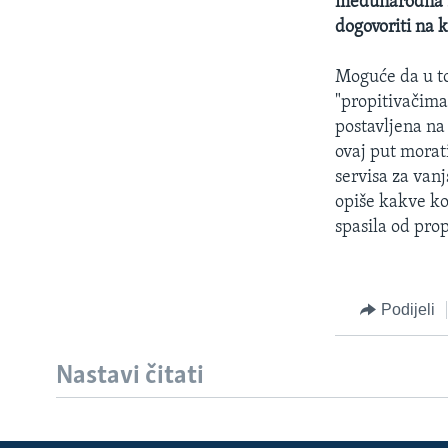
međunarodna za
dogovoriti na 
Moguće da u t
"propitivačima
postavljena na
ovaj put morati
servisa za van
opiše kakve ko
spasila od pro
Podijeli
Nastavi čitati