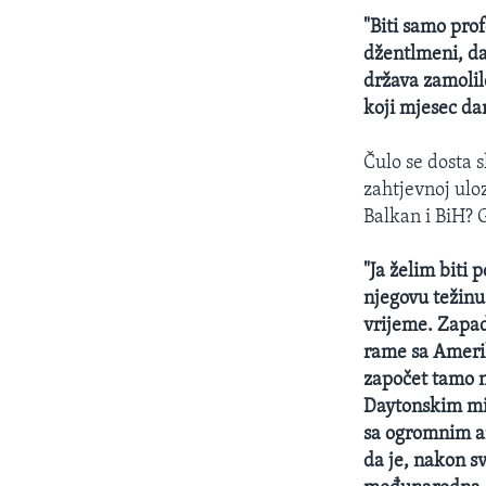
"Biti samo pro
džentlmeni, daj
država zamolil
koji mjesec da
Čulo se dosta s
zahtjevnoj uloz
Balkan i BiH? 
"Ja želim biti 
njegovu težinu
vrijeme. Zapad
rame sa Ameriko
započet tamo 
Daytonskim mir
sa ogromnim a
da je, nakon s