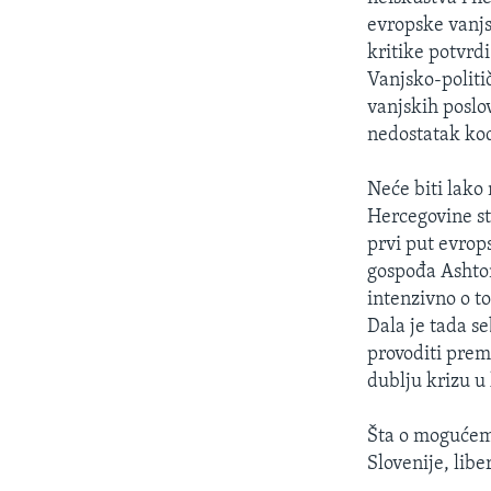
MAGAZIN
evropske vanjs
O GLASU AMERIKE
kritike potvrdi
Vanjsko-politi
vanjskih poslov
nedostatak ko
Neće biti lako 
Hercegovine sta
prvi put evro
gospođa Ashton
intenzivno o 
Dala je tada s
provoditi prema
dublju krizu u
Šta o mogućem 
Slovenije, libe