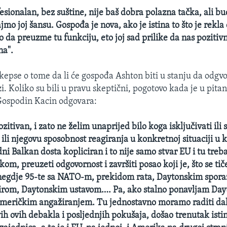
fesionalan, bez suštine, nije baš dobra polazna tačka, ali b
mo joj šansu. Gospođa je nova, ako je istina to što je rekla 
o da preuzme tu funkciju, eto joj sad prilike da nas pozitiv
na".
kepse o tome da li će gospođa Ashton biti u stanju da odgvor
i. Koliko su bili u pravu skeptični, pogotovo kada je u pit
Gospodin Kacin odgovara:
pozitivan, i zato ne želim unaprijed bilo koga isključivati ili 
 ili njegovu sposobnost reagiranja u konkretnoj situaciji u
ni Balkan dosta kopliciran i to nije samo stvar EU i tu treb
m, preuzeti odgovornost i završiti posao koji je, što se tič
negdje 95-te sa NATO-m, prekidom rata, Daytonskim spo
om, Daytonskim ustavom…. Pa, ako stalno ponavljam Dayto
meričkim angažiranjem. Tu jednostavno moramo raditi dal
vih ovih debakla i posljednjih pokušaja, došao trenutak isti