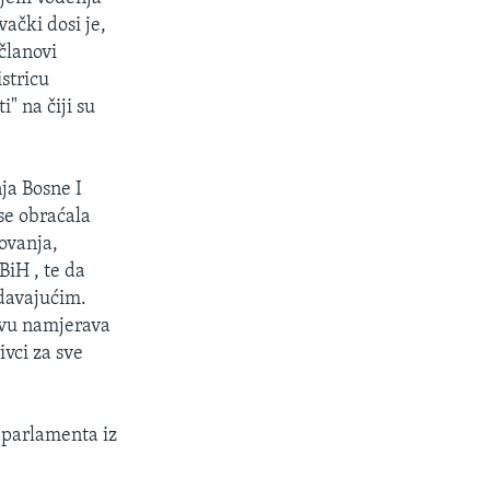
ački dosi je,
 članovi
stricu
" na čiji su
nja Bosne I
 se obraćala
ovanja,
BiH , te da
davajućim.
akvu namjerava
ivci za sve
 parlamenta iz