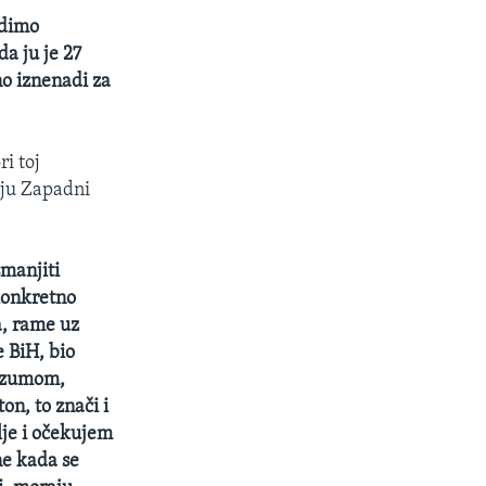
udimo
da ju je 27
no iznenadi za
i toj
anju Zapadni
smanjiti
 konkretno
a, rame uz
e BiH, bio
razumom,
n, to znači i
je i očekujem
ne kada se