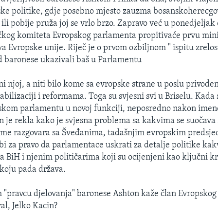
ke politike, gdje posebno mjesto zauzma bosanskoherecgov
 ili pobije pruža joj se vrlo brzo. Zapravo već u ponedjeljak
čkog komiteta Evropskog parlamenta propitivaće prvu mini
a Evropske unije. Riječ je o prvom ozbiljnom " ispitu zrelosti
d baronese ukazivali baš u Parlamentu
ni njoj, a niti bilo kome sa evropske strane u poslu privođe
bilizaciji i reformama. Toga su svjesni svi u Briselu. Kada
pskom parlamentu u novoj funkciji, neposredno nakon imen
 je rekla kako je svjesna problema sa kakvima se suočava 
tome razgovara sa Šveđanima, tadašnjim evropskim predsje
ebi za pravo da parlamentace uskrati za detalje politike k
 BiH i njenim političarima koji su ocijenjeni kao ključni kr
 koju pada država.
"pravcu djelovanja" baronese Ashton kaže član Evropskog
ral, Jelko Kacin?