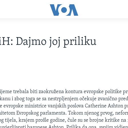
iH: Dajmo joj priliku
rijeme trebala biti zaokružena kontura evropske politike p
nu i zbog toga se sa nestrpljenjem očekuje zvanično pred
e evropske ministrice vanjskih poslova Catherine Ashton 
mitetom Evropskog parlamenta. Tokom njenog prvog, nefor
g tijela, krajem prošle godine, čule su se brojne kritike na
euvjerljivosti baronese Ashton. Prilika da ona, svojim vidj