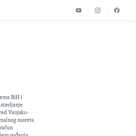
rema BiH i
stavljanje
pred Vanjsko-
malnog susreta
 račun
enjem vođenja