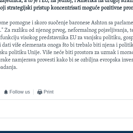
jednica, a to je i EU, na jednoj, i Amerika na drugoj stran
koji strategijski pristup koncentrisati moguće pozitivne pro
ome pomogne i skoro suočenje baronese Ashton sa parlam
." Za razliku od njenog prvog, neformalnog pojavljivanja, te
 funkciju visokog predstavnika EU za vanjsku politiku, go
 dati više elemenata onoga što bi trebalo biti njena i polit
jsku politiku Unije. Više neće biti prostora za uzmak i mor
rake namjerava provesti kako bi se ozbiljna evropska inves
padanja.
Follow us
Print