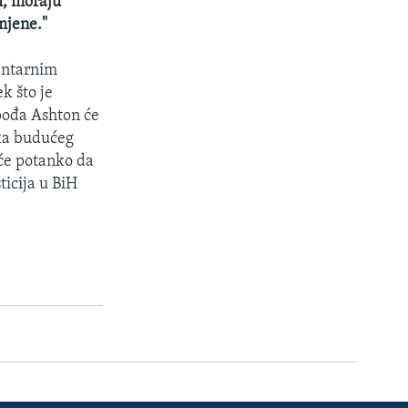
i, moraju
mjene."
entarnim
k što je
spođa Ashton će
ika budućeg
aće potanko da
ticija u BiH