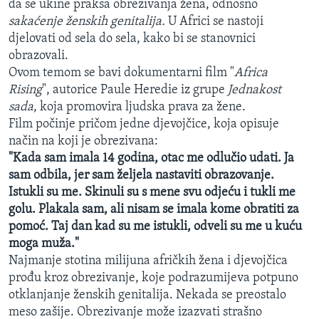
da se ukine praksa obrezivanja žena, odnosno
MAGAZIN
sakaćenje ženskih genitalija.
U Africi se nastoji
djelovati od sela do sela, kako bi se stanovnici
O GLASU AMERIKE
obrazovali.
Ovom temom se bavi dokumentarni film "
Africa
Learning English
Rising
", autorice Paule Heredie iz grupe
Jednakost
sada
, koja promovira ljudska prava za žene.
PRATITE NAS
Film počinje pričom jedne djevojčice, koja opisuje
način na koji je obrezivana:
"Kada sam imala 14 godina, otac me odlučio udati. Ja
sam odbila, jer sam željela nastaviti obrazovanje.
Jezici
Istukli su me. Skinuli su s mene svu odjeću i tukli me
golu. Plakala sam, ali nisam se imala kome obratiti za
pomoć. Taj dan kad su me istukli, odveli su me u kuću
moga muža."
Najmanje stotina milijuna afričkih žena i djevojčica
prođu kroz obrezivanje, koje podrazumijeva potpuno
otklanjanje ženskih genitalija. Nekada se preostalo
meso zašije. Obrezivanje može izazvati strašno