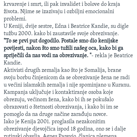
krvarenje i smrt, ili pak invalidet i bolove do kraja
života. Njime se izazivaju i ozbiljni emocionalni
problemi.
U Keniji, dvije sestre, Edna i Beatrice Kandie, su digle
tužbu 2000. kako bi zaustavile svoje obrezivanje.
"To se prvi put dogodilo. Postale smo dio kenijske
povijesti, nakon što smo tužili našeg oca, kako bi ga
spriječili da nas vodi na obrezivanje. "
- rekla je Beatrice
Kandie.
Aktivisti drugih zemalja kao što je Somalija, brane
svoju borbu činjenicom da se obrezivanje žena ne radi
u većini islamskih zemalja i nije spominjano u Kuranu.
Kampanja uključuje i kontaktiranje osoba koje
obrezuju, većinom žena, kako bi ih se pokušalo
obrazovati o štetnosti obrezivanja, i kako bi im se
pomoglo da na druge načine zarađuju novce.
Iako je Kenija 2001. proglasila nezakonitim
obrezivanje djevojčica ispod 18 godina, ono se i dalje
rutinski obavlja. Agnes Pareyio, članica plemena