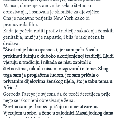
Maasai, obrazuje stanovnike sela o štetnosti
obrezivanja, i osnovala je sklonište za djevojčice.
Ona je nedavno posjetila New York kako bi
promovirala film.
Kada je počela raditi protiv tradicije sakaćenja ženskih
genitalija, muž ju je napustio, i bila je isključena iz
društva.
"Život mi je bio u opasnosti, jer sam pokušavala
prekinuti šutnju o duboko ukorijenjenoj tradiciji. Ljudi
vjeruju u tradiciju i nikada se nisu zapitali o
štetnostima, nikada nisu ni razgovarali o tome. Zbog
toga sam ja proglašena ludom, jer sam pričala o
privatnim dijelovima ženskog tijela, što je tabu tema u
Africi."
Gospođa Pareyo je svjesna da će proći desetljeća prije
nego se iskorijeni obrezivanje žena.
"Sretna sam jer bar svi pričaju o tome otvoreno.
Vjerujem u sebe, a žene u zajednici Masai jednog dana