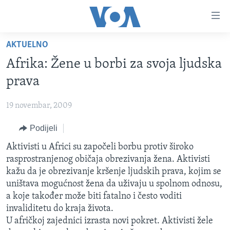
Linkovi
Pređi
na
AKTUELNO
glavni
TV PROGRAM
sadržaj
Afrika: Žene u borbi za svoja ljudska
VIDEO
Pređi
prava
na
FOTOGRAFIJE DANA
glavnu
19 novembar, 2009
VIJESTI
navigaciju
Idi
Podijeli
NAUKA I TEHNOLOGIJA
SJEDINJENE AMERIČKE DRŽAVE
na
Aktivisti u Africi su započeli borbu protiv široko
SPECIJALNI PROJEKTI
BOSNA I HERCEGOVINA
pretragu
rasprostranjenog običaja obrezivanja žena. Aktivisti
KORUPCIJA
SVIJET
kažu da je obrezivanje kršenje ljudskih prava, kojim se
uništava mogućnost žena da uživaju u spolnom odnosu,
SLOBODA MEDIJA
a koje također može biti fatalno i često voditi
ŽENSKA STRANA
invaliditetu do kraja života.
U afričkoj zajednici izrasta novi pokret. Aktivisti žele
IZBJEGLIČKA STRANA