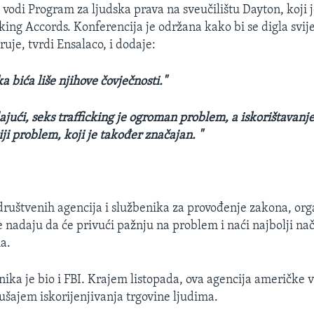
vodi Program za ljudska prava na sveučilištu Dayton, koji 
ing Accords. Konferencija je održana kako bi se digla svij
uje, tvrdi Ensalaco, i dodaje:
a bića liše njihove čovječnosti."
jući, seks trafficking je ogroman problem, a iskorištavanje 
ji problem, koji je također značajan. "
ruštvenih agencija i službenika za provođenje zakona, org
e nadaju da će privući pažnju na problem i naći najbolji na
a.
ika je bio i FBI. Krajem listopada, ova agencija američke v
ušajem iskorijenjivanja trgovine ljudima.