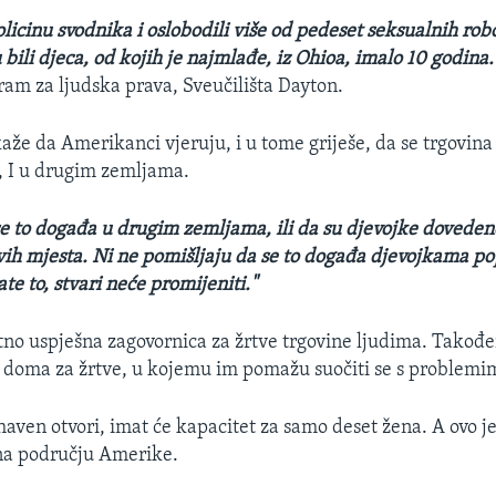
kolicinu svodnika i oslobodili više od pedeset seksualnih ro
bili djeca, od kojih je najmlađe, iz Ohioa, imalo 10 godina
ram za ljudska prava, Sveučilišta Dayton.
kaže da Amerikanci vjeruju, i u tome griješe, da se trgovina
, I u drugim zemljama.
se to događa u drugim zemljama, ili da su djevojke dovedene
kvih mjesta. Ni ne pomišljaju da se to događa djevojkama p
te to, stvari neće promijeniti."
utno uspješna zagovornica za žrtve trgovine ljudima. Takođe
 doma za žrtve, u kojemu im pomažu suočiti se s problemi
aven otvori, imat će kapacitet za samo deset žena. A ovo je 
na području Amerike.