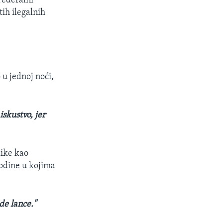
Federalni
tih ilegalnih
 u jednoj noći,
iskustvo, jer
slike kao
godine u kojima
ide lance."