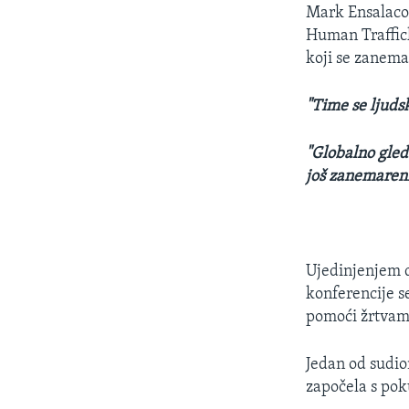
Mark Ensalaco 
Human Traffick
koji se zanemar
"Time se ljudsk
"Globalno gleda
još zanemareni
Ujedinjenjem d
konferencije s
pomoći žrtvam
Jedan od sudion
započela s pok