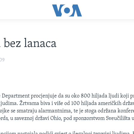
 bez lanaca
009
 Department procjenjuje da su oko 800 hiljada ljudi koji p
 ljudima. Žrtvama biva i više od 100 hiljada američkih drža
ojke se smatraju alarmantnima, te je stoga održana konfe
ords, u saveznoj državi Ohio, pod sponzorstvom Sveučilišta 