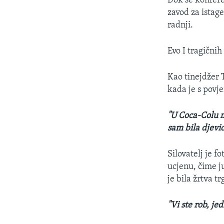
Dok se konferen
MAGAZIN
zavod za istage
O GLASU AMERIKE
radnji.
Evo I tragičnih
Kao tinejdžer T
kada je s povje
"U Coca-Colu mi
sam bila djevic
Silovatelj je fo
ucjenu, čime ju
je bila žrtva t
"Vi ste rob, je