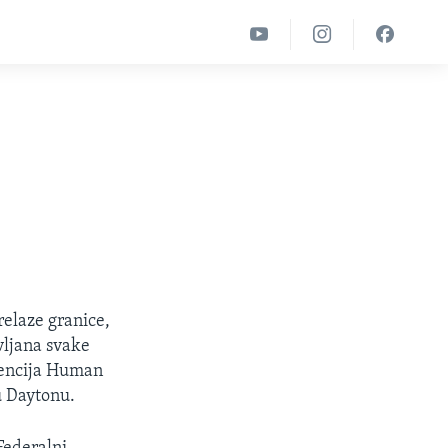
relaze granice,
vljana svake
rencija Human
u Daytonu.