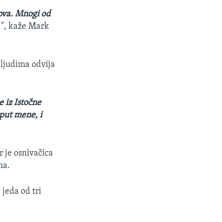
bova. Mnogi od
.
", kaže Mark
 ljudima odvija
 iz Istočne
oput mene, i
r je osnivačica
ma.
jeda od tri