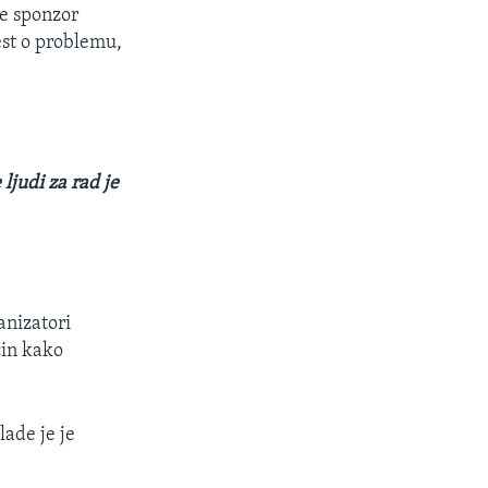
je sponzor
est o problemu,
ljudi za rad je
anizatori
čin kako
lade je je