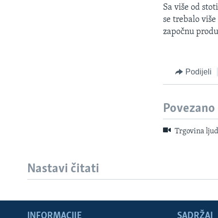
Sa više od sto
se trebalo viš
započnu produk
Podijeli
Povezano
Trgovina lju
Nastavi čitati
Learning English
INFORMACIJE
SADRŽAJ