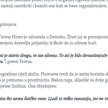
cijom nastojala podići svjest o ilegalnoj trgovini ljudima, 
 nastoji razotkriti i kazniti one koji se bave organiziranjem 
 primjera:
eresa Flores je odrastala u Detroitu. Život joj se promijenio
renjem dozvolila prijatelju iz škole da ju odveze kući.
 je stavio drogu, te me silovao. To mi je bilo devastirajuće 
a.",
govori Teresa.
tografirao cijeli zločin. Floresova tvrdi da je zatim koristio 
 je primorao u prostituciju. Nakon toga, slijedile su dvije 
rgovine ljudima. Ona objašnjava:
dino što nema fizičke veze. Ljudi to teško razumiju, jer ne v