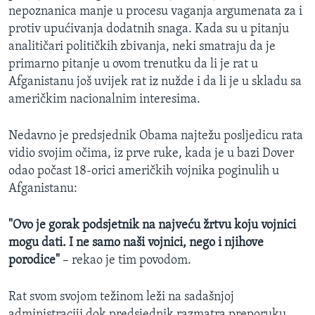
nepoznanica manje u procesu vaganja argumenata za i
MAGAZIN
protiv upućivanja dodatnih snaga. Kada su u pitanju
O GLASU AMERIKE
analitičari političkih zbivanja, neki smatraju da je
primarno pitanje u ovom trenutku da li je rat u
Learning English
Afganistanu još uvijek rat iz nužde i da li je u skladu sa
američkim nacionalnim interesima.
PRATITE NAS
Nedavno je predsjednik Obama najtežu posljedicu rata
vidio svojim očima, iz prve ruke, kada je u bazi Dover
odao počast 18-orici američkih vojnika poginulih u
Jezici
Afganistanu:
"Ovo je gorak podsjetnik na najveću žrtvu koju vojnici
mogu dati. I ne samo naši vojnici, nego i njihove
porodice"
– rekao je tim povodom.
Rat svom svojom težinom leži na sadašnjoj
administraciji dok predsjednik razmatra preporuku