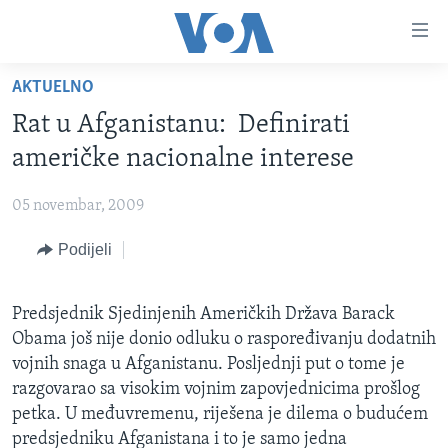
Linkovi
Pređi
na
AKTUELNO
glavni
TV PROGRAM
sadržaj
Rat u Afganistanu: Definirati
VIDEO
Pređi
američke nacionalne interese
na
FOTOGRAFIJE DANA
glavnu
05 novembar, 2009
VIJESTI
navigaciju
Idi
Podijeli
NAUKA I TEHNOLOGIJA
SJEDINJENE AMERIČKE DRŽAVE
na
SPECIJALNI PROJEKTI
BOSNA I HERCEGOVINA
pretragu
Predsjednik Sjedinjenih Američkih Država Barack
KORUPCIJA
SVIJET
Obama još nije donio odluku o raspoređivanju dodatnih
SLOBODA MEDIJA
vojnih snaga u Afganistanu. Posljednji put o tome je
razgovarao sa visokim vojnim zapovjednicima prošlog
ŽENSKA STRANA
petka. U međuvremenu, riješena je dilema o budućem
IZBJEGLIČKA STRANA
predsjedniku Afganistana i to je samo jedna