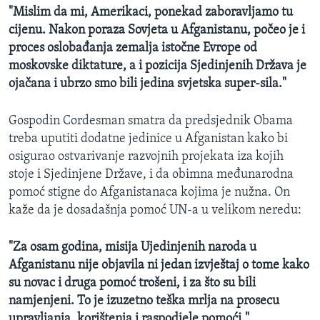
"Mislim da mi, Amerikaci, ponekad zaboravljamo tu
cijenu. Nakon poraza Sovjeta u Afganistanu, počeo je i
proces oslobađanja zemalja istočne Evrope od
moskovske diktature, a i pozicija Sjedinjenih Država je
ojačana i ubrzo smo bili jedina svjetska super-sila."
Gospodin Cordesman smatra da predsjednik Obama
treba uputiti dodatne jedinice u Afganistan kako bi
osigurao ostvarivanje razvojnih projekata iza kojih
stoje i Sjedinjene Države, i da obimna međunarodna
pomoć stigne do Afganistanaca kojima je nužna. On
kaže da je dosadašnja pomoć UN-a u velikom neredu:
"Za osam godina, misija Ujedinjenih naroda u
Afganistanu nije objavila ni jedan izvještaj o tome kako
su novac i druga pomoć trošeni, i za što su bili
namjenjeni. To je izuzetno teška mrlja na prosecu
upravljanja, korištenja i raspodjele pomoći."