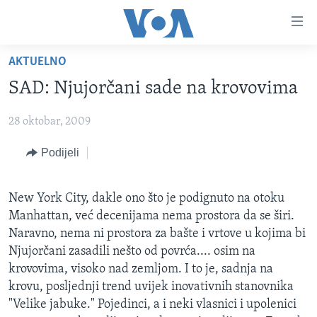
Linkovi
Pređi
na
AKTUELNO
glavni
TV PROGRAM
sadržaj
SAD: Njujorčani sade na krovovima
VIDEO
Pređi
na
28 oktobar, 2009
FOTOGRAFIJE DANA
glavnu
VIJESTI
Podijeli
navigaciju
Idi
NAUKA I TEHNOLOGIJA
SJEDINJENE AMERIČKE DRŽAVE
na
New York City, dakle ono što je podignuto na otoku
SPECIJALNI PROJEKTI
BOSNA I HERCEGOVINA
pretragu
Manhattan, već decenijama nema prostora da se širi.
KORUPCIJA
SVIJET
Naravno, nema ni prostora za bašte i vrtove u kojima bi
Njujorčani zasadili nešto od povrća.... osim na
SLOBODA MEDIJA
krovovima, visoko nad zemljom. I to je, sadnja na
ŽENSKA STRANA
krovu, posljednji trend uvijek inovativnih stanovnika
"Velike jabuke." Pojedinci, a i neki vlasnici i upolenici
IZBJEGLIČKA STRANA