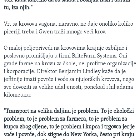
vole kada kažemo da su salata i bosiljak rasli i ubrani
tu, iza njih."
Vrt sa krovova vagona, naravno, ne daje onoliko koliko
piceriji treba i Gwen traži mnogo veći krov.
O maloj poljoprivedi na krovovima krajnje ozbiljno i
poslovno promišljaju u firmi BriteFarm Systems. Oni
grade farme na krovu za škole, ne-profitne organizacije
i korporacije. Direktor Benjamin Lindley kaže da je
jeftinije imati povrće i voće sa njujorških krovova, nego
sve dovoziti sa velike udaljenosti, ponekad i hiljadama
kilometara:
"Transport na veliku daljinu je problem. To je ekoločki
problem, to je problem za farmera, to je problem za
kupca zbog cijene, to je problem i kupca i trgovca jer je
voće i povrće, dok stigne do New Yorka, često pri kraju