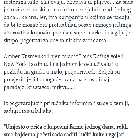
restorana sade, zalijevaju, okopavaju, plijeve... Za sada
MAGAZIN
je to više ekološki, a manje komercijalni trend. Jednog
O GLASU AMERIKE
dana... ko zna. Jer, ima kompanija u kojima se nadaju
da bi to mogao biti profitabilan posao i mnogo jeftinija
alternativa kupovini povrća u supermarketima gdje je
Learning English
skupo, pogotovu za one sa niskim zaradama.
PRATITE NAS
Amber Kusmenko i njen mladić Louis Kofsky vole i
New York i sadnju. I na jednom krovu uživaju i u
pogledu na grad i u maloj poljoprivredi. Željeli su
Jezici
provjeriti je li to moguće i sada na krovu imaju
paradajz, krastavce, mrkvu....
Iz odgovarajućih priručnika informirali su se o zemlji,
sadnji i rastu biljaka.
"Umjesto o priča o kupovini farme jednog dana, rekli
smo hajdemo početi sada saditi i učiti kako uzgajati