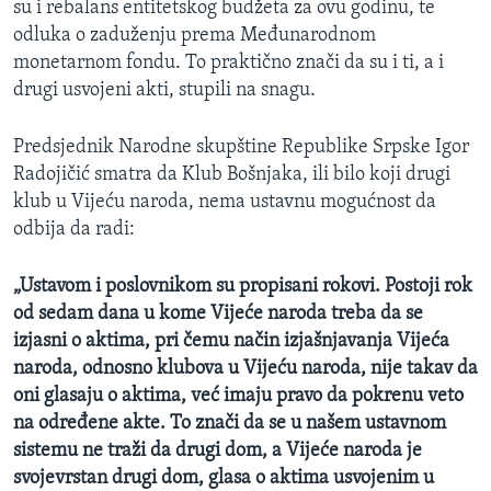
su i rebalans entitetskog budžeta za ovu godinu, te
MAGAZIN
odluka o zaduženju prema Međunarodnom
O GLASU AMERIKE
monetarnom fondu. To praktično znači da su i ti, a i
drugi usvojeni akti, stupili na snagu.
Learning English
Predsjednik Narodne skupštine Republike Srpske Igor
Radojičić smatra da Klub Bošnjaka, ili bilo koji drugi
PRATITE NAS
klub u Vijeću naroda, nema ustavnu mogućnost da
odbija da radi:
Jezici
„Ustavom i poslovnikom su propisani rokovi. Postoji rok
od sedam dana u kome Vijeće naroda treba da se
izjasni o aktima, pri čemu način izjašnjavanja Vijeća
naroda, odnosno klubova u Vijeću naroda, nije takav da
oni glasaju o aktima, već imaju pravo da pokrenu veto
na određene akte. To znači da se u našem ustavnom
sistemu ne traži da drugi dom, a Vijeće naroda je
svojevrstan drugi dom, glasa o aktima usvojenim u