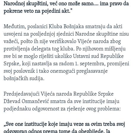
Narodnoj skupštini, već ono može samo…. ima pravo da
pokrene veto na pojedini akt."
Međutim, poslanici Kluba Bošnjaka smatraju da akti
usvojeni na posljednjoj sjednici Narodne skupštine nisu
važeći, pošto ih nije verifikovalo Vijeće naroda zbog
protivljenja delegata tog kluba. Po njihovom mišljenju
sve bi se moglo riješiti ukoliko Ustavni sud Republike
Srpske, koji nastavlja sa radom 1. septembra, promijeni
svoj poslovnik i tako onemogući preglasavanje
bošnjačkih sudija.
Predsjedavajući Vijeća naroda Republike Srpske
Dževad Osmančević smatra da sve institucije imaju
podjednaku odgovornost za rješenje ovog problema:
„Sve one institucije koje imaju veze sa ovim treba svoj
odgovoran odnos prema tome da obezbijede. Ja