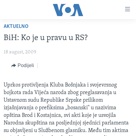
Linkovi
Pređi
na
AKTUELNO
glavni
TV PROGRAM
sadržaj
BiH: Ko je u pravu u RS?
VIDEO
Pređi
na
18 august, 2009
FOTOGRAFIJE DANA
glavnu
VIJESTI
Podijeli
navigaciju
Idi
NAUKA I TEHNOLOGIJA
SJEDINJENE AMERIČKE DRŽAVE
na
Uprkos protivljenja Kluba Bošnjaka i svojevrsnog
SPECIJALNI PROJEKTI
BOSNA I HERCEGOVINA
pretragu
bojkota rada Vijeća naroda zbog preglasavanja u
KORUPCIJA
SVIJET
Ustavnom sudu Republike Srpske prilikom
izjašnjavanja o prefiksima „bosanski" u nazivima
SLOBODA MEDIJA
opština Brod i Kostajnica, svi akti koje je usvojila
ŽENSKA STRANA
Narodna skupština na posljednjoj sjednici parlamenta
su objavljeni u Službenom glasniku. Među tim aktima
IZBJEGLIČKA STRANA