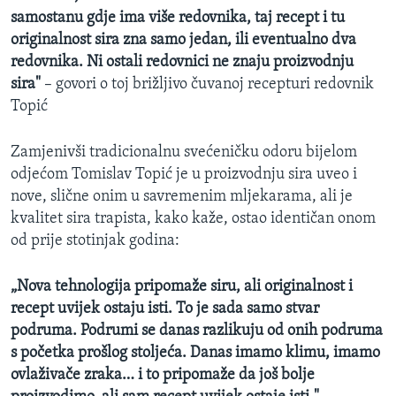
samostanu gdje ima više redovnika, taj recept i tu
originalnost sira zna samo jedan, ili eventualno dva
redovnika. Ni ostali redovnici ne znaju proizvodnju
sira"
– govori o toj brižljivo čuvanoj recepturi redovnik
Topić
Zamjenivši tradicionalnu svećeničku odoru bijelom
odjećom Tomislav Topić je u proizvodnju sira uveo i
nove, slične onim u savremenim mljekarama, ali je
kvalitet sira trapista, kako kaže, ostao identičan onom
od prije stotinjak godina:
„Nova tehnologija pripomaže siru, ali originalnost i
recept uvijek ostaju isti. To je sada samo stvar
podruma. Podrumi se danas razlikuju od onih podruma
s početka prošlog stoljeća. Danas imamo klimu, imamo
ovlaživače zraka… i to pripomaže da još bolje