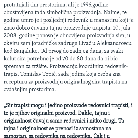
protutnjali tim prostorima, ali je 1996.godine
MAGAZIN
obustavljena tada simbolična proizvodnja. Naime, te
O GLASU AMERIKE
godine umro je i posljednji redovnik u manastiru koji je
znao dobro čuvanu tajnu proizvodnje trapista. 10. jula
Learning English
2008. godine ponovo je obnovljena proizvodnja sira, u
okviru zemljoradničke zadruge Livač u Aleksandrovcu
PRATITE NAS
kod Banjaluke. Od prvog do zadnjeg dana, za svaki
kolut sira potrebno je od 70 do 80 dana da bi bio
spreman za tržište. Proizvodnju koordinira redovnik-
trapist Tomislav Topić, sada jedina koja osoba zna
Jezici
recepturu za proizvodnju originalnog sira trapista na
ovdašnjim prostorima.
„Sir trapist mogu i jedino proizvode redovnici trapisti, i
to je njihov originalni proizvod. Dakle, tajnu i
originalnost čuvaju samo redovnici i nitko drugi. Ta
tajna i originalnost se prenosi iz samostana na
samostan, sa redovnika na redovnika. Čak i u