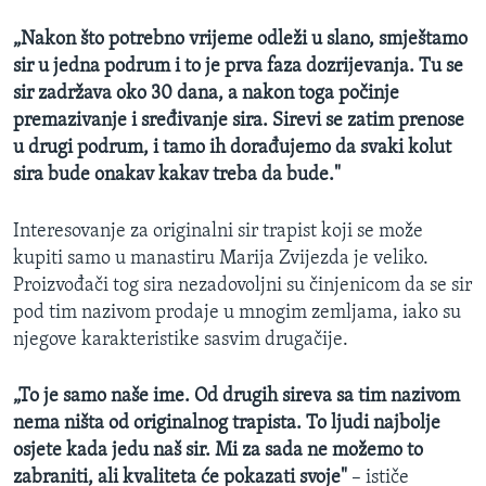
„Nakon što potrebno vrijeme odleži u slano, smještamo
sir u jedna podrum i to je prva faza dozrijevanja. Tu se
sir zadržava oko 30 dana, a nakon toga počinje
premazivanje i sređivanje sira. Sirevi se zatim prenose
u drugi podrum, i tamo ih dorađujemo da svaki kolut
sira bude onakav kakav treba da bude."
Interesovanje za originalni sir trapist koji se može
kupiti samo u manastiru Marija Zvijezda je veliko.
Proizvođači tog sira nezadovoljni su činjenicom da se sir
pod tim nazivom prodaje u mnogim zemljama, iako su
njegove karakteristike sasvim drugačije.
„To je samo naše ime. Od drugih sireva sa tim nazivom
nema ništa od originalnog trapista. To ljudi najbolje
osjete kada jedu naš sir. Mi za sada ne možemo to
zabraniti, ali kvaliteta će pokazati svoje"
– ističe