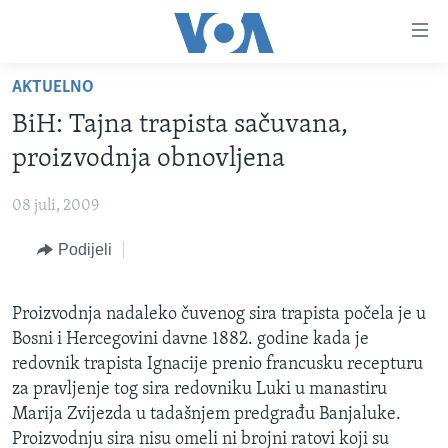
Linkovi
Pređi
na
AKTUELNO
glavni
TV PROGRAM
sadržaj
BiH: Tajna trapista sačuvana,
VIDEO
Pređi
proizvodnja obnovljena
na
FOTOGRAFIJE DANA
glavnu
08 juli, 2009
VIJESTI
navigaciju
Idi
Podijeli
NAUKA I TEHNOLOGIJA
SJEDINJENE AMERIČKE DRŽAVE
na
SPECIJALNI PROJEKTI
BOSNA I HERCEGOVINA
pretragu
Proizvodnja nadaleko čuvenog sira trapista počela je u
KORUPCIJA
SVIJET
Bosni i Hercegovini davne 1882. godine kada je
SLOBODA MEDIJA
redovnik trapista Ignacije prenio francusku recepturu
za pravljenje tog sira redovniku Luki u manastiru
ŽENSKA STRANA
Marija Zvijezda u tadašnjem predgrađu Banjaluke.
IZBJEGLIČKA STRANA
Proizvodnju sira nisu omeli ni brojni ratovi koji su