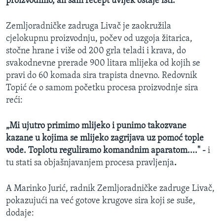
proizvodimo, ali sam recept uvijek ostaje isti."
Zemljoradničke zadruga Livač je zaokružila
cjelokupnu proizvodnju, počev od uzgoja žitarica,
stočne hrane i više od 200 grla teladi i krava, do
svakodnevne prerade 900 litara mlijeka od kojih se
pravi do 60 komada sira trapista dnevno. Redovnik
Topić će o samom početku procesa proizvodnje sira
reći:
„Mi ujutro primimo mlijeko i punimo takozvane
kazane u kojima se mlijeko zagrijava uz pomoć tople
vode. Toplotu reguliramo komandnim aparatom...." -
i
tu stati sa objašnjavanjem procesa pravljenja
.
A Marinko Jurić, radnik Zemljoradničke zadruge Livač,
pokazujući na već gotove krugove sira koji se suše,
dodaje: