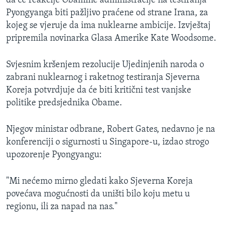
da će reakcije Obamine administracije na testiranja
MAGAZIN
Pyongyanga biti pažljivo praćene od strane Irana, za
kojeg se vjeruje da ima nuklearne ambicije. Izvještaj
O GLASU AMERIKE
pripremila novinarka Glasa Amerike Kate Woodsome.
Learning English
Svjesnim kršenjem rezolucije Ujedinjenih naroda o
zabrani nuklearnog i raketnog testiranja Sjeverna
PRATITE NAS
Koreja potvrdjuje da će biti kritični test vanjske
politike predsjednika Obame.
Njegov ministar odbrane, Robert Gates, nedavno je na
Jezici
konferenciji o sigurnosti u Singapore-u, izdao strogo
upozorenje Pyongyangu:
"Mi nećemo mirno gledati kako Sjeverna Koreja
povećava mogućnosti da uništi bilo koju metu u
regionu, ili za napad na nas."