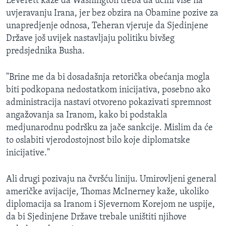
Leverett kaže da Washington treba da učini više na
uvjeravanju Irana, jer bez obzira na Obamine pozive za
unapredjenje odnosa, Teheran vjeruje da Sjedinjene
Države još uvijek nastavljaju politiku bivšeg
predsjednika Busha.
"Brine me da bi dosadašnja retorička obećanja mogla
biti podkopana nedostatkom inicijativa, posebno ako
administracija nastavi otvoreno pokazivati spremnost
angažovanja sa Iranom, kako bi podstakla
medjunarodnu podršku za jače sankcije. Mislim da će
to oslabiti vjerodostojnost bilo koje diplomatske
inicijative."
Ali drugi pozivaju na čvršću liniju. Umirovljeni general
američke avijacije, Thomas McInerney kaže, ukoliko
diplomacija sa Iranom i Sjevernom Korejom ne uspije,
da bi Sjedinjene Države trebale uništiti njihove