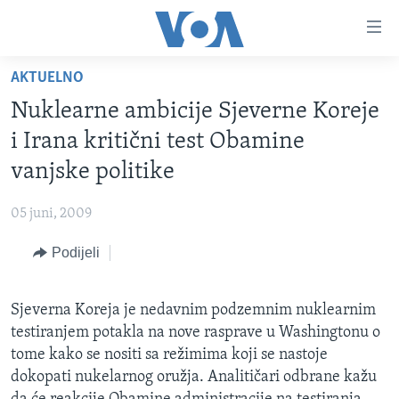
Linkovi
Pređi
na
AKTUELNO
glavni
TV PROGRAM
sadržaj
Nuklearne ambicije Sjeverne Koreje
VIDEO
Pređi
i Irana kritični test Obamine
na
FOTOGRAFIJE DANA
vanjske politike
glavnu
VIJESTI
navigaciju
05 juni, 2009
Idi
NAUKA I TEHNOLOGIJA
SJEDINJENE AMERIČKE DRŽAVE
na
Podijeli
SPECIJALNI PROJEKTI
BOSNA I HERCEGOVINA
pretragu
KORUPCIJA
SVIJET
Sjeverna Koreja je nedavnim podzemnim nuklearnim
SLOBODA MEDIJA
testiranjem potakla na nove rasprave u Washingtonu o
ŽENSKA STRANA
tome kako se nositi sa režimima koji se nastoje
dokopati nukelarnog oružja. Analitičari odbrane kažu
IZBJEGLIČKA STRANA