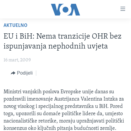
Linkovi
Pređi
na
AKTUELNO
glavni
TV PROGRAM
sadržaj
EU i BiH: Nema tranzicije OHR bez
VIDEO
Pređi
ispunjavanja nephodnih uvjeta
na
FOTOGRAFIJE DANA
glavnu
16 mart, 2009
VIJESTI
navigaciju
Idi
Podijeli
NAUKA I TEHNOLOGIJA
SJEDINJENE AMERIČKE DRŽAVE
na
SPECIJALNI PROJEKTI
BOSNA I HERCEGOVINA
pretragu
Ministri vanjskih poslova Evropske unije danas su
KORUPCIJA
SVIJET
pozdravili imenovanje Austrijanca Valentina Intzka za
SLOBODA MEDIJA
novog visokog i specijalnog predstavnika u BiH. Pored
toga, upozorili su domaće političke lidere da, umjesto
ŽENSKA STRANA
nacionalističke retorike, moraju upražnjavati politički
IZBJEGLIČKA STRANA
konsenzus oko ključnih pitanja budućnosti zemlje.