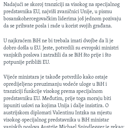
Nadajući se skoroj tranziciji sa visokog na specijalnog
MAGAZIN
predstavnika EU, najviši zvaničnici Unije, u pismu
O GLASU AMERIKE
bosanskohercegovačkim liderima još jednom pozivaju
da se prihvate posla i rade u korist svojih građana.
Learning English
U najkraćem BiH ne bi trebala imati dvojbe da li je
PRATITE NAS
dobro došla u EU. Jeste, potvrdili su evropski ministri
vanjskih poslova i zatražili da se BiH što prije i što
potpunije približi EU.
Jezici
Vijeće ministara je takođe potvrdilo kako ostaje
opredijeljeno preuzimanju vodeće uloge u BiH i
tranziciji funkcije visokog prema specijalnom
predstavniku EU. Međutim, prije toga moraju biti
ispuniti uslovi na kojima Unija i dalje insistira. O
austrijskom diplomati Valentinu Intzka na mjestu
visokog-specijalnog predstavnika u BiH ministar
vanjskih poslova Austrije Michael Spindlegger je rekao: