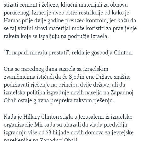
stizati cement i željezo, ključni materijali za obnovu
porušenog. Izrael je uveo oštre restrikcije od kako je
Hamas prije dvije godine preuzeo kontrolu, jer kažu da
se taj vitalni sirovi materijal može koristiti za pravljenje
raketa koje se ispaljuju na područje Izraela.
"Ti napadi moraju prestati", rekla je gospodja Clinton.
Ona se narednog dana susrela sa izraelskim
zvaničnicima ističući da će Sjedinjene Države snažno
podržavati rješenje na principu dvije države, ali da
izraelska politika izgradnje novih naselja na Zapadnoj
Obali ostaje glavna prepreka takvom rješenju.
Kada je Hillary Clinton stigla u Jerusalem, iz izraelske
organizacije Mir sada su ukazali da vlada predvidja
izgradnju više od 73 hiljade novih domova za jevrejske
naseljenike na Zapadnoj Obali.