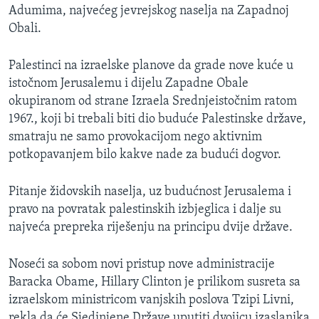
Adumima, najvećeg jevrejskog naselja na Zapadnoj
Obali.
Palestinci na izraelske planove da grade nove kuće u
istočnom Jerusalemu i dijelu Zapadne Obale
okupiranom od strane Izraela Srednjeistočnim ratom
1967., koji bi trebali biti dio buduće Palestinske države,
smatraju ne samo provokacijom nego aktivnim
potkopavanjem bilo kakve nade za budući dogvor.
Pitanje židovskih naselja, uz budućnost Jerusalema i
pravo na povratak palestinskih izbjeglica i dalje su
najveća prepreka riješenju na principu dvije države.
Noseći sa sobom novi pristup nove administracije
Baracka Obame, Hillary Clinton je prilikom susreta sa
izraelskom ministricom vanjskih poslova Tzipi Livni,
rekla da će Sjedinjene Države uputiti dvojicu izaslanika