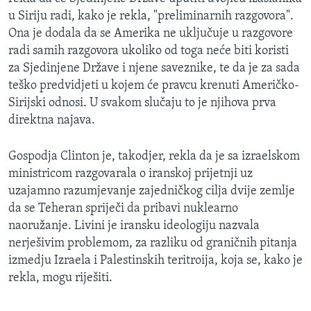
u Siriju radi, kako je rekla, "preliminarnih razgovora".
Ona je dodala da se Amerika ne uključuje u razgovore
radi samih razgovora ukoliko od toga neće biti koristi
za Sjedinjene Države i njene saveznike, te da je za sada
teško predvidjeti u kojem će pravcu krenuti Američko-
Sirijski odnosi. U svakom slučaju to je njihova prva
direktna najava.
Gospodja Clinton je, takodjer, rekla da je sa izraelskom
ministricom razgovarala o iranskoj prijetnji uz
uzajamno razumjevanje zajedničkog cilja dvije zemlje
da se Teheran spriječi da pribavi nuklearno
naoružanje. Livini je iransku ideologiju nazvala
nerješivim problemom, za razliku od graničnih pitanja
izmedju Izraela i Palestinskih teritroija, koja se, kako je
rekla, mogu riješiti.