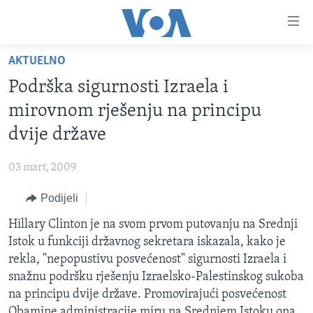
Linkovi
Pređi
na
AKTUELNO
glavni
TV PROGRAM
sadržaj
Podrška sigurnosti Izraela i
VIDEO
Pređi
mirovnom rješenju na principu
na
FOTOGRAFIJE DANA
dvije države
glavnu
VIJESTI
navigaciju
03 mart, 2009
Idi
NAUKA I TEHNOLOGIJA
SJEDINJENE AMERIČKE DRŽAVE
na
Podijeli
SPECIJALNI PROJEKTI
BOSNA I HERCEGOVINA
pretragu
Hillary Clinton je na svom prvom putovanju na Srednji
KORUPCIJA
SVIJET
Istok u funkciji državnog sekretara iskazala, kako je
SLOBODA MEDIJA
rekla, "nepopustivu posvećenost" sigurnosti Izraela i
ŽENSKA STRANA
snažnu podršku rješenju Izraelsko-Palestinskog sukoba
na principu dvije države. Promovirajući posvećenost
IZBJEGLIČKA STRANA
Obamine administracije miru na Srednjem Istoku ona