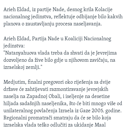
Arieh Eldad, iz partije Nade, desnog krila Kolacije
nacionalnog jedinstva, reflektuje odbijanje bilo kakvih
planova o zaustavljanju procesa naseljavanja.
Arieh Eldad, Partija Nade u Koaliciji Nacionalnog
jedinstva:
"Natanyahuova vlada treba da shvati da je Jevrejima
dozvoljeno da žive bilo gdje u njihovom zavičaju, na
izraelskoj zemlji."
Medjutim, finalni pregovori oko riješenja sa dvije
države će zahtijevati razmontiravanje jevrejskih
naselja na Zapadnoj Obali, i iseljenje na desetine
hiljada sadašnjih naseljenika, što će biti mnogo više od
unilateralnog povlačenja Izraela iz Gaze 2005. godine.
Regionalni promatrači smatraju da će se bilo koja
izraelska vlada teško odlučiti za ukidanje Maal