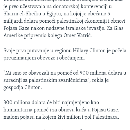
MAGAZIN
je prvo učestvovala na donatorskoj konferenciji u
Sharm el-Sheiku u Egiptu, na kojoj je obećano 5
O GLASU AMERIKE
milijardi dolara pomoći palestinskoj ekonomiji i obnovi
Pojasa Gaze nakon nedavne izraleske invazije. Za Glas
Learning English
Amerike pripremio kolega Omer Vatrić.
PRATITE NAS
Svoje prvo putovanje u regionu Hillary Clinton je počela
preuzimanjem obeveze i obećanjem.
"Mi smo se obavezali na pomoć od 900 miliona dolara u
Jezici
suradnji sa palestinskim zvaničnicima", rekla je
gospodja Clinton.
300 miliona dolara će biti najmjenjeno kao
humanitarna pomoć i za obnovu kuća u Pojasu Gaze,
malom pojasu na kojem živi milion i pol Palestinaca.