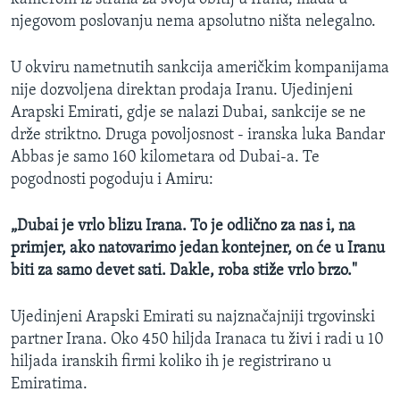
njegovom poslovanju nema apsolutno ništa nelegalno.
U okviru nametnutih sankcija američkim kompanijama
nije dozvoljena direktan prodaja Iranu. Ujedinjeni
Arapski Emirati, gdje se nalazi Dubai, sankcije se ne
drže striktno. Druga povoljosnost - iranska luka Bandar
Abbas je samo 160 kilometara od Dubai-a. Te
pogodnosti pogoduju i Amiru:
„Dubai je vrlo blizu Irana. To je odlično za nas i, na
primjer, ako natovarimo jedan kontejner, on će u Iranu
biti za samo devet sati. Dakle, roba stiže vrlo brzo."
Ujedinjeni Arapski Emirati su najznačajniji trgovinski
partner Irana. Oko 450 hiljda Iranaca tu živi i radi u 10
hiljada iranskih firmi koliko ih je registrirano u
Emiratima.