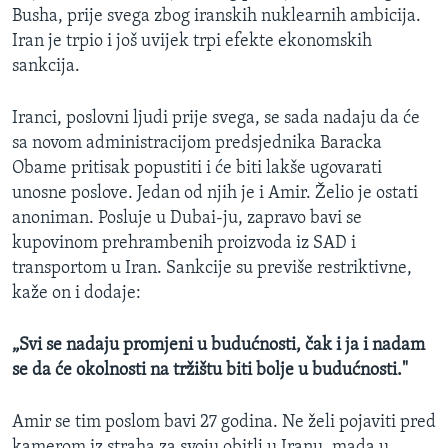
Busha, prije svega zbog iranskih nuklearnih ambicija.
MAGAZIN
Iran je trpio i još uvijek trpi efekte ekonomskih
O GLASU AMERIKE
sankcija.
Learning English
Iranci, poslovni ljudi prije svega, se sada nadaju da će
sa novom administracijom predsjednika Baracka
PRATITE NAS
Obame pritisak popustiti i će biti lakše ugovarati
unosne poslove. Jedan od njih je i Amir. Želio je ostati
anoniman. Posluje u Dubai-ju, zapravo bavi se
kupovinom prehrambenih proizvoda iz SAD i
Jezici
transportom u Iran. Sankcije su previše restriktivne,
kaže on i dodaje:
„Svi se nadaju promjeni u budućnosti, čak i ja i nadam
se da će okolnosti na tržištu biti bolje u budućnosti."
Amir se tim poslom bavi 27 godina. Ne želi pojaviti pred
kamerom iz straha za svoju obitlj u Iranu, mada u