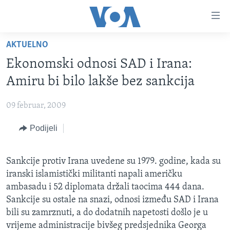
Linkovi
Pređi
na
AKTUELNO
glavni
TV PROGRAM
sadržaj
Ekonomski odnosi SAD i Irana:
VIDEO
Pređi
Amiru bi bilo lakše bez sankcija
na
FOTOGRAFIJE DANA
glavnu
09 februar, 2009
VIJESTI
navigaciju
Idi
Podijeli
NAUKA I TEHNOLOGIJA
SJEDINJENE AMERIČKE DRŽAVE
na
SPECIJALNI PROJEKTI
BOSNA I HERCEGOVINA
pretragu
Sankcije protiv Irana uvedene su 1979. godine, kada su
KORUPCIJA
SVIJET
iranski islamistički militanti napali američku
SLOBODA MEDIJA
ambasadu i 52 diplomata držali taocima 444 dana.
Sankcije su ostale na snazi, odnosi između SAD i Irana
ŽENSKA STRANA
bili su zamrznuti, a do dodatnih napetosti došlo je u
IZBJEGLIČKA STRANA
vrijeme administracije bivšeg predsjednika Georga