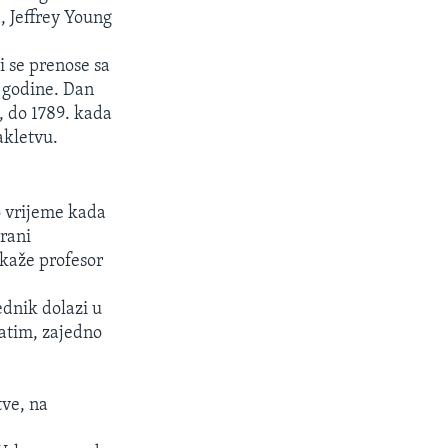
, Jeffrey Young
i se prenose sa
i godine. Dan
, do 1789. kada
akletvu.
o vrijeme kada
rani
 kaže profesor
dnik dolazi u
zatim, zajedno
tve, na