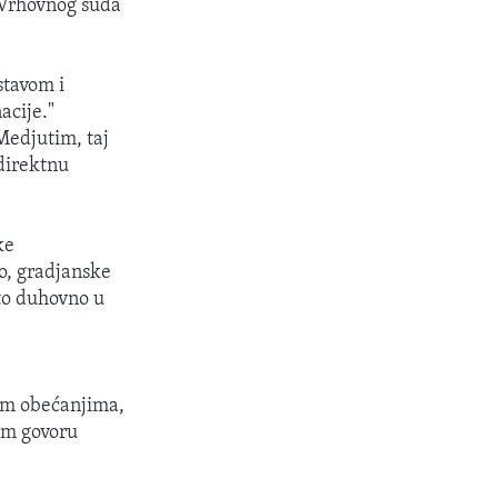
 Vrhovnog suda
stavom i
acije."
Medjutim, taj
direktnu
ke
mo, gradjanske
što duhovno u
im obećanjima,
om govoru