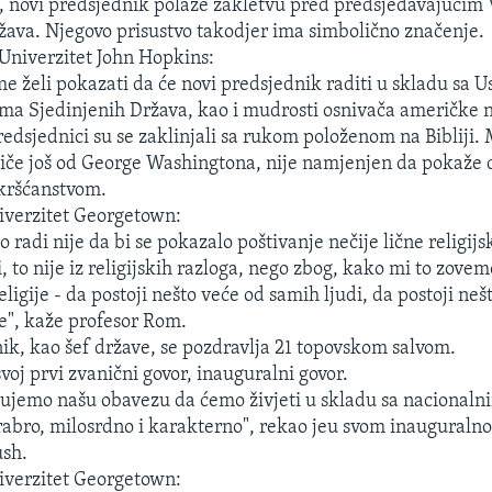
, novi predsjednik polaže zakletvu pred predsjedavajućim
žava. Njegovo prisustvo takodjer ima simbolično značenje.
Univerzitet John Hopkins:
me želi pokazati da će novi predsjednik raditi u skladu sa U
a Sjedinjenih Država, kao i mudrosti osnivača američke n
redsjednici su se zaklinjali sa rukom položenom na Bibliji. 
otiče još od George Washingtona, nije namjenjen da pokaže 
 kršćanstvom.
verzitet Georgetown:
to radi nije da bi se pokazalo poštivanje nečije lične religijs
, to nije iz religijskih razloga, nego zbog, kako mi to zove
religije - da postoji nešto veće od samih ljudi, da postoji ne
je", kaže profesor Rom.
ik, kao šef države, se pozdravlja 21 topovskom salvom.
voj prvi zvanični govor, inauguralni govor.
ujemo našu obavezu da ćemo živjeti u skladu sa nacionaln
hrabro, milosrdno i karakterno", rekao jeu svom inauguraln
ush.
verzitet Georgetown: