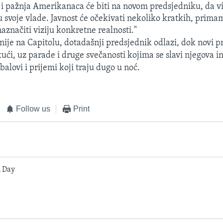
a i pažnja Amerikanaca će biti na novom predsjedniku, da v
ju svoje vlade. Javnost će očekivati nekoliko kratkih, prima
naznačiti viziju konkretne realnosti."
je na Capitolu, dotadašnji predsjednik odlazi, dok novi p
ući, uz parade i druge svečanosti kojima se slavi njegova in
balovi i prijemi koji traju dugo u noć.
Follow us
Print
 Day