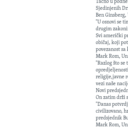
Tačno u podne
Sjedinjenih Dr
Ben Ginsberg, 
"U osnovi se ti
drugim zakonim
Svi američki p
običaj, koji p
povezanost sa
Mark Rom, Uni
"Razlog što se 
opredjeljenosti
religije,javne 
vezi naše naci
Novi predsjedn
On zatim drži s
"Danas potvrdj
civilizovano, 
predsjednik B
Mark Rom, Uni