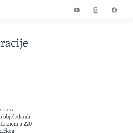
racije
vršnica
i objelodanili
 utkanom u 220
eričkog