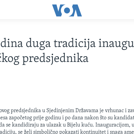
dina duga tradicija inaugu
kog predsjednika
ovog predsjednika u Sjedinjenim Državama je vrhunac i za
cesa započetog prije godinu i po dana nakon što su kandidat
da se kandidiraju za ulazak u Bijelu kuću. Inauguracijom,
adiciju, se želi simbolično pokazati kontinuitet i snaga am