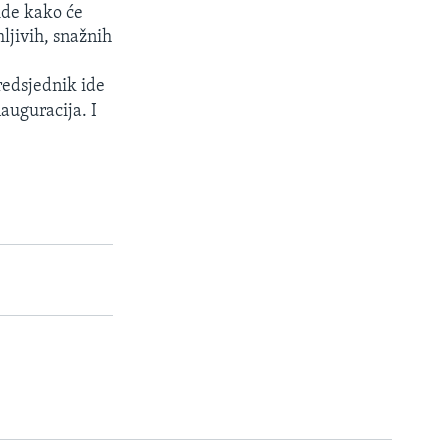
ide kako će
mljivih, snažnih
redsjednik ide
auguracija. I