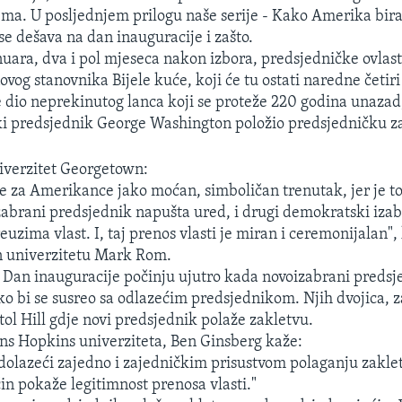
tema. U posljednjem prilogu naše serije - Kako Amerika bira
se dešava na dan inauguracije i zašto.
uara, dva i pol mjeseca nakon izbora, predsjedničke ovlast
ovog stanovnika Bijele kuće, koji će tu ostati naredne četir
e dio neprekinutog lanca koji se proteže 220 godina unazad
ki predsjednik George Washington položio predsjedničku z
verzitet Georgetown:
je za Amerikance jako moćan, simboličan trenutak, jer je t
abrani predsjednik napušta ured, i drugi demokratski izab
uzima vlast. I, taj prenos vlasti je miran i ceremonijalan",
 univerzitetu Mark Rom.
Dan inauguracije počinju ujutro kada novoizabrani predsje
ko bi se susreo sa odlazećim predsjednikom. Njih dvojica, 
tol Hill gdje novi predsjednik polaže zakletvu.
hns Hopkins univerziteta, Ben Ginsberg kaže:
e dolazeći zajedno i zajedničkim prisustvom polaganju zakle
in pokaže legitimnost prenosa vlasti."