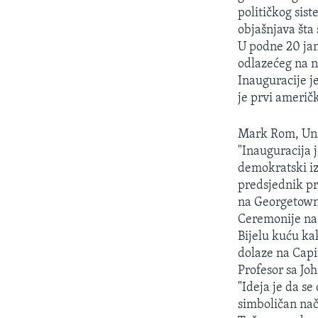
MAGAZIN
političkog sis
O GLASU AMERIKE
objašnjava šta 
U podne 20 jan
odlazećeg na n
Inauguracije j
je prvi američ
Mark Rom, Uni
"Inauguracija 
demokratski iz
predsjednik pre
na Georgetown
Ceremonije na 
Bijelu kuću ka
dolaze na Capi
Profesor sa Jo
"Ideja je da s
simboličan nač