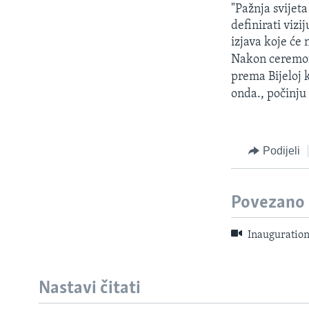
"Pažnja svijet
definirati vizi
izjava koje će 
Nakon ceremoni
prema Bijeloj k
onda., počinju 
Podijeli
Povezano
Inauguration
Nastavi čitati