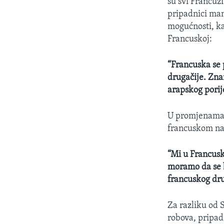
su svi Francuzi
pripadnici man
mogućnosti, ka
Francuskoj:
“Francuska se p
drugačije. Znam
arapskog porij
U promjenama s
francuskom na
“Mi u Francusk
moramo da se b
francuskog dru
Za razliku od 
robova, pripadn