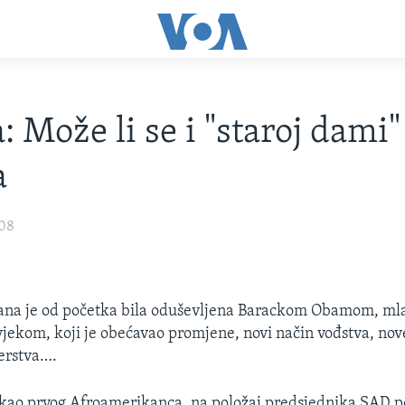
 Može li se i "staroj dami"
a
008
jana je od početka bila oduševljena Barackom Obamom, ml
jekom, koji je obećavao promjene, novi način vođstva, nove
erstva….
, kao prvog Afroamerikanca, na položaj predsjednika SAD p