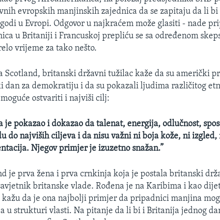
vnih evropskih manjinskih zajednica da se zapitaju da li bi
godi u Evropi. Odgovor u najkraćem može glasiti - nade pr
nica u Britaniji i Francuskoj prepliću se sa određenom skep
relo vrijeme za tako nešto.
ia Scotland, britanski državni tužilac kaže da su američki p
iki dan za demokratiju i da su pokazali ljudima različitog et
moguće ostvariti i najviši cilj:
je pokazao i dokazao da talenat, energija, odlučnost, sposo
do najviših ciljeva i da nisu važni ni boja kože, ni izgled, n
entacija. Njegov primjer je izuzetno snažan.”
d je prva žena i prva crnkinja koja je postala britanski drža
savjetnik britanske vlade. Rođena je na Karibima i kao dijet
i kažu da je ona najbolji primjer da pripadnici manjina mogu
a u strukturi vlasti. Na pitanje da li bi i Britanija jednog 