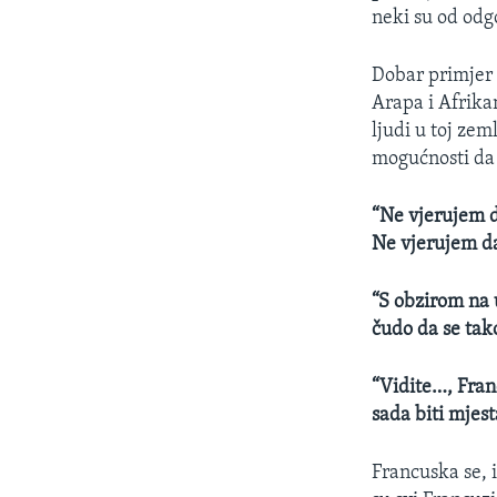
neki su od odg
Dobar primjer 
Arapa i Afrika
ljudi u toj zem
mogućnosti da u
“Ne vjerujem d
Ne vjerujem da
“S obzirom na u
čudo da se tak
“Vidite…, Franc
sada biti mjes
Francuska se, 