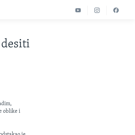
 desiti
adim,
 oblike i
odstakao je