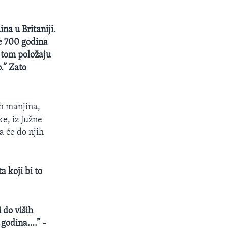
na u Britaniji.
je 700 godina
a tom položaju
.” Zato
ih manjina,
ke, iz Južne
a će do njih
 koji bi to
 do viših
5 godina….”
–