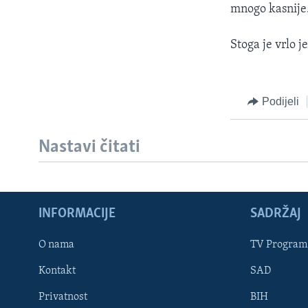
mnogo kasnije. 
Stoga je vrlo je
Podijeli
Nastavi čitati
INFORMACIJE
SADRŽAJ
Learning English
O nama
TV Program
Kontakt
SAD
PRATITE NAS
Privatnost
BIH