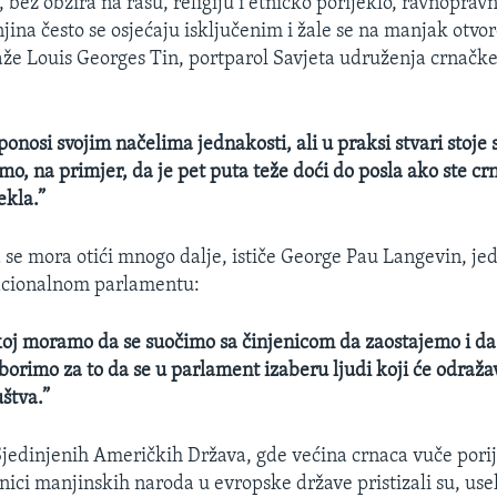
, bez obzira na rasu, religiju i etničko porijeklo, ravnopra
jina često se osjećaju isključenim i žale se na manjak otvo
že Louis Georges Tin, portparol Savjeta udruženja crnačk
onosi svojim načelima jednakosti, ali u praksi stvari stoje
o, na primjer, da je pet puta teže doći do posla ako ste crna
ekla.”
e mora otići mnogo dalje, ističe George Pau Langevin, jed
cionalnom parlamentu:
oj moramo da se suočimo sa činjenicom da zaostajemo i da
orimo za to da se u parlament izaberu ljudi koji će odraža
štva.”
Sjedinjenih Američkih Država, gde većina crnaca vuče porij
ici manjinskih naroda u evropske države pristizali su, usel