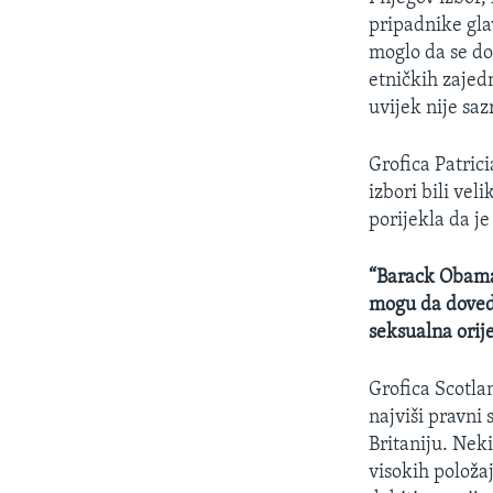
MAGAZIN
pripadnike gla
O GLASU AMERIKE
moglo da se do
etničkih zajed
uvijek nije saz
Grofica Patric
izbori bili vel
porijekla da je 
“Barack Obama 
mogu da dovedu 
seksualna orij
Grofica Scotlan
najviši pravni 
Britaniju. Nek
visokih položaj