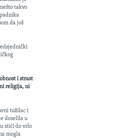
 nešto takvo
ipadnika
som da još
redsjednički
ničkog
bnost i strast
i religija, ni
vni tužilac i
e doselila u
 stići do vrlo
dana mogla