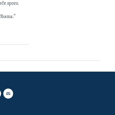
eče sporo.
 “Obama.”