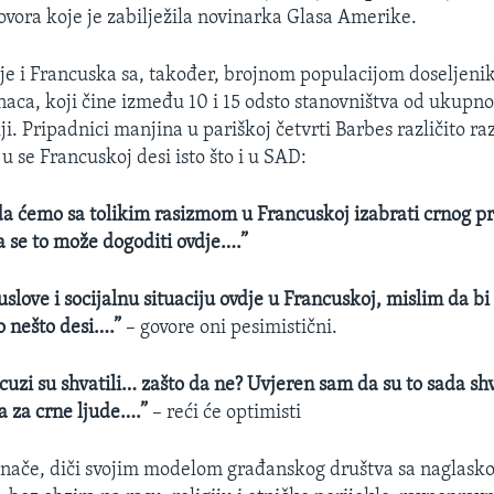
ovora koje je zabilježila novinarka Glasa Amerike.
je i Francuska sa, također, brojnom populacijom doseljen
naca, koji čine između 10 i 15 odsto stanovništva od ukupn
lji. Pripadnici manjina u pariškoj četvrti Barbes različito ra
 se Francuskoj desi isto što i u SAD:
a ćemo sa tolikim rasizmom u Francuskoj izabrati crnog p
 se to može dogoditi ovdje….”
slove i socijalnu situaciju ovdje u Francuskoj, mislim da bi
o nešto desi….”
– govore oni pesimistični.
uzi su shvatili… zašto da ne? Uvjeren sam da su to sada shva
ta za crne ljude….”
– reći će optimisti
inače, diči svojim modelom građanskog društva sa naglas