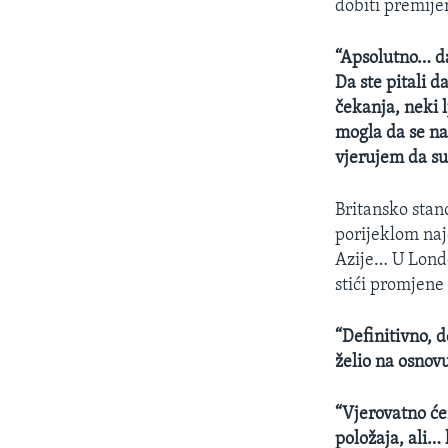
dobiti premije
“Apsolutno… da
Da ste pitali 
čekanja, neki l
mogla da se na
vjerujem da s
Britansko stan
porijeklom najč
Azije… U London
stići promjene
“Definitivno, 
želio na osnov
“Vjerovatno će
položaja, ali… 