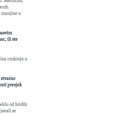
vni. Međutim,
renih
e manjine u
 sasvim
c, ili ste
ina crnkinja u
 stvarno
vati presjek
eklo od bivših
javali se