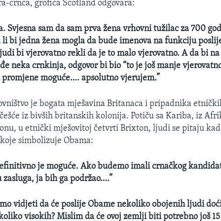
ra-crnca, grofica Scotland odgovara:
. Svjesna sam da sam prva žena vrhovni tužilac za 700 godi
da li bi jedna žena mogla da bude imenova na funkciju posli
judi bi vjerovatno rekli da je to malo vjerovatno. A da bi n
đe neka crnkinja, odgovor bi bio “to je još manje vjerovatno
u promjene moguće…. apsolutno vjerujem.”
ovništvo je bogata mješavina Britanaca i pripadnika etničk
ešće iz bivših britanskih kolonija. Potiču sa Kariba, iz Afri
u, u etnički mješovitoj četvrti Brixton, ljudi se pitaju kad
 koje simbolizuje Obama:
definitivno je moguće. Ako budemo imali crnačkog kandidata
u zasluga, ja bih ga podržao….”
mo vidjeti da će poslije Obame nekoliko obojenih ljudi doći
koliko visokih? Mislim da će ovoj zemlji biti potrebno još 1