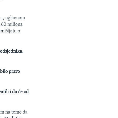
ika, uglavnom
o 60 miliona
zmišljaju o
redsjednika.
 bilo pravo
tili i da će od
kom na tome da