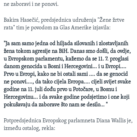
ne zaboravi i ne ponovi.
MAGAZIN
O GLASU AMERIKE
Bakira Hasečić, predsjednica udruženja "Žene žrtve
rata" tim je povodom za Glas Amerike izjavila:
Learning English
"Ja sam samo jedna od hiljada silovanih i zlostavljanih
PRATITE NAS
žena tokom agresije na BiH. Danas smo došli, da ovdje,
u Evropskom parlamentu, kažemo da se 11. 7. proglasi
danom genocida u Bosni i Hercegovini... i u Evropi....
Prvo u Evropi, kako ne bi ostali sami .... da se genocid
Jezici
ne ponovi...., da tako cijela Evropa.... cijeli svijet svake
godine na 11. juli dođu prvo u Potočare, u Bosnu i
Hercegovinu... i da svake godine podsjetimo i one koji
pokušavaju da zaborave što nam se desilo... "
Potpredsjednica Evropskog parlamneta Diana Wallis je,
između ostalog, rekla: