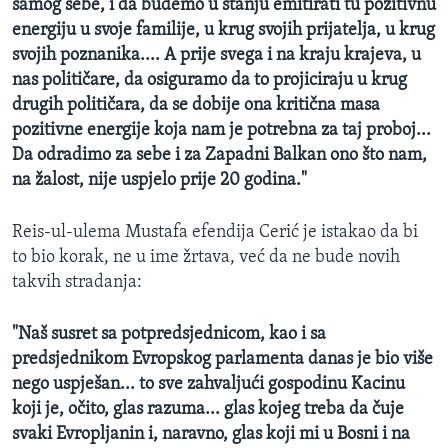
samog sebe, i da budemo u stanju emitirati tu pozitivnu
energiju u svoje familije, u krug svojih prijatelja, u krug
svojih poznanika.... A prije svega i na kraju krajeva, u
nas političare, da osiguramo da to projiciraju u krug
drugih političara, da se dobije ona kritična masa
pozitivne energije koja nam je potrebna za taj proboj...
Da odradimo za sebe i za Zapadni Balkan ono što nam,
na žalost, nije uspjelo prije 20 godina."
Reis-ul-ulema Mustafa efendija Cerić je istakao da bi
to bio korak, ne u ime žrtava, već da ne bude novih
takvih stradanja:
"Naš susret sa potpredsjednicom, kao i sa
predsjednikom Evropskog parlamenta danas je bio više
nego uspješan... to sve zahvaljući gospodinu Kacinu
koji je, očito, glas razuma... glas kojeg treba da čuje
svaki Evropljanin i, naravno, glas koji mi u Bosni i na