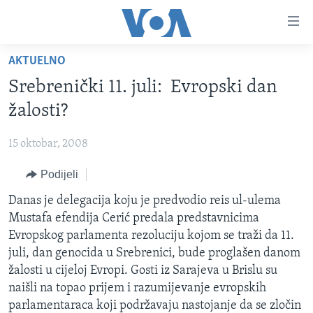
Linkovi
Pređi
na
AKTUELNO
glavni
TV PROGRAM
sadržaj
Srebrenički 11. juli: Evropski dan
VIDEO
Pređi
žalosti?
na
FOTOGRAFIJE DANA
glavnu
15 oktobar, 2008
VIJESTI
navigaciju
Idi
Podijeli
NAUKA I TEHNOLOGIJA
SJEDINJENE AMERIČKE DRŽAVE
na
SPECIJALNI PROJEKTI
Danas je delegacija koju je predvodio reis ul-ulema
BOSNA I HERCEGOVINA
pretragu
Mustafa efendija Cerić predala predstavnicima
KORUPCIJA
SVIJET
Evropskog parlamenta rezoluciju kojom se traži da 11.
SLOBODA MEDIJA
juli, dan genocida u Srebrenici, bude proglašen danom
žalosti u cijeloj Evropi. Gosti iz Sarajeva u Brislu su
ŽENSKA STRANA
naišli na topao prijem i razumijevanje evropskih
IZBJEGLIČKA STRANA
parlamentaraca koji podržavaju nastojanje da se zločin