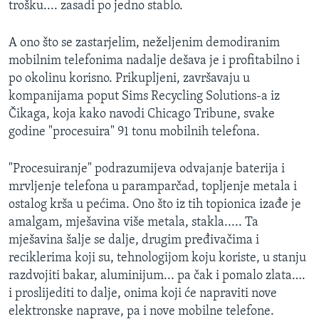
trošku.... zasadi po jedno stablo.
A ono što se zastarjelim, neželjenim demodiranim
mobilnim telefonima nadalje dešava je i profitabilno i
po okolinu korisno. Prikupljeni, završavaju u
kompanijama poput Sims Recycling Solutions-a iz
Čikaga, koja kako navodi Chicago Tribune, svake
godine "procesuira" 91 tonu mobilnih telefona.
"Procesuiranje" podrazumijeva odvajanje baterija i
mrvljenje telefona u paramparčad, topljenje metala i
ostalog krša u pećima. Ono što iz tih topionica izađe je
amalgam, mješavina više metala, stakla..... Ta
mješavina šalje se dalje, drugim pređivačima i
reciklerima koji su, tehnologijom koju koriste, u stanju
razdvojiti bakar, aluminijum... pa čak i pomalo zlata….
i proslijediti to dalje, onima koji će napraviti nove
elektronske naprave, pa i nove mobilne telefone.