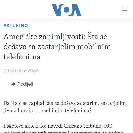
Linkovi
Pređi
na
AKTUELNO
glavni
TV PROGRAM
sadržaj
Američke zanimljivosti: Šta se
VIDEO
Pređi
dešava sa zastarjelim mobilnim
na
FOTOGRAFIJE DANA
telefonima
glavnu
VIJESTI
navigaciju
09 oktobar, 2008
Idi
NAUKA I TEHNOLOGIJA
SJEDINJENE AMERIČKE DRŽAVE
na
Podijeli
SPECIJALNI PROJEKTI
BOSNA I HERCEGOVINA
pretragu
KORUPCIJA
SVIJET
Da li ste se zapitali šta se dešava sa starim, zastarjelim,
SLOBODA MEDIJA
demodiranim.... mobilnim telefonima?
ŽENSKA STRANA
Pogotovo ako, kako navodi Chicago Tribune, 100
IZBJEGLIČKA STRANA