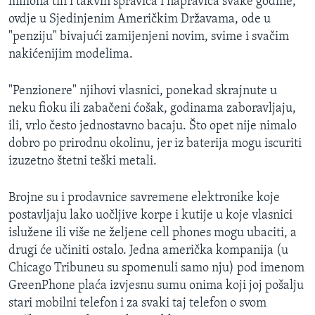
miliona tih i takvih spravica i napravica svake godine,
MAGAZIN
ovdje u Sjedinjenim Američkim Državama, ode u
"penziju" bivajući zamijenjeni novim, svime i svačim
O GLASU AMERIKE
nakićenijim modelima.
Learning English
"Penzionere" njihovi vlasnici, ponekad skrajnute u
neku fioku ili zabačeni ćošak, godinama zaboravljaju,
PRATITE NAS
ili, vrlo često jednostavno bacaju. Što opet nije nimalo
dobro po prirodnu okolinu, jer iz baterija mogu iscuriti
izuzetno štetni teški metali.
Jezici
Brojne su i prodavnice savremene elektronike koje
postavljaju lako uočljive korpe i kutije u koje vlasnici
islužene ili više ne željene cell phones mogu ubaciti, a
drugi će učiniti ostalo. Jedna američka kompanija (u
Chicago Tribuneu su spomenuli samo nju) pod imenom
GreenPhone plaća izvjesnu sumu onima koji joj pošalju
stari mobilni telefon i za svaki taj telefon o svom