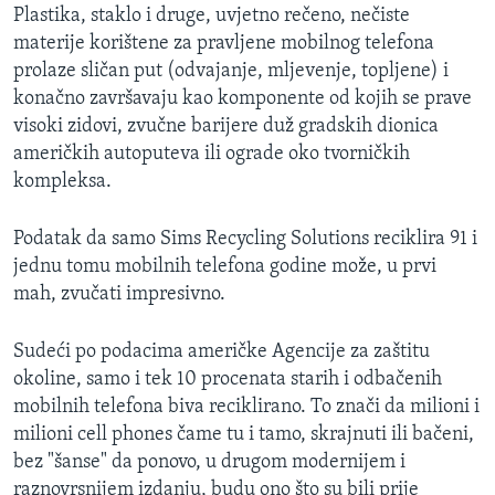
Plastika, staklo i druge, uvjetno rečeno, nečiste
materije korištene za pravljene mobilnog telefona
prolaze sličan put (odvajanje, mljevenje, topljene) i
konačno završavaju kao komponente od kojih se prave
visoki zidovi, zvučne barijere duž gradskih dionica
američkih autoputeva ili ograde oko tvorničkih
kompleksa.
Podatak da samo Sims Recycling Solutions reciklira 91 i
jednu tomu mobilnih telefona godine može, u prvi
mah, zvučati impresivno.
Sudeći po podacima američke Agencije za zaštitu
okoline, samo i tek 10 procenata starih i odbačenih
mobilnih telefona biva reciklirano. To znači da milioni i
milioni cell phones čame tu i tamo, skrajnuti ili bačeni,
bez "šanse" da ponovo, u drugom modernijem i
raznovrsnijem izdanju, budu ono što su bili prije