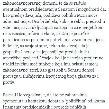
zakonodavnopravnoj domeni, te da se raduje
eventualnom predsjedavanju Senatom i mogućnosti da,
kao predsjedavajuća, podržava politiku McCainove
administracije. Ona bi željela, kako je rekla, predvoditi
više inicijativa, uključujući nastojanja za energetskom
neovisnošću, reformu vlade, pružanje podrške
porodicama sa posebnim potrebama vezanim za djecu.
Biden je, sa svoje strane, rekao da vjeruje da je
gospodin Cheney "najopasniji potpredsjednik u
američkoj povijesti," čovjek koji je nastojao pretjerano
uzdići izvršnu moć funkcije koja ima ovlasti samo u
zakonodavnoj sferi, kao glas koji u Senatu donosi
prevagu u slučajevima istovjetnog broja glasova za i
protiv.
Bosna i Hercegovina je, da i to ne zaboravimo,
spomenuta u kontekstu debate o "političkim" odlikama
i namama predsjedničkih i popredsjedničkih