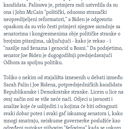
kandidata. Palinova je, primjera radi ustvrdila da su
ona i John McCain "politički, odnosno stranački
neopredijeljeni reformatori," a Biden je odgovorio
opaskom da su vrlo česti primjeri njegove saradnje sa
senatorima i kongresmenima obje političke stranke o
brojnim pitanjima, uključujući - kako je rekao - i
"nasilje nad ženama i genocid u Bosni." Da podsjetimo,
senator Joe Biden je dugogodišnji predsjedavajući
Odbora za spoljnu politiku.
Toliko o nekim od stajališta iznesenih u debati između
Sarah Palin i Joe Bidena, potpredsjedničkih kandidata
Republikanske i Demokratske stranke. Licem u lice na
ovaj način oni se više neće naći. Odjeci u javnosti i
analize koje će uslijediti i u kojima će biti odvagnuti
svaki dobar potez i svaki gaf iskusnog senatora i, kako
mnogi smatraju, neiskusne guvernerke poslužiće kao
određeni putokaz njihovim "šefovima" kada se uskoro,