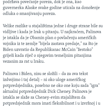
podržava povećanje poreza, dok je ona, kao
guvernerka Alaske svake godine uticala na donošenje
odluka o smanjivanju poreza.
Velike razlike u stajalištima jedne i druge strane bile su
vidljive i kada je Irak u pitanju. U najkraćem, Palinova
je istakla da je Obamin plan o povlačenju američkih
vojnika iz te zemlje "bijela zastava predaje," na što je
Biden uzvratio da Republikanac McCain "žestoko"
griješi kada riječ o njegovim temeljnim pitanjima
vezanim za rat u Iraku.
Palinova i Biden, nisu se složili – da za ova tekst
izdvojimo i taj detalj – ni oko uloge američkog
potpredsjednika, posebno ne oko one koju sada "igra"
aktualni potpredsjednik Dick Cheney. Palinova je
istakla se slaže sa Cheney-evim stajalištem da
potpredsjednik mora imati fleksibilnost i u izvršnoj i u