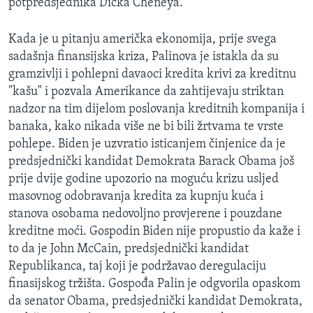
potpredsjednika Dicka Cheneya.
Kada je u pitanju američka ekonomija, prije svega
sadašnja finansijska kriza, Palinova je istakla da su
gramzivlji i pohlepni davaoci kredita krivi za kreditnu
"kašu" i pozvala Amerikance da zahtijevaju striktan
nadzor na tim dijelom poslovanja kreditnih kompanija i
banaka, kako nikada više ne bi bili žrtvama te vrste
pohlepe. Biden je uzvratio isticanjem činjenice da je
predsjednički kandidat Demokrata Barack Obama još
prije dvije godine upozorio na moguću krizu usljed
masovnog odobravanja kredita za kupnju kuća i
stanova osobama nedovoljno provjerene i pouzdane
kreditne moći. Gospodin Biden nije propustio da kaže i
to da je John McCain, predsjednički kandidat
Republikanca, taj koji je podržavao deregulaciju
finasijskog tržišta. Gospođa Palin je odgvorila opaskom
da senator Obama, predsjednički kandidat Demokrata,