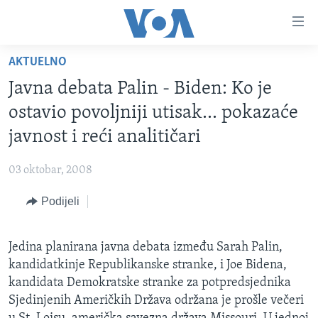
Linkovi
Pređi
na
AKTUELNO
glavni
TV PROGRAM
sadržaj
Javna debata Palin - Biden: Ko je
VIDEO
Pređi
ostavio povoljniji utisak... pokazaće
na
FOTOGRAFIJE DANA
javnost i reći analitičari
glavnu
VIJESTI
navigaciju
03 oktobar, 2008
Idi
NAUKA I TEHNOLOGIJA
SJEDINJENE AMERIČKE DRŽAVE
na
Podijeli
SPECIJALNI PROJEKTI
BOSNA I HERCEGOVINA
pretragu
KORUPCIJA
SVIJET
Jedina planirana javna debata između Sarah Palin,
SLOBODA MEDIJA
kandidatkinje Republikanske stranke, i Joe Bidena,
ŽENSKA STRANA
kandidata Demokratske stranke za potpredsjednika
Sjedinjenih Američkih Država održana je prošle večeri
IZBJEGLIČKA STRANA