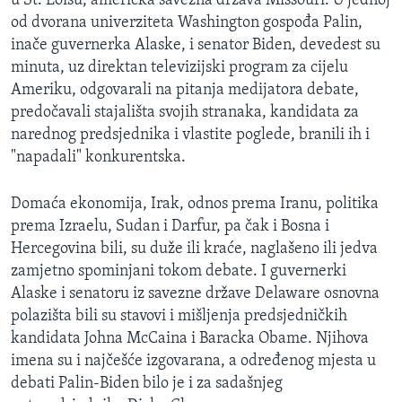
u St. Loisu, američka savezna država Missouri. U jednoj
MAGAZIN
od dvorana univerziteta Washington gospođa Palin,
inače guvernerka Alaske, i senator Biden, devedest su
O GLASU AMERIKE
minuta, uz direktan televizijski program za cijelu
Ameriku, odgovarali na pitanja medijatora debate,
Learning English
predočavali stajališta svojih stranaka, kandidata za
narednog predsjednika i vlastite poglede, branili ih i
PRATITE NAS
"napadali" konkurentska.
Domaća ekonomija, Irak, odnos prema Iranu, politika
prema Izraelu, Sudan i Darfur, pa čak i Bosna i
Jezici
Hercegovina bili, su duže ili kraće, naglašeno ili jedva
zamjetno spominjani tokom debate. I guvernerki
Alaske i senatoru iz savezne države Delaware osnovna
polazišta bili su stavovi i mišljenja predsjedničkih
kandidata Johna McCaina i Baracka Obame. Njihova
imena su i najčešće izgovarana, a određenog mjesta u
debati Palin-Biden bilo je i za sadašnjeg