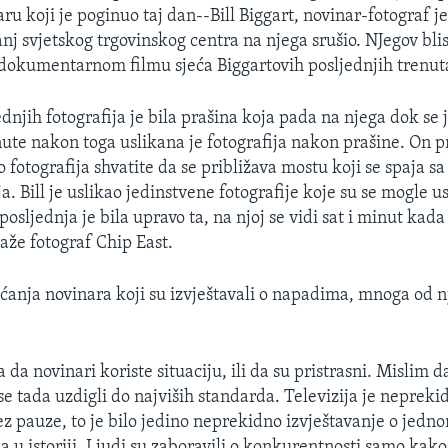
ru koji je poginuo taj dan--Bill Biggart, novinar-fotograf 
anj svjetskog trgovinskog centra na njega srušio. NJegov blis
 dokumentarnom filmu sjeća Biggartovih posljednjih trenut
dnjih fotografija je bila prašina koja pada na njega dok se 
nute nakon toga uslikana je fotografija nakon prašine. On pr
 fotografija shvatite da se približava mostu koji se spaja s
a. Bill je uslikao jedinstvene fotografije koje su se mogle u
I posljednja je bila upravo ta, na njoj se vidi sat i minut kada
kaže fotograf Chip East.
ećanja novinara koji su izvještavali o napadima, mnoga od n
 da novinari koriste situaciju, ili da su pristrasni. Mislim da
e tada uzdigli do najviših standarda. Televizija je nepreki
bez pauze, to je bilo jedino neprekidno izvještavanje o jed
 u istoriji. Ljudi su zaboravili o konkurentnosti samo kako b