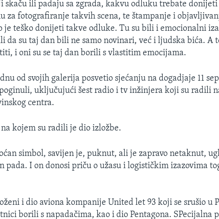
ji skaču ili padaju sa zgrada, kakvu odluku trebate donijeti
 za fotografiranje takvih scena, te štampanje i objavljivan
lo je teško donijeti takve odluke. Tu su bili i emocionalni iz
li da su taj dan bili ne samo novinari, već i ljudska bića. A t
titi, i oni su se taj dan borili s vlastitim emocijama.
nu od svojih galerija posvetio sjećanju na dogadjaje 11 se
 poginuli, uključujući šest radio i tv inžinjera koji su radili 
vinskog centra.
 na kojem su radili je dio izložbe.
ćan simbol, savijen je, puknut, ali je zapravo netaknut, u
 pada. I on donosi priču o užasu i logističkim izazovima to
oženi i dio aviona kompanije United let 93 koji se srušio u P
tnici borili s napadačima, kao i dio Pentagona. SPecijalna p