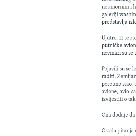
MAGAZIN
neumornim i her
O GLASU AMERIKE
galeriji wash
predstavlja iz
Ujutro, 11 sept
putničke avion
novinari su se
Pojavili su se l
raditi. Zemljan
potpuno stao. U
avione, avio-sa
izvijestiti o 
Ona dodaje da 
Ostala pitanja 