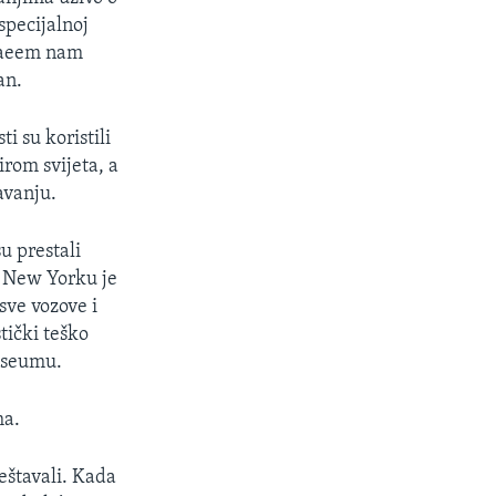
specijalnoj
 Naeem nam
an.
i su koristili
irom svijeta, a
avanju.
su prestali
 u New Yorku je
sve vozove i
stički teško
ewseumu.
ma.
ještavali. Kada