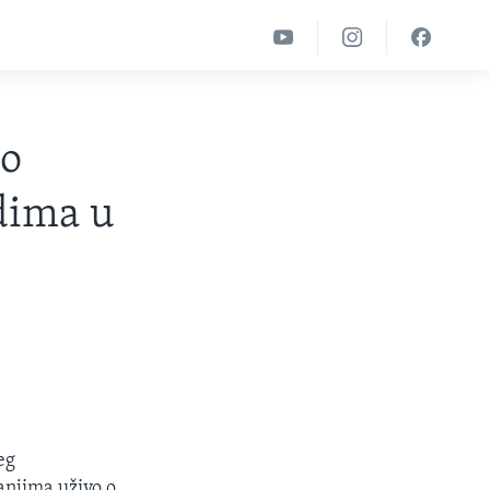
 o
dima u
eg
vanjima uživo o