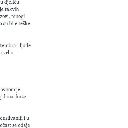
 u djeliću
je takvih
azovi, mnogi
o su bile teške
ptembra i ljude
na vrhu
glavnom je
g dana, kaže
ensilvaniji i u
očast se odaje