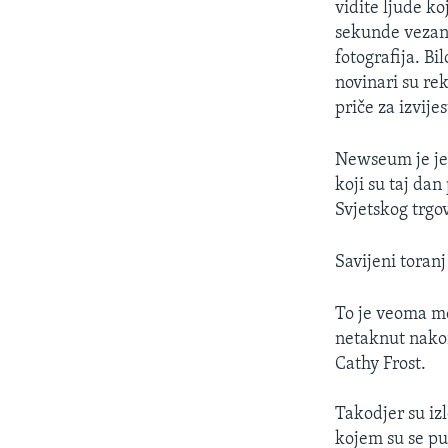
vidite ljude ko
sekunde vezanu
fotografija. Bi
novinari su rek
priče za izvijes
Newseum je jed
koji su taj dan
Svjetskog trgo
Savijeni toranj
To je veoma mo
netaknut nakon
Cathy Frost.
Takodjer su izl
kojem su se pu