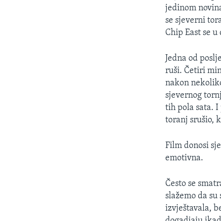
jedinom novina
se sjeverni tor
Chip East se u
Jedna od poslje
ruši. Četiri mi
nakon nekoliko
sjevernog tornj
tih pola sata. 
toranj srušio, 
Film donosi sj
emotivna.
Često se smatra
slažemo da su s
izvještavala, 
dogadjaju ikada