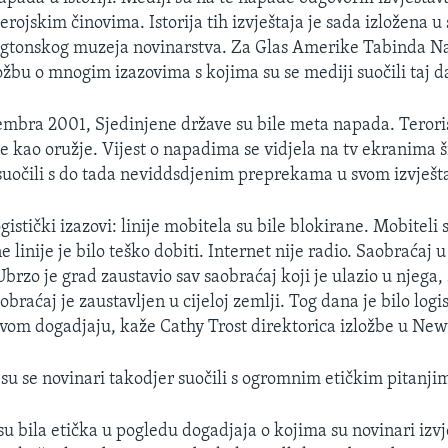
ojskim činovima. Istorija tih izvještaja je sada izložena u 
ingtonskog muzeja novinarstva. Za Glas Amerike Tabinda
ložbu o mnogim izazovima s kojima su se mediji suočili taj d
embra 2001, Sjedinjene države su bile meta napada. Terorist
e kao oružje. Vijest o napadima se vidjela na tv ekranima š
 suočili s do tada neviddsdjenim preprekama u svom izvješt
ogistički izazovi: linije mobitela su bile blokirane. Mobiteli 
e linije je bilo teško dobiti. Internet nije radio. Saobraćaj
brzo je grad zaustavio sav saobraćaj koji je ulazio u njega, 
obraćaj je zaustavljen u cijeloj zemlji. Tog dana je bilo logi
takvom dogadjaju, kaže Cathy Trost direktorica izložbe u N
su se novinari takodjer suočili s ogromnim etičkim pitanji
su bila etička u pogledu dogadjaja o kojima su novinari izv