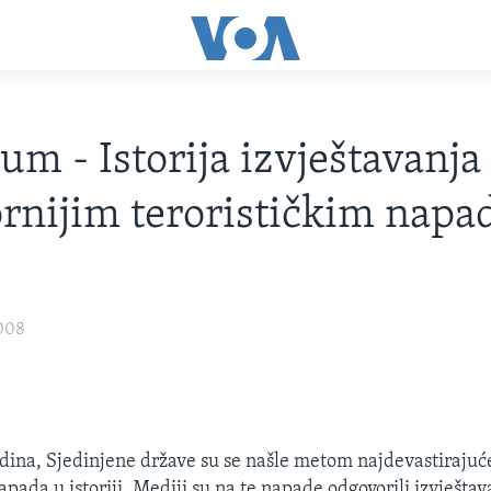
m - Istorija izvještavanja
rnijim terorističkim napa
2008
dina, Sjedinjene države su se našle metom najdevastirajuć
apada u istoriji. Mediji su na te napade odgovorili izvješta