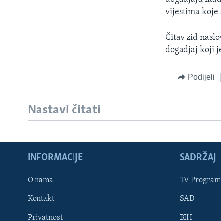
vijestima koje 
Čitav zid nasl
dogadjaj koji j
Podijeli
Nastavi čitati
INFORMACIJE
SADRŽAJ
Learning English
O nama
TV Program
Kontakt
SAD
PRATITE NAS
Privatnost
BIH