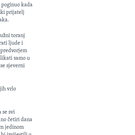
je poginuo kada
ki prijatelj
aka.
južni toranj
ati ljude i
a predvorjem
slikati samo u
 se sjeverni
jih vrlo
 se svi
dno četiri dana
nom jedinom
i izvijestili o