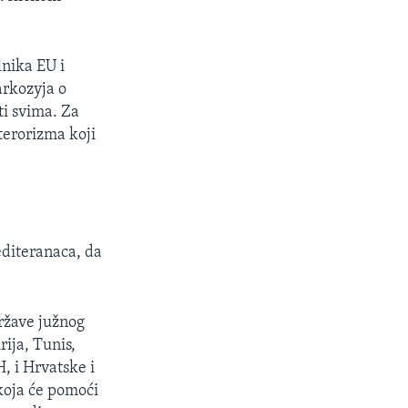
lnika EU i
arkozyja o
ti svima. Za
terorizma koji
diteranaca, da
države južnog
rija, Tunis,
, i Hrvatske i
koja će pomoći