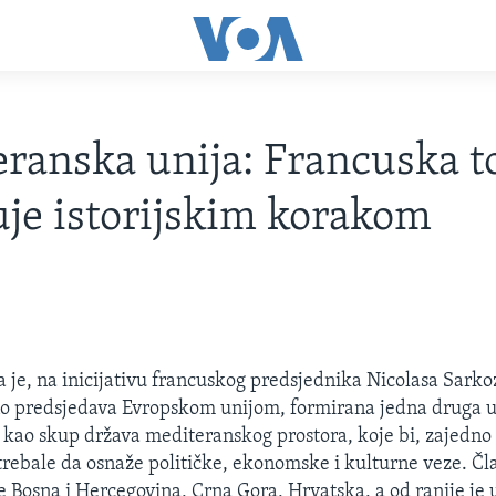
ranska unija: Francuska t
uje istorijskim korakom
je, na inicijativu francuskog predsjednika Nicolasa Sarkoz
o predsjedava Evropskom unijom, formirana jedna druga u
kao skup država mediteranskog prostora, koje bi, zajedno
rebale da osnaže političke, ekonomske i kulturne veze. Čl
le Bosna i Hercegovina, Crna Gora, Hrvatska, a od ranije je 