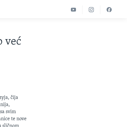
o već
yja, čija
nija,
 sa svim
anice te nove
u sličnom