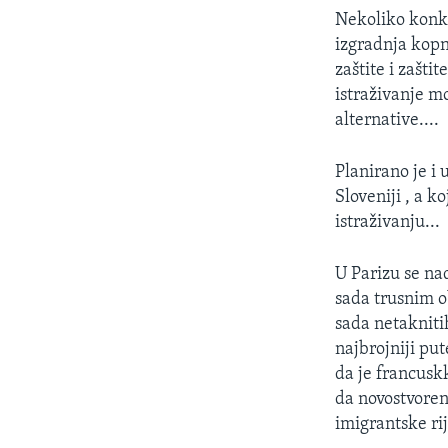
Nekoliko konkr
izgradnja kopn
zaštite i zašt
istraživanje m
alternative....
Planirano je i
Sloveniji , a 
istraživanju...
U Parizu se na
sada trusnim o
sada netakniti
najbrojniji pu
da je francusk
da novostvoren
imigrantske ri