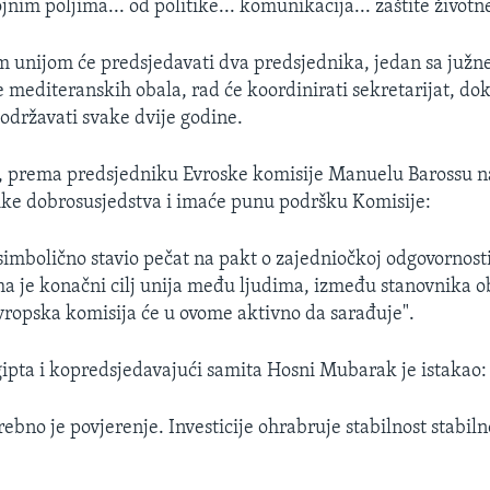
jnim poljima... od politike... komunikacija... zaštite životne
unijom će predsjedavati dva predsjednika, jedan sa južne 
e mediteranskih obala, rad će koordinirati sekretarijat, dok
 održavati svake dvije godine.
e, prema predsjedniku Evroske komisije Manuelu Barossu n
ike dobrosusjedstva i imaće punu podršku Komisije:
 simbolično stavio pečat na pakt o zajedniočkoj odgovornost
ma je konačni cilj unija među ljudima, između stanovnika o
ropska komisija će u ovome aktivno da sarađuje".
ipta i kopredsjedavajući samita Hosni Mubarak je istakao:
rebno je povjerenje. Investicije ohrabruje stabilnost stabil