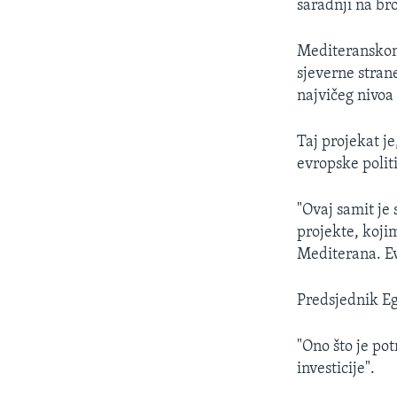
saradnji na bro
Mediteranskom 
sjeverne stran
najvičeg nivoa
Taj projekat j
evropske polit
"Ovaj samit je
projekte, koji
Mediterana. Ev
Predsjednik Eg
"Ono što je pot
investicije".