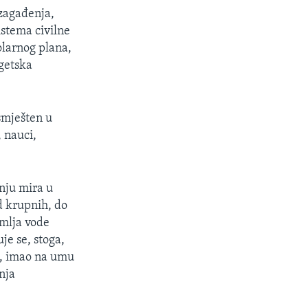
zagađenja,
istema civilne
olarnog plana,
rgetska
 smješten u
 nauci,
anju mira u
d krupnih, do
emlja vode
je se, stoga,
e, imao na umu
nja