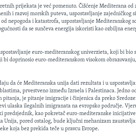
etnih prijekata je već pomenuto. Čišćenje Mediterana od 
enih i razvoj morskih puteva, uspostavljanje zajedničkog s
ite od nepogoda i katastrofa, uspostavljanje Mediteranskog s
ogućnosti da se sunčeva energija iskoristi kao ozbiljna ene
 uspostavljanje euro-mediteranskog univerzieta, koji bi bio
koji bi doprinosio euro-mediteranskom visokom obrazovanju,
daju da će Mediteranska unija dati rezultata i u uspostavlj
blastima, prvestveno između Izraela i Palestinaca. Jedno o
h pitanja, je pitanje imigracije i činjenica da preko Sredoz
tevi ulaska ilegalnih imigranata na evropsko područje. Vjeru
ki predsjednik, kao pokretač euro-mediteranske inicijativ
a Unija, pored ostalog, bude ključni mehanizam zaustavlja
jeke koja bez prekida teče u pravcu Evrope.