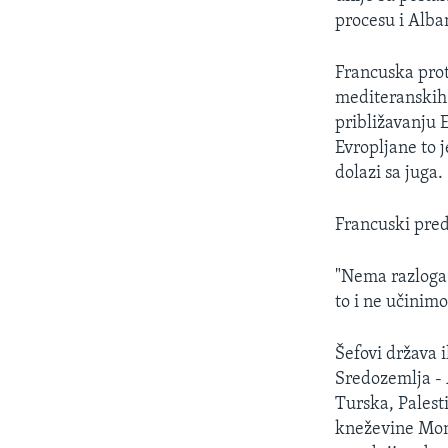
MAGAZIN
procesu i Alban
O GLASU AMERIKE
Francuska prote
mediteranskih 
približavanju E
Evropljane to 
dolazi sa juga.
Francuski pred
"Nema razloga
to i ne učinimo
Šefovi država 
Sredozemlja - A
Turska, Palest
kneževine Mona