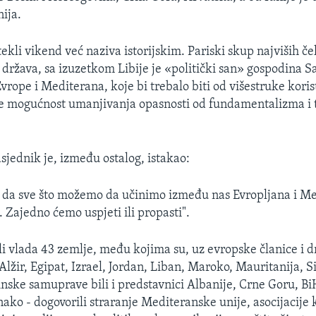
ija.
kli vikend već naziva istorijskim. Pariski skup najviših če
država, sa izuzetkom Libije je «politički san» gospodina S
vrope i Mediterana, koje bi trebalo biti od višestruke koris
je mogućnost umanjivanja opasnosti od fundamentalizma i 
sjednik je, između ostalog, istakao:
 da sve što možemo da učinimo između nas Evropljana i Me
. Zajedno ćemo uspjeti ili propasti".
ili vlada 43 zemlje, među kojima su, uz evropske članice i 
lžir, Egipat, Izrael, Jordan, Liban, Maroko, Mauritanija, Si
inske samuprave bili i predstavnici Albanije, Crne Goru, BiH
ko - dogovorili straranje Mediteranske unije, asocijacije 