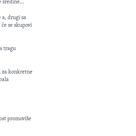
 sredine...
a, drugi sa
 će se skupovi
a tragu
i za konkretne
bala
nost promoviše