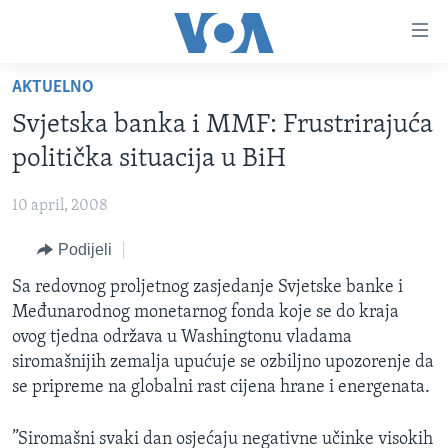
Linkovi
Pređi
na
AKTUELNO
glavni
TV PROGRAM
sadržaj
Svjetska banka i MMF: Frustrirajuća
VIDEO
Pređi
politička situacija u BiH
na
FOTOGRAFIJE DANA
glavnu
10 april, 2008
VIJESTI
navigaciju
Idi
Podijeli
NAUKA I TEHNOLOGIJA
SJEDINJENE AMERIČKE DRŽAVE
na
SPECIJALNI PROJEKTI
Sa redovnog proljetnog zasjedanje Svjetske banke i
BOSNA I HERCEGOVINA
pretragu
Međunarodnog monetarnog fonda koje se do kraja
KORUPCIJA
SVIJET
ovog tjedna održava u Washingtonu vladama
SLOBODA MEDIJA
siromašnijih zemalja upućuje se ozbiljno upozorenje da
se pripreme na globalni rast cijena hrane i energenata.
ŽENSKA STRANA
IZBJEGLIČKA STRANA
”Siromašni svaki dan osjećaju negativne učinke visokih