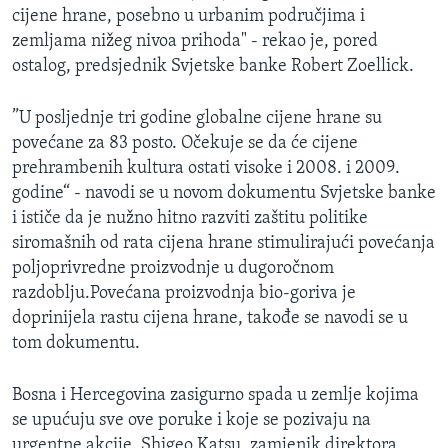
cijene hrane, posebno u urbanim područjima i
MAGAZIN
zemljama nižeg nivoa prihoda" - rekao je, pored
O GLASU AMERIKE
ostalog, predsjednik Svjetske banke Robert Zoellick.
Learning English
”U posljednje tri godine globalne cijene hrane su
povećane za 83 posto. Očekuje se da će cijene
PRATITE NAS
prehrambenih kultura ostati visoke i 2008. i 2009.
godine“ - navodi se u novom dokumentu Svjetske banke
i ističe da je nužno hitno razviti zaštitu politike
siromašnih od rata cijena hrane stimulirajući povećanja
Jezici
poljoprivredne proizvodnje u dugoročnom
razdoblju.Povećana proizvodnja bio-goriva je
doprinijela rastu cijena hrane, takođe se navodi se u
tom dokumentu.
Bosna i Hercegovina zasigurno spada u zemlje kojima
se upućuju sve ove poruke i koje se pozivaju na
urgentne akcije. Shigeo Katsu, zamjenik direktora