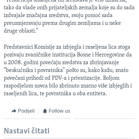
“Tendencija smanjena tih sredstava je vrlo izražena,
tako da vlade onih prijateljskih zemalja koje su do sada
izdvajale značajna sredstva, svoju pomoć sada
preusmjeravaju prema drugim zemljama i u neke
druge oblasti.”
Predstavnici Komisije za izbjegla i raseljena lica stoga
pozivaju zvaničnike institucija Bosne i Hercegovine da
u 2008. godini povećaju sredstva za zbrinjavanje
”beskućnika i povratnika” pošto su, kako kažu, znato
povećani prihodi od PDV-a i privatizacije. Boljom
raspodjelom novca bilo zbrinuto znatno više izbjeglih i
raseljenih lica, te povratnika u oba entiteta.
Podijeli
Follow us
Nastavi čitati