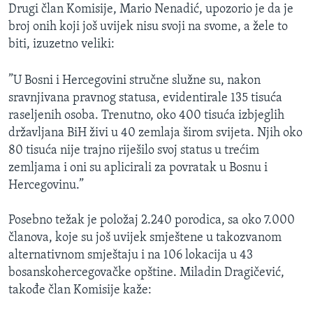
Drugi član Komisije, Mario Nenadić, upozorio je da je
broj onih koji još uvijek nisu svoji na svome, a žele to
biti, izuzetno veliki:
”U Bosni i Hercegovini stručne služne su, nakon
sravnjivana pravnog statusa, evidentirale 135 tisuća
raseljenih osoba. Trenutno, oko 400 tisuća izbjeglih
državljana BiH živi u 40 zemlaja širom svijeta. Njih oko
80 tisuća nije trajno riješilo svoj status u trećim
zemljama i oni su aplicirali za povratak u Bosnu i
Hercegovinu.”
Posebno težak je položaj 2.240 porodica, sa oko 7.000
članova, koje su još uvijek smještene u takozvanom
alternativnom smještaju i na 106 lokacija u 43
bosanskohercegovačke opštine. Miladin Dragičević,
takođe član Komisije kaže: