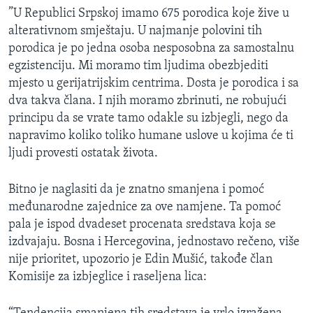
”U Republici Srpskoj imamo 675 porodica koje žive u
alterativnom smještaju. U najmanje polovini tih
porodica je po jedna osoba nesposobna za samostalnu
egzistenciju. Mi moramo tim ljudima obezbjediti
mjesto u gerijatrijskim centrima. Dosta je porodica i sa
dva takva člana. I njih moramo zbrinuti, ne robujući
principu da se vrate tamo odakle su izbjegli, nego da
napravimo koliko toliko humane uslove u kojima će ti
ljudi provesti ostatak života.
Bitno je naglasiti da je znatno smanjena i pomoć
međunarodne zajednice za ove namjene. Ta pomoć
pala je ispod dvadeset procenata sredstava koja se
izdvajaju. Bosna i Hercegovina, jednostavo rečeno, više
nije prioritet, upozorio je Edin Mušić, takođe član
Komisije za izbjeglice i raseljena lica: