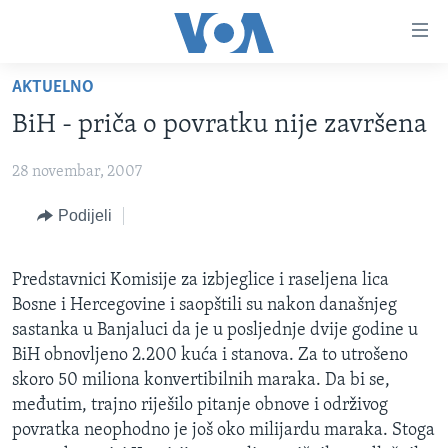
Linkovi
Pređi
na
AKTUELNO
glavni
TV PROGRAM
sadržaj
BiH - priča o povratku nije završena
VIDEO
Pređi
na
28 novembar, 2007
FOTOGRAFIJE DANA
glavnu
VIJESTI
Podijeli
navigaciju
Idi
NAUKA I TEHNOLOGIJA
SJEDINJENE AMERIČKE DRŽAVE
na
Predstavnici Komisije za izbjeglice i raseljena lica
SPECIJALNI PROJEKTI
BOSNA I HERCEGOVINA
pretragu
Bosne i Hercegovine i saopštili su nakon današnjeg
KORUPCIJA
SVIJET
sastanka u Banjaluci da je u posljednje dvije godine u
BiH obnovljeno 2.200 kuća i stanova. Za to utrošeno
SLOBODA MEDIJA
skoro 50 miliona konvertibilnih maraka. Da bi se,
ŽENSKA STRANA
međutim, trajno riješilo pitanje obnove i održivog
povratka neophodno je još oko milijardu maraka. Stoga
IZBJEGLIČKA STRANA