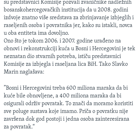
su predstavnici Komisije pozvali zvaničnike nadležnih
MAGAZIN
bosanskohercegovačkih institucija da u 2008. godini
O GLASU AMERIKE
izdvoje znatno više sredstava za zbrinjavanje izbjeglih i
raseljenih osoba i povratnika jer, kako su istakli, novca
u oba entiteta ima dovoljno.
Learning English
Ono što je tokom 2006. i 2007. godine urađeno na
obnovi i rekonstrukciji kuća u Bosni i Hercegovini je tek
PRATITE NAS
neznatan dio stvarnih potreba, ističu predstavnici
Komisije za izbjegla i raseljana lica BiH. Tako Slavko
Marin naglašava:
Jezici
”Bosni i Hercegovini treba 600 miliona maraka da bi
kuće bile obnovljene, a 400 miliona maraka da bi
osigurali održiv povratak. To znači da moramo koristiti
sve poluge sustava koje imamo. Priča o povratku nije
završena dok god postoji i jedna osoba zainteresirana
za povratak.“