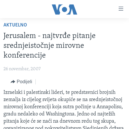
Linkovi
Pređi
na
AKTUELNO
glavni
TV PROGRAM
sadržaj
Jerusalem - najtvrđe pitanje
VIDEO
Pređi
srednjeistočnje mirovne
na
FOTOGRAFIJE DANA
konferencije
glavnu
VIJESTI
navigaciju
26 novembar, 2007
Idi
NAUKA I TEHNOLOGIJA
SJEDINJENE AMERIČKE DRŽAVE
na
Podijeli
SPECIJALNI PROJEKTI
BOSNA I HERCEGOVINA
pretragu
Izraelski i palestinski lideri, te predstavnici brojnih
KORUPCIJA
SVIJET
zemalja iz cijelog svijeta okupiće se na srednjeistočnoj
SLOBODA MEDIJA
mirovnoj konferenciji koja sutra počinje u Annapolisu,
ŽENSKA STRANA
gradu nedaleko od Washingtona. Jedno od najtežih
pitanja koje će se naći na dnevnom redu tog skupa,
IZBJEGLIČKA STRANA
organiziranog pod pokroviteljstvom Sjedinjenih država,