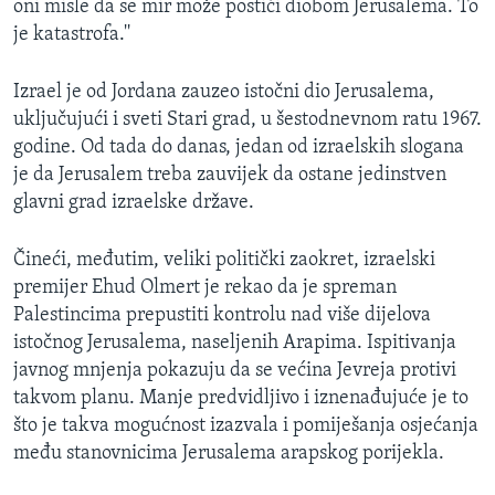
oni misle da se mir može postići diobom Jerusalema. To
je katastrofa.''
Izrael je od Jordana zauzeo istočni dio Jerusalema,
uključujući i sveti Stari grad, u šestodnevnom ratu 1967.
godine. Od tada do danas, jedan od izraelskih slogana
je da Jerusalem treba zauvijek da ostane jedinstven
glavni grad izraelske države.
Čineći, međutim, veliki politički zaokret, izraelski
premijer Ehud Olmert je rekao da je spreman
Palestincima prepustiti kontrolu nad više dijelova
istočnog Jerusalema, naseljenih Arapima. Ispitivanja
javnog mnjenja pokazuju da se većina Jevreja protivi
takvom planu. Manje predvidljivo i iznenađujuće je to
što je takva mogućnost izazvala i pomiješanja osjećanja
među stanovnicima Jerusalema arapskog porijekla.