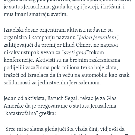
MAGAZIN
je status Jerusalema, grada kojeg i Jevreji, i kršćani, i
muslimani smatraju svetim.
O GLASU AMERIKE
Izraelski desno orijentirani aktivisti nedavno su
Learning English
organizirali kampanju nazvanu ''
Jedan Jerusalem'',
zahtijevajući da premijer Ehud Olmert ne napravi
PRATITE NAS
nikakv ustupak vezan za ''
sveti grad''
tokom
konferencije. Aktivisti su na brojnim raskrsnicama
podijelili vozačinma pola miliona traka boje zlata,
tražeći od Izraelaca da ih vežu na automobile kao znak
Jezici
solidarnosti za jedinstvenim Jerusalemom.
Jedan od aktivista, Baruch Segal, rekao je za Glas
Amerike da je pregovaranje o statusu Jerusalema
''katastrofalna'' greška:
''Srce mi se slama gledajući šta vlada čini, vidjevši da