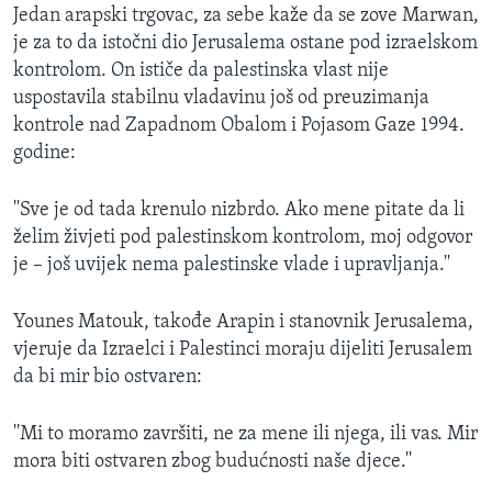
Jedan arapski trgovac, za sebe kaže da se zove Marwan,
je za to da istočni dio Jerusalema ostane pod izraelskom
kontrolom. On ističe da palestinska vlast nije
uspostavila stabilnu vladavinu još od preuzimanja
kontrole nad Zapadnom Obalom i Pojasom Gaze 1994.
godine:
''Sve je od tada krenulo nizbrdo. Ako mene pitate da li
želim živjeti pod palestinskom kontrolom, moj odgovor
je – još uvijek nema palestinske vlade i upravljanja.''
Younes Matouk, takođe Arapin i stanovnik Jerusalema,
vjeruje da Izraelci i Palestinci moraju dijeliti Jerusalem
da bi mir bio ostvaren:
''Mi to moramo završiti, ne za mene ili njega, ili vas. Mir
mora biti ostvaren zbog budućnosti naše djece.''