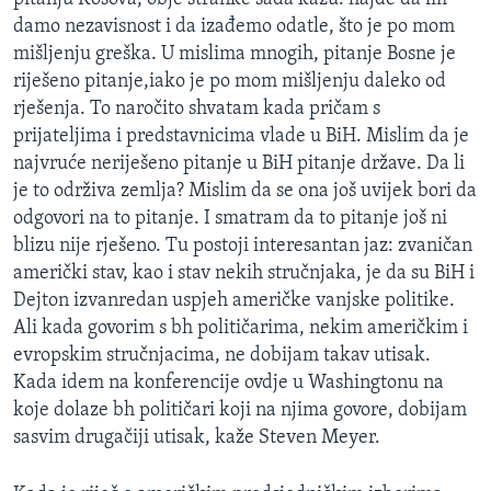
damo nezavisnost i da izađemo odatle, što je po mom
mišljenju greška. U mislima mnogih, pitanje Bosne je
riješeno pitanje,iako je po mom mišljenju daleko od
rješenja. To naročito shvatam kada pričam s
prijateljima i predstavnicima vlade u BiH. Mislim da je
najvruće neriješeno pitanje u BiH pitanje države. Da li
je to održiva zemlja? Mislim da se ona još uvijek bori da
odgovori na to pitanje. I smatram da to pitanje još ni
blizu nije rješeno. Tu postoji interesantan jaz: zvaničan
američki stav, kao i stav nekih stručnjaka, je da su BiH i
Dejton izvanredan uspjeh američke vanjske politike.
Ali kada govorim s bh političarima, nekim američkim i
evropskim stručnjacima, ne dobijam takav utisak.
Kada idem na konferencije ovdje u Washingtonu na
koje dolaze bh političari koji na njima govore, dobijam
sasvim drugačiji utisak, kaže Steven Meyer.