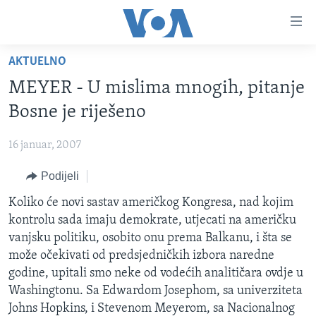
Linkovi
Pređi
na
AKTUELNO
glavni
TV PROGRAM
sadržaj
MEYER - U mislima mnogih, pitanje
VIDEO
Pređi
Bosne je riješeno
na
FOTOGRAFIJE DANA
glavnu
16 januar, 2007
VIJESTI
navigaciju
Idi
Podijeli
NAUKA I TEHNOLOGIJA
SJEDINJENE AMERIČKE DRŽAVE
na
SPECIJALNI PROJEKTI
Koliko će novi sastav američkog Kongresa, nad kojim
BOSNA I HERCEGOVINA
pretragu
kontrolu sada imaju demokrate, utjecati na američku
KORUPCIJA
SVIJET
vanjsku politiku, osobito onu prema Balkanu, i šta se
SLOBODA MEDIJA
može očekivati od predsjedničkih izbora naredne
godine, upitali smo neke od vodećih analitičara ovdje u
ŽENSKA STRANA
Washingtonu. Sa Edwardom Josephom, sa univerziteta
IZBJEGLIČKA STRANA
Johns Hopkins, i Stevenom Meyerom, sa Nacionalnog