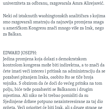
univerziteta za odbranu, razgovarala Amra Alirejsović.
MAGAZIN
O GLASU AMERIKE
Neki od istaknutih washingtonskih analitičara s kojima
smo razgovarali smatraju da najnovija promjena snaga
Learning English
u američkom Kongresu znači mnogo više za Irak, nego
za Balkan.
PRATITE NAS
EDWARD JOSEPH:
Jedina promjena koja dolazi s demokratskom
Jezici
kontrolom kongresa može biti indirektna, a to znači da
ćete imati veći interes i pritisak na administraciju da se
pozabavi pitanjem Iraka, osobito što se tiče broja
vojnika. S obzirom da će doći do većeg pritska na tom
polju, biće teže pozabaviti se Balkanom i drugim
mjestima. Ali niko ne bi trebao pomisliti da su
Sjedinjene države potpuno nezainteresirane za taj dio
svijeta. Veći prioritet će biti Irak, ali s druge strane ne