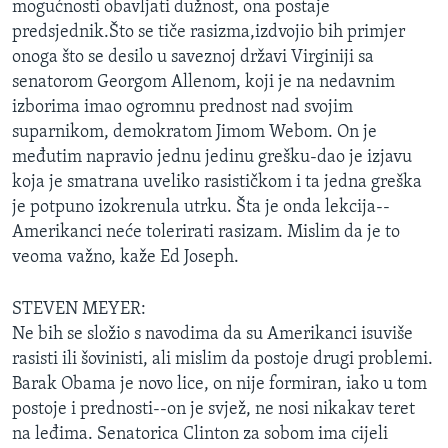
mogućnosti obavljati dužnost, ona postaje
predsjednik.Što se tiče rasizma,izdvojio bih primjer
onoga što se desilo u saveznoj državi Virginiji sa
senatorom Georgom Allenom, koji je na nedavnim
izborima imao ogromnu prednost nad svojim
suparnikom, demokratom Jimom Webom. On je
međutim napravio jednu jedinu grešku-dao je izjavu
koja je smatrana uveliko rasističkom i ta jedna greška
je potpuno izokrenula utrku. Šta je onda lekcija--
Amerikanci neće tolerirati rasizam. Mislim da je to
veoma važno, kaže Ed Joseph.
STEVEN MEYER:
Ne bih se složio s navodima da su Amerikanci isuviše
rasisti ili šovinisti, ali mislim da postoje drugi problemi.
Barak Obama je novo lice, on nije formiran, iako u tom
postoje i prednosti--on je svjež, ne nosi nikakav teret
na leđima. Senatorica Clinton za sobom ima cijeli