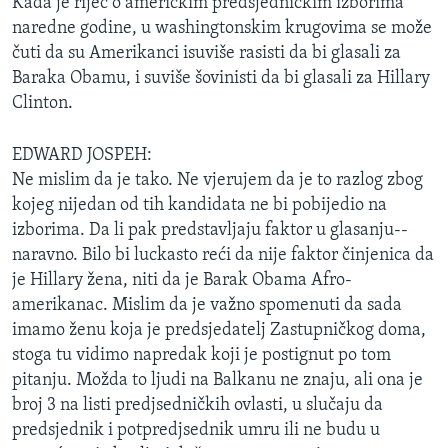
Kada je riječ o američkim predsjedničkim izborima
naredne godine, u washingtonskim krugovima se može
čuti da su Amerikanci isuviše rasisti da bi glasali za
Baraka Obamu, i suviše šovinisti da bi glasali za Hillary
Clinton.
EDWARD JOSPEH:
Ne mislim da je tako. Ne vjerujem da je to razlog zbog
kojeg nijedan od tih kandidata ne bi pobijedio na
izborima. Da li pak predstavljaju faktor u glasanju--
naravno. Bilo bi luckasto reći da nije faktor činjenica da
je Hillary žena, niti da je Barak Obama Afro-
amerikanac. Mislim da je važno spomenuti da sada
imamo ženu koja je predsjedatelj Zastupničkog doma,
stoga tu vidimo napredak koji je postignut po tom
pitanju. Možda to ljudi na Balkanu ne znaju, ali ona je
broj 3 na listi predjsedničkih ovlasti, u slučaju da
predsjednik i potpredjsednik umru ili ne budu u