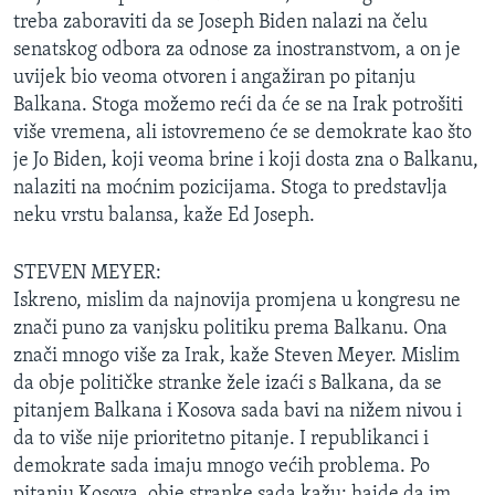
treba zaboraviti da se Joseph Biden nalazi na čelu
senatskog odbora za odnose za inostranstvom, a on je
uvijek bio veoma otvoren i angažiran po pitanju
Balkana. Stoga možemo reći da će se na Irak potrošiti
više vremena, ali istovremeno će se demokrate kao što
je Jo Biden, koji veoma brine i koji dosta zna o Balkanu,
nalaziti na moćnim pozicijama. Stoga to predstavlja
neku vrstu balansa, kaže Ed Joseph.
STEVEN MEYER:
Iskreno, mislim da najnovija promjena u kongresu ne
znači puno za vanjsku politiku prema Balkanu. Ona
znači mnogo više za Irak, kaže Steven Meyer. Mislim
da obje političke stranke žele izaći s Balkana, da se
pitanjem Balkana i Kosova sada bavi na nižem nivou i
da to više nije prioritetno pitanje. I republikanci i
demokrate sada imaju mnogo većih problema. Po
pitanju Kosova, obje stranke sada kažu: hajde da im