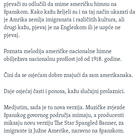
pjevači su odlučili da snime američku himnu na
MAGAZIN
španskom. Kako kažu željeli su i na taj način ukazati da
O GLASU AMERIKE
je Amrika zemlja imigranata i različitih kultura, ali
drugi kažu, pjevaj je na Engleskom ili je uopće ne
Learning English
pjevaj.
PRATITE NAS
Poznata melodija američke nacionalne himne
obilježava nacionalnu prošlost još od 1918. godine.
Čini da se osjećam dobro znajući da sam amerikanaka.
Jezici
Daje osjećaj časti i ponosa, kažu slučajni prolaznici.
Medjutim, sada je tu nova verzija. Muzičke zvjezde
španskog govornog područja snimaju, a producenti
miksaju novu verziju The Star Spangled Banner, za
imigrante iz Južne Amerike, naravno na španskom.