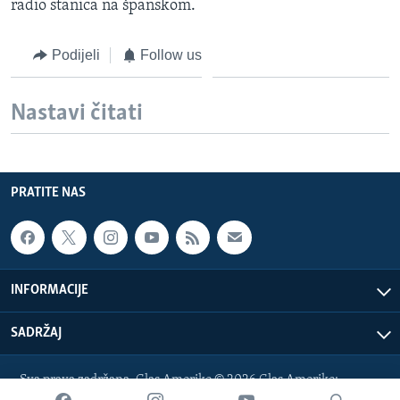
radio stanica na španskom.
Podijeli
Follow us
Nastavi čitati
PRATITE NAS
INFORMACIJE
SADRŽAJ
Sva prava zadržana. Glas Amerike © 2026 Glas Amerike:
bosnian-service@voanews.com