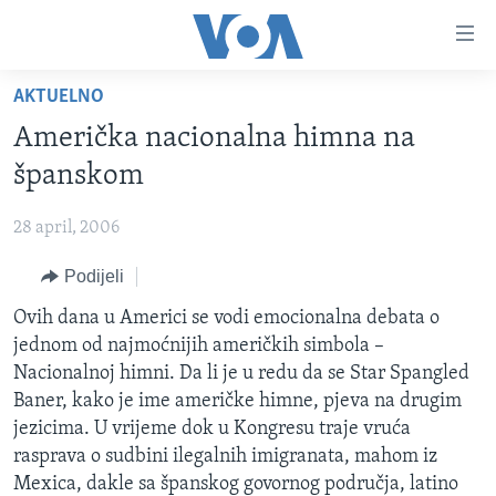
Linkovi
Pređi
na
AKTUELNO
glavni
TV PROGRAM
sadržaj
Američka nacionalna himna na
VIDEO
Pređi
španskom
na
FOTOGRAFIJE DANA
glavnu
28 april, 2006
VIJESTI
navigaciju
Idi
Podijeli
NAUKA I TEHNOLOGIJA
SJEDINJENE AMERIČKE DRŽAVE
na
SPECIJALNI PROJEKTI
Ovih dana u Americi se vodi emocionalna debata o
BOSNA I HERCEGOVINA
pretragu
jednom od najmoćnijih američkih simbola –
KORUPCIJA
SVIJET
Nacionalnoj himni. Da li je u redu da se Star Spangled
SLOBODA MEDIJA
Baner, kako je ime američke himne, pjeva na drugim
jezicima. U vrijeme dok u Kongresu traje vruća
ŽENSKA STRANA
rasprava o sudbini ilegalnih imigranata, mahom iz
IZBJEGLIČKA STRANA
Mexica, dakle sa španskog govornog područja, latino