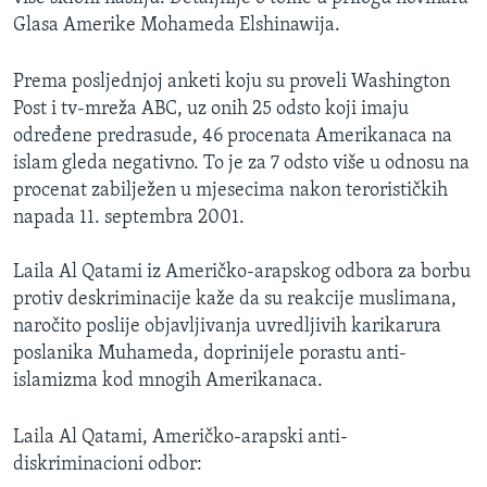
MAGAZIN
Glasa Amerike Mohameda Elshinawija.
O GLASU AMERIKE
Prema posljednjoj anketi koju su proveli Washington
Post i tv-mreža ABC, uz onih 25 odsto koji imaju
Learning English
određene predrasude, 46 procenata Amerikanaca na
islam gleda negativno. To je za 7 odsto više u odnosu na
PRATITE NAS
procenat zabilježen u mjesecima nakon terorističkih
napada 11. septembra 2001.
Laila Al Qatami iz Američko-arapskog odbora za borbu
Jezici
protiv deskriminacije kaže da su reakcije muslimana,
naročito poslije objavljivanja uvredljivih karikarura
poslanika Muhameda, doprinijele porastu anti-
islamizma kod mnogih Amerikanaca.
Laila Al Qatami, Američko-arapski anti-
diskriminacioni odbor: