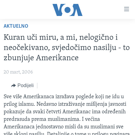
Linkovi
Pređi
na
AKTUELNO
glavni
TV PROGRAM
sadržaj
Kuran uči miru, a mi, nelogično i
VIDEO
Pređi
neočekivano, svjedočimo nasilju - to
na
FOTOGRAFIJE DANA
zbunjuje Amerikance
glavnu
VIJESTI
navigaciju
20 mart, 2006
Idi
NAUKA I TEHNOLOGIJA
SJEDINJENE AMERIČKE DRŽAVE
na
Podijeli
SPECIJALNI PROJEKTI
BOSNA I HERCEGOVINA
pretragu
Sve više Amerikanaca izražava poglede koji ne idu u
KORUPCIJA
SVIJET
prilog islamu. Nedavno istraživanje mišljenja javnosti
SLOBODA MEDIJA
pokazuje da svaki četvrti Amerikanac ima određenih
ŽENSKA STRANA
predrasuda prema muslimanima. I većina
Amerikanaca jednostavno misli da su muslimani sve
IZBJEGLIČKA STRANA
više skloni nasilju. Detaljnije o tome u prilogu novinara