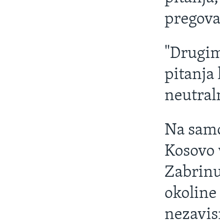
pregova
"Drugim
pitanja 
neutral
Na samo
Kosovo 
Zabrinut
okoline
nezavis