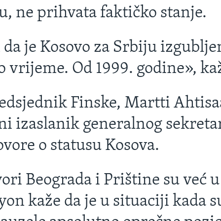
, ne prihvata faktičko stanje.
da je Kosovo za Srbiju izgubljen
o vrijeme. Od 1999. godine», ka
edsjednik Finske, Martti Ahtisaa
lni izaslanik generalnog sekret
ovore o statusu Kosova.
ori Beograda i Prištine su već u
on kaže da je u situaciji kada s