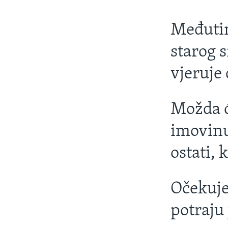
Međutim
starog s
vjeruje
Možda će
imovinu
ostati, 
Očekuje 
potraju 