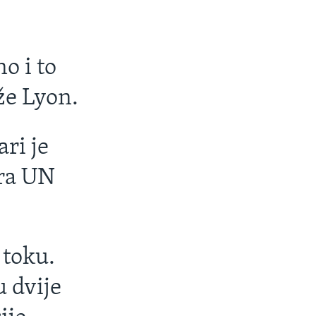
o i to
že Lyon.
ri je
ara UN
 toku.
u dvije