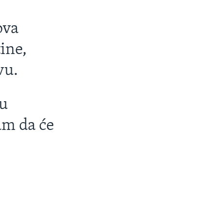
ova
ine,
vu.
ju
am da će
i