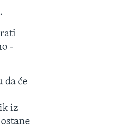
.
rati
no -
 da će
ik iz
 ostane