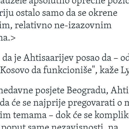
zauzele apsolutno oprečne pozic
riju ostalo samo da se okrene
im, relativno ne-izazovnim
ma.>
 da je Ahtisaarijev posao da – o
 Kosovo da funkcioniše", kaže L
edavne posjete Beogradu, Ahtis
da će se najprije pregovarati o
im temama – dok će se kompli
, poput same nezavisnosti, na