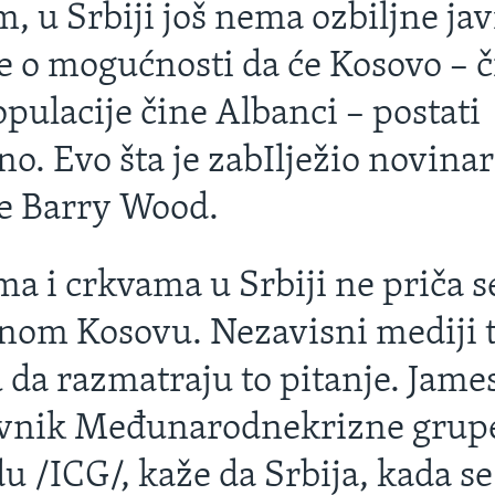
, u Srbiji još nema ozbiljne ja
e o mogućnosti da će Kosovo – č
pulacije čine Albanci – postati
o. Evo šta je zabIlježio novinar
e Barry Wood.
ma i crkvama u Srbiji ne priča s
nom Kosovu. Nezavisni mediji 
u da razmatraju to pitanje. Jame
avnik Međunarodnekrizne grup
u /ICG/, kaže da Srbija, kada se