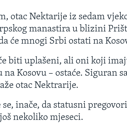
, otac Nektarije iz sedam vjek
rpskog manastira u blizini Prišt
 da će mnogi Srbi ostati na Koso
 biti uplašeni, ali oni koji ima
 na Kosovu – ostaće. Siguran s
kaže otac Nektrarije.
se, inače, da statusni pregovor
još nekoliko mjeseci.