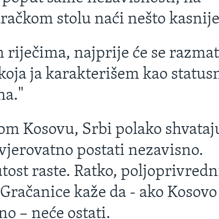
račkom stolu naći nešto kasnije
 riječima, najprije će se razmat
koja ja karakterišem kao status
na."
m Kosovu, Srbi polako shvataju
vjerovatno postati nezavisno.
ost raste. Ratko, poljoprivredn
 Gračanice kaže da - ako Kosovo
no – neće ostati.