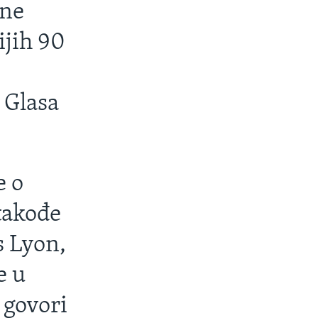
vne
ijih 90
 Glasa
e o
takođe
s Lyon,
e u
 govori