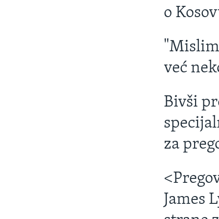
o Kosovu
"Mislim 
već nek
Bivši pr
specija
za preg
<Pregov
James Ly