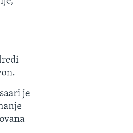
ije,
dredi
yon.
aari je
 manje
kovana