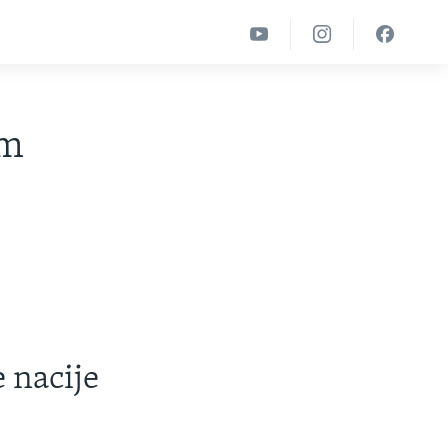
om
 nacije