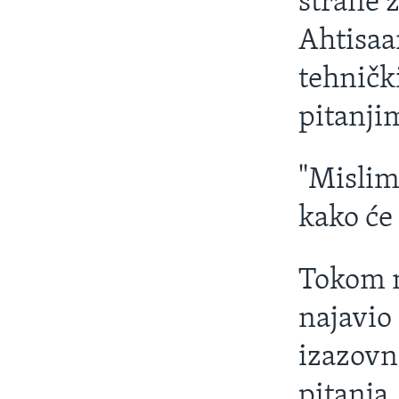
strane 
Ahtisaa
tehničk
pitanji
"Mislim
kako će
Tokom n
najavio 
izazovn
pitanja