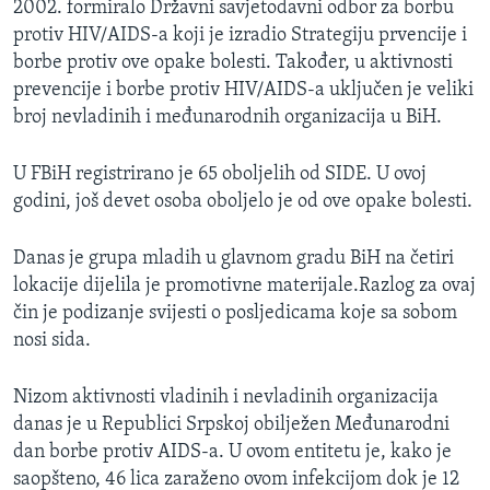
2002. formiralo Državni savjetodavni odbor za borbu
MAGAZIN
protiv HIV/AIDS-a koji je izradio Strategiju prvencije i
O GLASU AMERIKE
borbe protiv ove opake bolesti. Također, u aktivnosti
prevencije i borbe protiv HIV/AIDS-a uključen je veliki
broj nevladinih i međunarodnih organizacija u BiH.
Learning English
U FBiH registrirano je 65 oboljelih od SIDE. U ovoj
PRATITE NAS
godini, još devet osoba oboljelo je od ove opake bolesti.
Danas je grupa mladih u glavnom gradu BiH na četiri
Jezici
lokacije dijelila je promotivne materijale.Razlog za ovaj
čin je podizanje svijesti o posljedicama koje sa sobom
nosi sida.
Nizom aktivnosti vladinih i nevladinih organizacija
danas je u Republici Srpskoj obilježen Međunarodni
dan borbe protiv AIDS-a. U ovom entitetu je, kako je
saopšteno, 46 lica zaraženo ovom infekcijom dok je 12