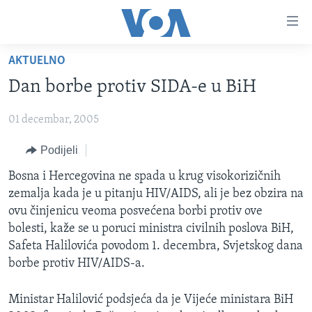
Linkovi
Pređi
na
AKTUELNO
glavni
TV PROGRAM
sadržaj
Dan borbe protiv SIDA-e u BiH
VIDEO
Pređi
na
01 decembar, 2005
FOTOGRAFIJE DANA
glavnu
VIJESTI
Podijeli
navigaciju
Idi
NAUKA I TEHNOLOGIJA
SJEDINJENE AMERIČKE DRŽAVE
Bosna i Hercegovina ne spada u krug visokorizičnih
na
zemalja kada je u pitanju HIV/AIDS, ali je bez obzira na
SPECIJALNI PROJEKTI
BOSNA I HERCEGOVINA
pretragu
ovu činjenicu veoma posvećena borbi protiv ove
KORUPCIJA
SVIJET
bolesti, kaže se u poruci ministra civilnih poslova BiH,
Safeta Halilovića povodom 1. decembra, Svjetskog dana
SLOBODA MEDIJA
borbe protiv HIV/AIDS-a.
ŽENSKA STRANA
Ministar Halilović podsjeća da je Vijeće ministara BiH
IZBJEGLIČKA STRANA