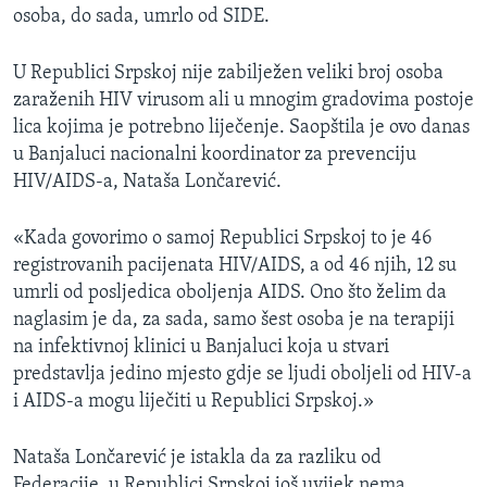
osoba, do sada, umrlo od SIDE.
U Republici Srpskoj nije zabilježen veliki broj osoba
zaraženih HIV virusom ali u mnogim gradovima postoje
lica kojima je potrebno liječenje. Saopštila je ovo danas
u Banjaluci nacionalni koordinator za prevenciju
HIV/AIDS-a, Nataša Lončarević.
«Kada govorimo o samoj Republici Srpskoj to je 46
registrovanih pacijenata HIV/AIDS, a od 46 njih, 12 su
umrli od posljedica oboljenja AIDS. Ono što želim da
naglasim je da, za sada, samo šest osoba je na terapiji
na infektivnoj klinici u Banjaluci koja u stvari
predstavlja jedino mjesto gdje se ljudi oboljeli od HIV-a
i AIDS-a mogu liječiti u Republici Srpskoj.»
Nataša Lončarević je istakla da za razliku od
Federacije, u Republici Srpskoj još uvijek nema