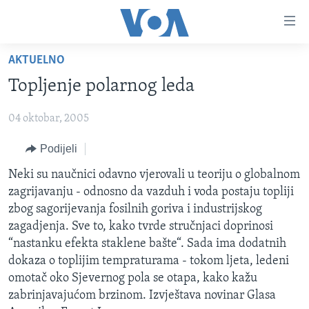
Linkovi
Pređi
na
AKTUELNO
glavni
TV PROGRAM
sadržaj
Topljenje polarnog leda
VIDEO
Pređi
na
04 oktobar, 2005
FOTOGRAFIJE DANA
glavnu
VIJESTI
Podijeli
navigaciju
Idi
NAUKA I TEHNOLOGIJA
SJEDINJENE AMERIČKE DRŽAVE
Neki su naučnici odavno vjerovali u teoriju o globalnom
na
zagrijavanju - odnosno da vazduh i voda postaju topliji
SPECIJALNI PROJEKTI
BOSNA I HERCEGOVINA
pretragu
zbog sagorijevanja fosilnih goriva i industrijskog
KORUPCIJA
SVIJET
zagadjenja. Sve to, kako tvrde stručnjaci doprinosi
“nastanku efekta staklene bašte“. Sada ima dodatnih
SLOBODA MEDIJA
dokaza o toplijim tempraturama - tokom ljeta, ledeni
ŽENSKA STRANA
omotač oko Sjevernog pola se otapa, kako kažu
zabrinjavajućom brzinom. Izvještava novinar Glasa
IZBJEGLIČKA STRANA