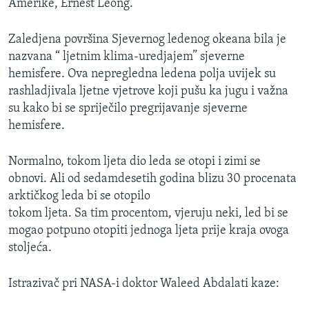
Amerike, Ernest Leong.
MAGAZIN
O GLASU AMERIKE
Zaledjena površina Sjevernog ledenog okeana bila je
nazvana “ ljetnim klima-uredjajem” sjeverne
hemisfere. Ova nepregledna ledena polja uvijek su
Learning English
rashladjivala ljetne vjetrove koji pušu ka jugu i važna
su kako bi se spriječilo pregrijavanje sjeverne
PRATITE NAS
hemisfere.
Normalno, tokom ljeta dio leda se otopi i zimi se
Jezici
obnovi. Ali od sedamdesetih godina blizu 30 procenata
arktičkog leda bi se otopilo
tokom ljeta. Sa tim procentom, vjeruju neki, led bi se
mogao potpuno otopiti jednoga ljeta prije kraja ovoga
stoljeća.
Istrazivač pri NASA-i doktor Waleed Abdalati kaze: