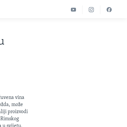
u
 čuvena vina
 možda, može
iji proizvodi
a Rimskog
 u svijetu,