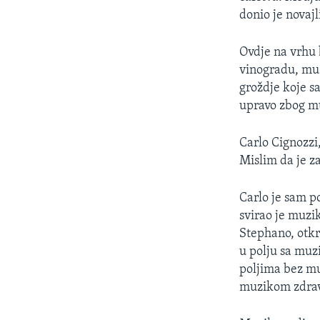
MAGAZIN
donio je novajli
O GLASU AMERIKE
Ovdje na vrhu 
vinogradu, muzi
groždje koje s
upravo zbog m
Carlo Cignozzi
Mislim da je z
Carlo je sam p
svirao je muzik
Stephano, otkr
u polju sa muzi
poljima bez mu
muzikom zdrav