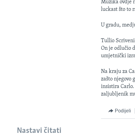
Muzika ovdje ni
luckast što to r
U gradu, medju
Tullio Scriven
On je odlučio 
umjetnički izr
Na kraju za Car
zašto njegovo 
insistira Carlo
zaljubljenik mu
Podijeli
Nastavi čitati