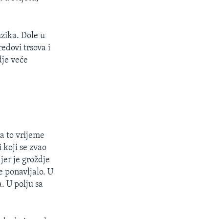
zika. Dole u
edovi trsova i
dje veće
Za to vrijeme
 koji se zvao
jer je groždje
e ponavljalo. U
. U polju sa