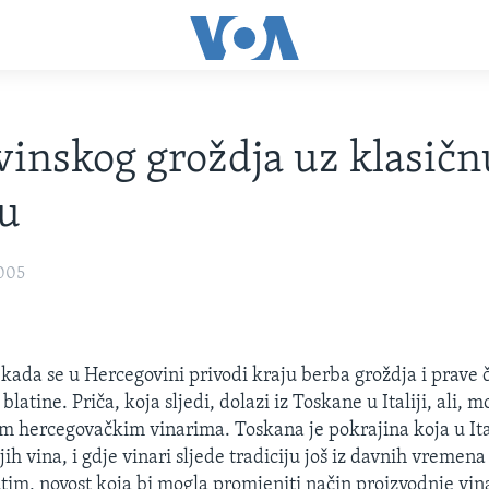
vinskog groždja uz klasičn
u
2005
 kada se u Hercegovini privodi kraju berba groždja i prave
 blatine. Priča, koja sljedi, dolazi iz Toskane u Italiji, ali,
im hercegovačkim vinarima. Toskana je pokrajina koja u Ital
ih vina, i gdje vinari sljede tradiciju još iz davnih vremen
tim, novost koja bi mogla promjeniti način proizvodnje vina