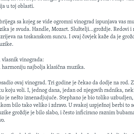
ja u toj oblasti.
brijega sa kojeg se vide ogromni vinograd ispunjava vas mu
ka je svuda. Handle, Mozart. Sluštelji...groždje. Redovi i r
azrijeva na toskanskom suncu. I ovaj čovjek kaže da je grož
uzike.
, vlasnik vinograda:
a harmoniju najbolja klasična muzika.
osadio ovaj vinograd. Tri godine je čekao da dodje na rod. 
u koju voli. I, jednog dana, jedan od njegovih radnika, neki
io je nešto iznenadjujuće. Stephano je bio toliko uzbudjen, 
kom bilo tako veliko i zdravo. U svakoj uspješnoj berbi to s
zike groždje je bilo slabo, i često inficirano raznim bubama
o.