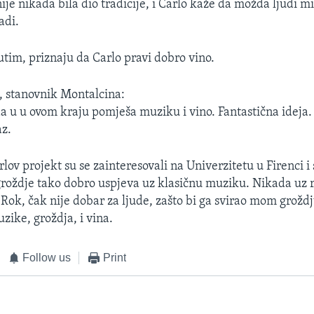
je nikada bila dio tradicije, i Carlo kaže da možda ljudi mi
adi.
tim, priznaju da Carlo pravi dobro vino.
i, stanovnik Montalcina:
da u u ovom kraju pomješa muziku i vino. Fantastična ideja.
az.
lov projekt su se zainteresovali na Univerzitetu u Firenci i
groždje tako dobro uspjeva uz klasičnu muziku. Nikada uz r
. Rok, čak nije dobar za ljude, zašto bi ga svirao mom grožd
zike, groždja, i vina.
Follow us
Print