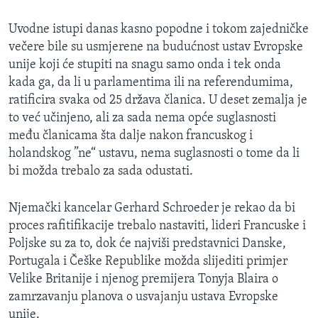
MAGAZIN
Uvodne istupi danas kasno popodne i tokom zajedničke
O GLASU AMERIKE
večere bile su usmjerene na budućnost ustav Evropske
unije koji će stupiti na snagu samo onda i tek onda
Learning English
kada ga, da li u parlamentima ili na referendumima,
ratificira svaka od 25 država članica. U deset zemalja je
PRATITE NAS
to već učinjeno, ali za sada nema opće suglasnosti
među članicama šta dalje nakon francuskog i
holandskog ”ne“ ustavu, nema suglasnosti o tome da li
bi možda trebalo za sada odustati.
Jezici
Njemački kancelar Gerhard Schroeder je rekao da bi
proces rafitifikacije trebalo nastaviti, lideri Francuske i
Poljske su za to, dok će najviši predstavnici Danske,
Portugala i Češke Republike možda slijediti primjer
Velike Britanije i njenog premijera Tonyja Blaira o
zamrzavanju planova o usvajanju ustava Evropske
unije.