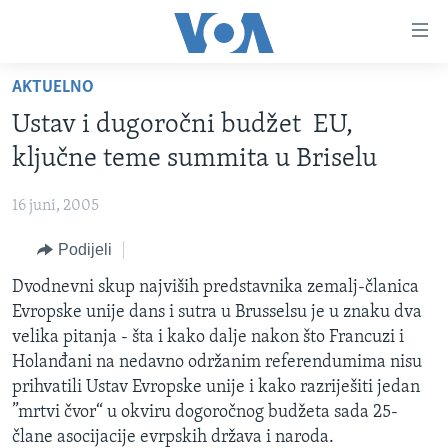
Linkovi
Pređi
na
AKTUELNO
glavni
TV PROGRAM
sadržaj
Ustav i dugoročni budžet EU,
VIDEO
Pređi
ključne teme summita u Briselu
na
FOTOGRAFIJE DANA
glavnu
16 juni, 2005
VIJESTI
navigaciju
Idi
Podijeli
NAUKA I TEHNOLOGIJA
SJEDINJENE AMERIČKE DRŽAVE
na
SPECIJALNI PROJEKTI
Dvodnevni skup najviših predstavnika zemalj-članica
BOSNA I HERCEGOVINA
pretragu
Evropske unije dans i sutra u Brusselsu je u znaku dva
KORUPCIJA
SVIJET
velika pitanja - šta i kako dalje nakon što Francuzi i
SLOBODA MEDIJA
Holanđani na nedavno održanim referendumima nisu
prihvatili Ustav Evropske unije i kako razriješiti jedan
ŽENSKA STRANA
”mrtvi čvor“ u okviru dogoročnog budžeta sada 25-
IZBJEGLIČKA STRANA
člane asocijacije evrpskih država i naroda.