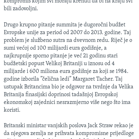
kompromis kojim svi moraju krenuti da bi na kraju svi
bili zadovoljni.
Drugo krupno pitanje summita je dugoročni budžet
Evropske unije za period od 2007 do 2013. godine. Taj
problem je službeno sutra na dvevnom redu. Riječ je o
sumi većoj od 100 milijardi eura godišnje, a
najkrupnije sporno pitanje je već 21 godinu stari
budžetski popust Velikoj Britaniji u iznosu od 4
milijarde i 600 miliona eura godišnje za koji se 1984.
godine izborila ”čelična ledi” Margaret Tacher. Taj
ustupak Britancima bio je odgovor na tvrdnje da Velika
Britanija finasijski doprinosi tadašnjoj Evropskoj
ekonomskoj zajednici nesrazmjerno više nego što ima
koristi.
Britanski ministar vanjskih poslova Jack Straw rekao je
da njegova zemlja ne prihvata kompromisne prijedloge