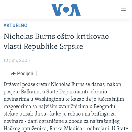
Linkovi
Pređi
na
AKTUELNO
glavni
TV PROGRAM
sadržaj
Nicholas Burns oštro kritkovao
VIDEO
Pređi
vlasti Republike Srpske
na
FOTOGRAFIJE DANA
glavnu
10 juni, 2005
VIJESTI
navigaciju
Idi
Podijeli
NAUKA I TEHNOLOGIJA
SJEDINJENE AMERIČKE DRŽAVE
na
SPECIJALNI PROJEKTI
Državni podsekretar Nicholas Burns se danas, nakon
BOSNA I HERCEGOVINA
pretragu
posjete Balkanu, u State Departmantu obratio
KORUPCIJA
SVIJET
novinarima u Washingtonu te kazao da je jučerašnjim
SLOBODA MEDIJA
razgovorima sa najvišim zvaničnicima u Beogradu
stekao utisak da su– kako je rekao i na brifingu za
ŽENSKA STRANA
novinare - dani ograničene slobode za najtraženijeg
IZBJEGLIČKA STRANA
Haškog optuženika, Ratka Mladića – odbrojani. U State