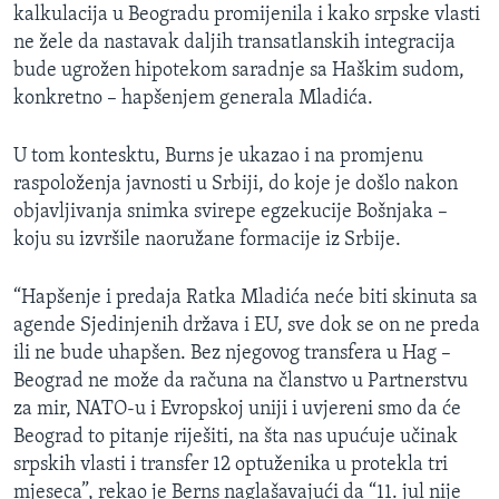
kalkulacija u Beogradu promijenila i kako srpske vlasti
ne žele da nastavak daljih transatlanskih integracija
bude ugrožen hipotekom saradnje sa Haškim sudom,
konkretno – hapšenjem generala Mladića.
U tom kontesktu, Burns je ukazao i na promjenu
raspoloženja javnosti u Srbiji, do koje je došlo nakon
objavljivanja snimka svirepe egzekucije Bošnjaka –
koju su izvršile naoružane formacije iz Srbije.
“Hapšenje i predaja Ratka Mladića neće biti skinuta sa
agende Sjedinjenih država i EU, sve dok se on ne preda
ili ne bude uhapšen. Bez njegovog transfera u Hag –
Beograd ne može da računa na članstvo u Partnerstvu
za mir, NATO-u i Evropskoj uniji i uvjereni smo da će
Beograd to pitanje riješiti, na šta nas upućuje učinak
srpskih vlasti i transfer 12 optuženika u protekla tri
mjeseca”, rekao je Berns naglašavajući da “11. jul nije