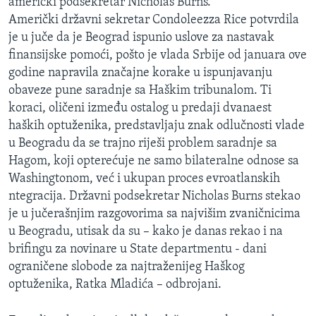
američki podsekretar Nicholas Burns.
Američki državni sekretar Condoleezza Rice potvrdila
je u juče da je Beograd ispunio uslove za nastavak
finansijske pomoći, pošto je vlada Srbije od januara ove
godine napravila značajne korake u ispunjavanju
obaveze pune saradnje sa Haškim tribunalom. Ti
koraci, oličeni između ostalog u predaji dvanaest
haških optuženika, predstavljaju znak odlučnosti vlade
u Beogradu da se trajno riješi problem saradnje sa
Hagom, koji opterećuje ne samo bilateralne odnose sa
Washingtonom, već i ukupan proces evroatlanskih
ntegracija. Državni podsekretar Nicholas Burns stekao
je u jučerašnjim razgovorima sa najvišim zvaničnicima
u Beogradu, utisak da su – kako je danas rekao i na
brifingu za novinare u State departmentu - dani
ograničene slobode za najtraženijeg Haškog
optuženika, Ratka Mladića – odbrojani.