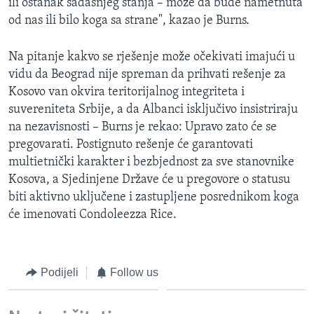
ili ostanak sadašnjeg stanja – može da bude nametnuta
od nas ili bilo koga sa strane", kazao je Burns.
Na pitanje kakvo se rješenje može očekivati imajući u
vidu da Beograd nije spreman da prihvati rešenje za
Kosovo van okvira teritorijalnog integriteta i
suvereniteta Srbije, a da Albanci isključivo insistriraju
na nezavisnosti – Burns je rekao: Upravo zato će se
pregovarati. Postignuto rešenje će garantovati
multietnički karakter i bezbjednost za sve stanovnike
Kosova, a Sjedinjene Države će u pregovore o statusu
biti aktivno uključene i zastupljene posrednikom koga
će imenovati Condoleezza Rice.
Podijeli
Follow us