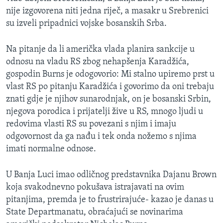
nije izgovorena niti jedna riječ, a masakr u Srebrenici
su izveli pripadnici vojske bosanskih Srba.
Na pitanje da li američka vlada planira sankcije u
odnosu na vladu RS zbog nehapšenja Karadžića,
gospodin Burns je odogovorio: Mi stalno upiremo prst u
vlast RS po pitanju Karadžića i govorimo da oni trebaju
znati gdje je njihov sunarodnjak, on je bosanski Srbin,
njegova porodica i prijatelji žive u RS, mnogo ljudi u
redovima vlasti RS su povezani s njim i imaju
odgovornost da ga nađu i tek onda nožemo s njima
imati normalne odnose.
U Banja Luci imao odličnog predstavnika Dajanu Brown
koja svakodnevno pokušava istrajavati na ovim
pitanjima, premda je to frustrirajuće- kazao je danas u
State Departmanatu, obraćajući se novinarima