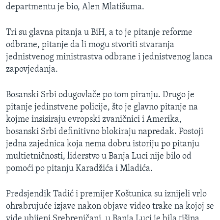
departmentu je bio, Alen Mlatišuma.
MAGAZIN
O GLASU AMERIKE
Tri su glavna pitanja u BiH, a to je pitanje reforme
odbrane, pitanje da li mogu stvoriti stvaranja
Learning English
jednistvenog ministrastva odbrane i jednistvenog lanca
zapovjedanja.
PRATITE NAS
Bosanski Srbi odugovlače po tom piranju. Drugo je
pitanje jedinstvene policije, što je glavno pitanje na
kojme insisiraju evropski zvaničnici i Amerika,
Jezici
bosanski Srbi definitivno blokiraju napredak. Postoji
jedna zajednica koja nema dobru istoriju po pitanju
multietničnosti, liderstvo u Banja Luci nije bilo od
pomoći po pitanju Karadžića i Mladića.
Predsjendik Tadić i premijer Koštunica su iznijeli vrlo
ohrabrujuće izjave nakon objave video trake na kojoj se
vide ubijeni Srebreničani, u Banja Luci je bila tišina,