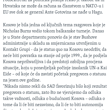
Podsektretar za politička pitanja rekao je takođe da ni
Hrvatska ne može da računa sa članstvom u NATO-u i
EU sve dok se general Ante Gotovina ne nađe u Hagu.
Kosovo je bila jedna od ključnih tema razgovora koje je
Nicholas Burns vodio tokom balkanske turneje. Danas
je u State departmentu ponovio da je stav Bushove
administraije u skladu sa smjernicama utvrdjenim u
Kontakt Grupi - da je status quo na Kosovu neodrživ, da
neće biti povratka na stanje od prije 1999., da je podjela
Kosova neprihvatljiva i da predstoji ozbiljna procjena
situacije, koju u ponedjeljak počinje izaslanik UN-a Kai
Eide – od koje će da zavisti početak pregovora o statusu
na jesen ove godine.
"Nikada nismo rekli da SAD favorizuju bilo koji rezultat
pregovora o statusu, zato što ne vjerujemo da odluka
takve važnosti, odluka o budućnosti Kosova – odluka o
tome da li će biti nezavisno, da li će to biti autonomija