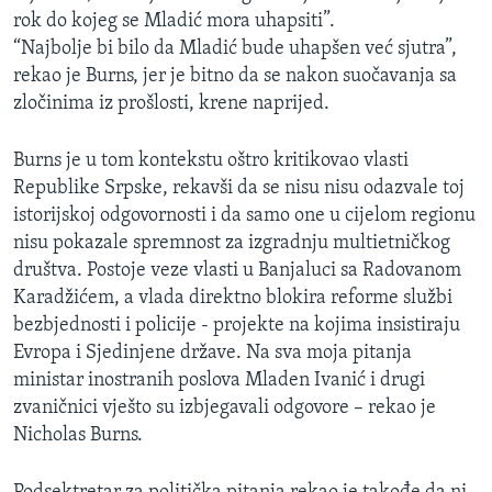
rok do kojeg se Mladić mora uhapsiti”.
“Najbolje bi bilo da Mladić bude uhapšen već sjutra”,
rekao je Burns, jer je bitno da se nakon suočavanja sa
zločinima iz prošlosti, krene naprijed.
Burns je u tom kontekstu oštro kritikovao vlasti
Republike Srpske, rekavši da se nisu nisu odazvale toj
istorijskoj odgovornosti i da samo one u cijelom regionu
nisu pokazale spremnost za izgradnju multietničkog
društva. Postoje veze vlasti u Banjaluci sa Radovanom
Karadžićem, a vlada direktno blokira reforme službi
bezbjednosti i policije - projekte na kojima insistiraju
Evropa i Sjedinjene države. Na sva moja pitanja
ministar inostranih poslova Mladen Ivanić i drugi
zvaničnici vješto su izbjegavali odgovore – rekao je
Nicholas Burns.