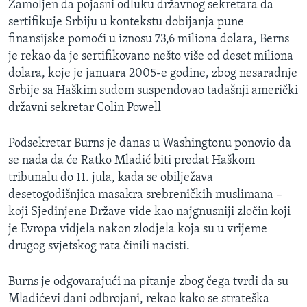
Zamoljen da pojasni odluku državnog sekretara da
sertifikuje Srbiju u kontekstu dobijanja pune
finansijske pomoći u iznosu 73,6 miliona dolara, Berns
je rekao da je sertifikovano nešto više od deset miliona
dolara, koje je januara 2005-e godine, zbog nesaradnje
Srbije sa Haškim sudom suspendovao tadašnji američki
državni sekretar Colin Powell
Podsekretar Burns je danas u Washingtonu ponovio da
se nada da će Ratko Mladić biti predat Haškom
tribunalu do 11. jula, kada se obilježava
desetogodišnjica masakra srebreničkih muslimana –
koji Sjedinjene Države vide kao najgnusniji zločin koji
je Evropa vidjela nakon zlodjela koja su u vrijeme
drugog svjetskog rata činili nacisti.
Burns je odgovarajući na pitanje zbog čega tvrdi da su
Mladićevi dani odbrojani, rekao kako se strateška