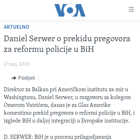
Linkovi
Pređi
na
AKTUELNO
glavni
TV PROGRAM
sadržaj
Daniel Serwer o prekidu pregovora
VIDEO
Pređi
za reformu policije u BiH
na
FOTOGRAFIJE DANA
glavnu
17 maj, 2005
VIJESTI
navigaciju
Idi
Podijeli
NAUKA I TEHNOLOGIJA
SJEDINJENE AMERIČKE DRŽAVE
na
SPECIJALNI PROJEKTI
Direktor za Balkan pri Američkom institutu za mir u
BOSNA I HERCEGOVINA
pretragu
Washingtonu, Daniel Serwer, u razgovoru sa kolegom
KORUPCIJA
SVIJET
Omerom Vatrićem, danas je za Glas Amerike
SLOBODA MEDIJA
komentirao prekid pregovora o reformi policije u BiH, i
izglede BiH u daljoj integraciji u Evropske institucije.
ŽENSKA STRANA
IZBJEGLIČKA STRANA
D. SERWER: BiH je u procesu prilagodjavanja