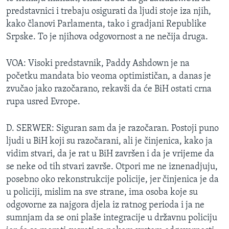
predstavnici i trebaju osigurati da ljudi stoje iza njih,
kako članovi Parlamenta, tako i gradjani Republike
Srpske. To je njihova odgovornost a ne nečija druga.
VOA: Visoki predstavnik, Paddy Ashdown je na
početku mandata bio veoma optimističan, a danas je
zvučao jako razočarano, rekavši da će BiH ostati crna
rupa usred Evrope.
D. SERWER: Siguran sam da je razočaran. Postoji puno
ljudi u BiH koji su razočarani, ali je činjenica, kako ja
vidim stvari, da je rat u BiH završen i da je vrijeme da
se neke od tih stvari završe. Otpori me ne iznenadjuju,
posebno oko rekonstrukcije policije, jer činjenica je da
u policiji, mislim na sve strane, ima osoba koje su
odgovorne za najgora djela iz ratnog perioda i ja ne
sumnjam da se oni plaše integracije u državnu policiju