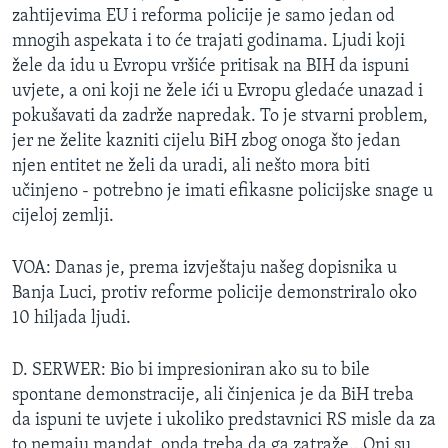
zahtijevima EU i reforma policije je samo jedan od
MAGAZIN
mnogih aspekata i to će trajati godinama. Ljudi koji
O GLASU AMERIKE
žele da idu u Evropu vršiće pritisak na BIH da ispuni
uvjete, a oni koji ne žele ići u Evropu gledaće unazad i
Learning English
pokušavati da zadrže napredak. To je stvarni problem,
jer ne želite kazniti cijelu BiH zbog onoga što jedan
PRATITE NAS
njen entitet ne želi da uradi, ali nešto mora biti
učinjeno - potrebno je imati efikasne policijske snage u
cijeloj zemlji.
Jezici
VOA: Danas je, prema izvještaju našeg dopisnika u
Banja Luci, protiv reforme policije demonstriralo oko
10 hiljada ljudi.
D. SERWER: Bio bi impresioniran ako su to bile
spontane demonstracije, ali činjenica je da BiH treba
da ispuni te uvjete i ukoliko predstavnici RS misle da za
to nemaju mandat, onda treba da ga zatraže...Oni su