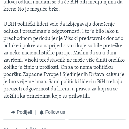
takvoj odluci i nadam se da će BiH biti medju njima da
krene što je moguće brže.
U BiH politički lideri vole da izbjegavaju donošenje
odluka i preuzimanje odgovornosti. I to je bilo lako u
predhodnom periodu jer je Visoki predstavnik donosio
odluke i pokretao naprijed stvari koje su bile preteške
za neke nacionalističke partije. Mislim da su ti dani
završeni. Visoki predstavnik ne može više činiti onoliko
koliko je činio u prošlosti. On za to nema političku
podršku Zapadne Evrope i Sjedinjenih Država kakvu je
jedno vrijeme imao. Sami politički lideri u BiH trebaju
preuzeti odgovornost da krenu u pravcu za koji su se
složili i ka principima koje su prihvatili.
Podijeli
Follow us