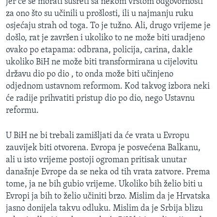
jer će se morati susreti sa nekom vrstom odgovornosti
za ono što su učinili u prošlosti, ili u najmanju ruku
osjećaju strah od toga. To je tužno. Ali, drugo vrijeme je
došlo, rat je završen i ukoliko to ne može biti uradjeno
ovako po etapama: odbrana, policija, carina, dakle
ukoliko BiH ne može biti transformirana u cijelovitu
državu dio po dio , to onda može biti učinjeno
odjednom ustavnom reformom. Kod takvog izbora neki
će radije prihvatiti pristup dio po dio, nego Ustavnu
reformu.
U BiH ne bi trebali zamišljati da će vrata u Evropu
zauvijek biti otvorena. Evropa je posvećena Balkanu,
ali u isto vrijeme postoji ogroman pritisak unutar
današnje Evrope da se neka od tih vrata zatvore. Prema
tome, ja ne bih gubio vrijeme. Ukoliko bih želio biti u
Evropi ja bih to želio učiniti brzo. Mislim da je Hrvatska
jasno donijela takvu odluku. Mislim da je Srbija blizu